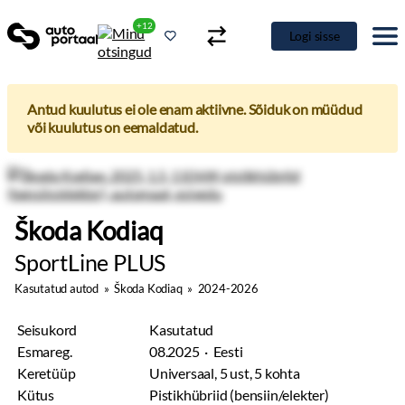
+12
Logi sisse
Antud kuulutus ei ole enam aktiivne. Sõiduk on müüdud
või kuulutus on eemaldatud.
Škoda Kodiaq
SportLine PLUS
Kasutatud autod
»
Škoda Kodiaq
»
2024-2026
Seisukord
Kasutatud
Esmareg.
08.2025 · Eesti
Keretüüp
Universaal, 5 ust, 5 kohta
Kütus
Pistikhübriid (bensiin/elekter)