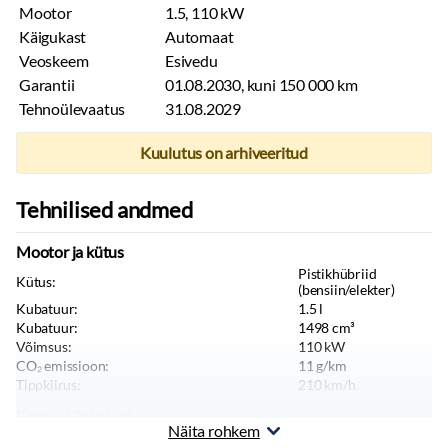
Mootor
1.5, 110 kW
Käigukast
Automaat
Veoskeem
Esivedu
Garantii
01.08.2030, kuni 150 000 km
Tehnoülevaatus
31.08.2029
Kuulutus on arhiveeritud
Tehnilised andmed
Mootor ja kütus
Pistikhübriid
Kütus:
(bensiin/elekter)
Kubatuur:
1.5
l
Kubatuur:
1498
cm³
Võimsus:
110
kW
CO₂ emissioon:
11
g/km
Tippkiirus:
210
km/h
Kere ja istekohad
Näita rohkem
Värv:
Must