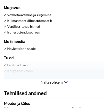
Mugavus
Võtmeta avamine ja sulgemine
Kliimaseade:
kliimaautomaatik
Ventileeritavad istmed
Istmesoojendused:
ees
Multimeedia
Navigatsiooniseade
Tuled
Lähituled:
xenon
Kaugtuled:
xenon
Muu
Näita rohkem
Bose Premium helisüsteem
Tehnilised andmed
Kabriolett
Mootor ja kütus