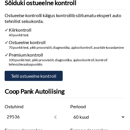
Sõiduki ostueelne kontroll
Ostueelse kontrolli käigus kontrollib sõltumatu ekspert auto
tehnilist seisukorda.
Kiirkontroll
40 punkti test
Ostueelne kontroll
70 punkti test, pikk proovisõit, diagnostika, ajaloo kontroll, avariide tuvastamine
Premium kontroll
100 punkti test, pikk proovisõit, diagnostika, ajaloo kontroll, kontroll
tehnoülevaatuspunktis
Coop Pank Autoliising
Ostuhind
Periood
€