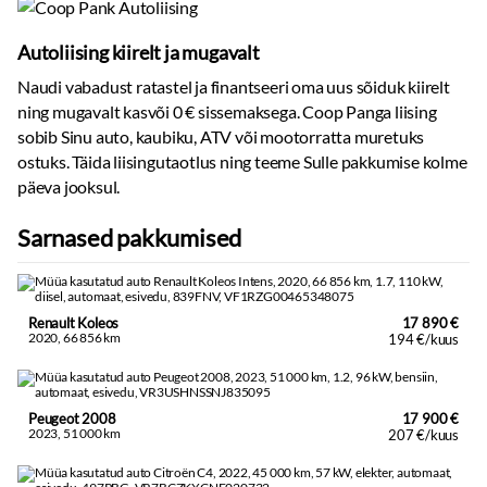
Autoliising kiirelt ja mugavalt
Naudi vabadust ratastel ja finantseeri oma uus sõiduk kiirelt
ning mugavalt kasvõi 0 € sissemaksega. Coop Panga liising
sobib Sinu auto, kaubiku, ATV või mootorratta muretuks
ostuks. Täida liisingutaotlus ning teeme Sulle pakkumise kolme
päeva jooksul.
Sarnased pakkumised
Renault Koleos
17 890 €
2020, 66 856 km
194 €/kuus
Peugeot 2008
17 900 €
2023, 51 000 km
207 €/kuus