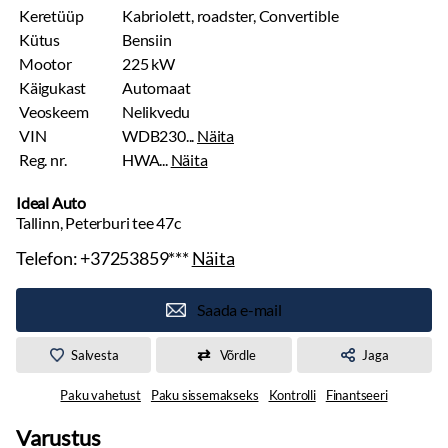
Keretüüp
Kabriolett, roadster, Convertible
Kütus
Bensiin
Mootor
225 kW
Käigukast
Automaat
Veoskeem
Nelikvedu
VIN
WDB230...
Näita
Reg. nr.
HWA...
Näita
Ideal Auto
Tallinn, Peterburi tee 47c
Telefon:
+37253859***
Näita
Saada e-mail
Salvesta
Võrdle
Jaga
Paku vahetust
Paku sissemakseks
Kontrolli
Finantseeri
Varustus