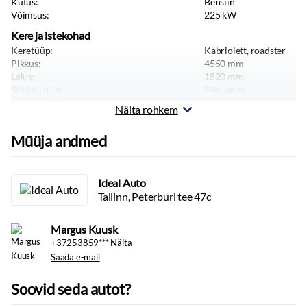
Kütus:
Bensiin
Võimsus:
225
kW
Kere ja istekohad
Keretüüp:
Kabriolett, roadster
Pikkus:
4550
mm
Laius:
1820
mm
Sõiduki tüüp:
Sõiduauto
Näita rohkem
Massid, haagis, teljevahe
Tühimass:
2140
kg
Müüja andmed
Ideal Auto
Tallinn, Peterburi tee 47c
Margus Kuusk
+37253859***
Näita
Saada e-mail
Soovid seda autot?