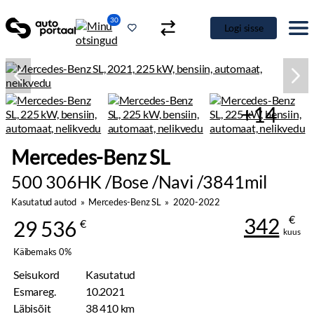
30
Logi sisse
+14
Mercedes-Benz SL
500 306HK /Bose /Navi /3841mil
Kasutatud autod
»
Mercedes-Benz SL
»
2020-2022
€
342
29 536
€
kuus
Käibemaks 0%
Seisukord
Kasutatud
Esmareg.
10.2021
Läbisõit
38 410 km