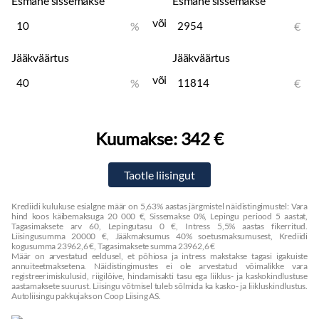
Esmane sissemakse
Esmane sissemakse
või
%
€
Jääkväärtus
Jääkväärtus
või
%
€
Kuumakse:
342 €
Krediidi kulukuse esialgne määr on 5,63% aastas järgmistel näidistingimustel: Vara
hind koos käibemaksuga 20 000 €, Sissemakse 0%, Lepingu periood 5 aastat,
Tagasimaksete arv 60, Lepingutasu 0 €, Intress 5,5% aastas fikerritud.
Liisingusumma 20000 €, Jääkmaksumus 40% soetusmaksumusest, Krediidi
kogusumma 23962,6 €, Tagasimaksete summa 23962,6 €
Määr on arvestatud eeldusel, et põhiosa ja intress makstakse tagasi igakuiste
annuiteetmaksetena. Näidistingimustes ei ole arvestatud võimalikke vara
registreerimiskulusid, riigilõive, hindamisakti tasu ega liiklus- ja kaskokindlustuse
aastamaksete suurust. Liisingu võtmisel tuleb sõlmida ka kasko- ja liikluskindlustus.
Autoliisingu pakkujaks on Coop Liising AS.