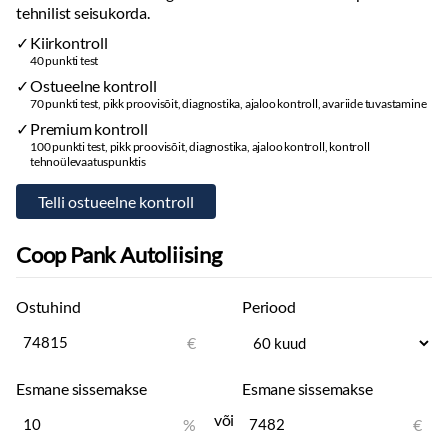
tehnilist seisukorda.
Kiirkontroll
40 punkti test
Ostueelne kontroll
70 punkti test, pikk proovisõit, diagnostika, ajaloo kontroll, avariide tuvastamine
Premium kontroll
100 punkti test, pikk proovisõit, diagnostika, ajaloo kontroll, kontroll
tehnoülevaatuspunktis
Coop Pank Autoliising
Ostuhind
Periood
€
Esmane sissemakse
Esmane sissemakse
või
%
€