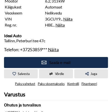
Mootor
6.2, 313 kW
Käigukast
Automaat
Veoskeem
Nelikvedu
VIN
3GCUY9...
Näita
Reg. nr.
HBE...
Näita
Ideal Auto
Tallinn, Peterburi tee 47c
Telefon:
+37253859***
Näita
Saada e-mail
Salvesta
Võrdle
Jaga
Paku vahetust
Paku sissemakseks
Kontrolli
Finantseeri
Varustus
Ohutus ja turvalisus