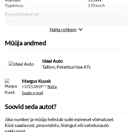
Tippkiirus:
170
km/h
Sisustus
Kere ja istekohad
Nahkpolster
Värv:
Hall
Multimeedia
Pikkus:
5885
mm
Näita rohkem
Laius:
2063
mm
Apple CarPlay
Sõiduki tüüp:
Sõiduauto
Müüja andmed
Android Auto
Massid, haagis, teljevahe
Navigatsiooniseade
Tühimass:
3266
kg
Stereo:
usb pesa
Ideal Auto
Hääljuhtimine
Tallinn, Peterburi tee 47c
Bluetooth
Margus Kuusk
Tuled
+37253859***
Näita
Lähituled:
led
Saada e-mail
Kaugtulede ümberlülitamise assistent
Soovid seda autot?
Rehvid ja veljed
Valuveljed
Jäta number ja müüja helistab sulle esimesel võimalusel.
Küsi saadavust, proovisõitu, liisingut või vahetusauto
Muu
pakkumist.