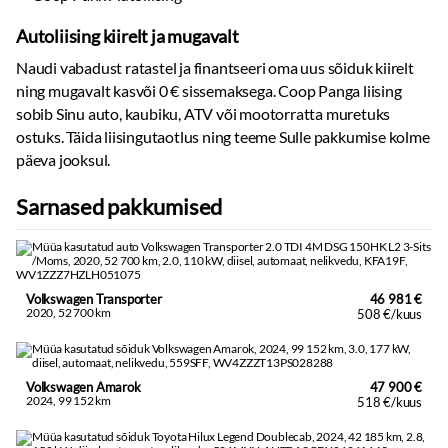
Autoliising kiirelt ja mugavalt
Naudi vabadust ratastel ja finantseeri oma uus sõiduk kiirelt
ning mugavalt kasvõi 0 € sissemaksega. Coop Panga liising
sobib Sinu auto, kaubiku, ATV või mootorratta muretuks
ostuks. Täida liisingutaotlus ning teeme Sulle pakkumise kolme
päeva jooksul.
Sarnased pakkumised
Volkswagen Transporter
46 981 €
2020, 52 700 km
508 €/kuus
Volkswagen Amarok
47 900 €
2024, 99 152 km
518 €/kuus