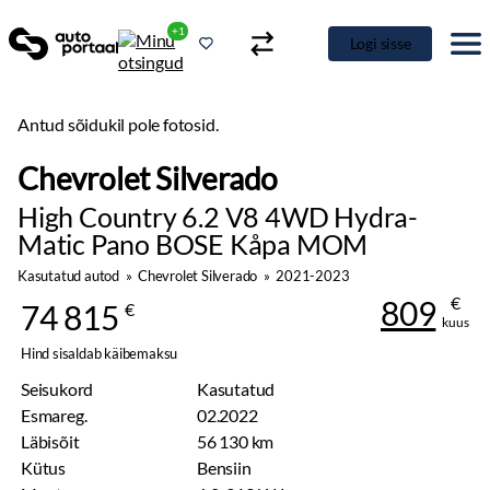
+1
Logi sisse
Antud sõidukil pole fotosid.
Chevrolet Silverado
High Country 6.2 V8 4WD Hydra-
Matic Pano BOSE Kåpa MOM
Kasutatud autod
»
Chevrolet Silverado
»
2021-2023
€
809
74 815
€
kuus
Hind sisaldab käibemaksu
Seisukord
Kasutatud
Esmareg.
02.2022
Läbisõit
56 130 km
Kütus
Bensiin