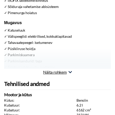
ISOFIX lasteistme kinnitus
Sõiduraja vahetamise abisüsteem
Pimenurga hoiatus
Mugavus
Katuseluuk
Välispeeglid:
elektrilised, kokkuklapitavad
Tahavaatepeegel:
isetumenev
Püsikiiruse hoidja
Parkimiskaamera
Parkimisandurid:
taga
Telefoni juhtmevaba laadimine
Näita rohkem
Rool:
soojendusega, sportrool
Käiguvahetus roolilt
Tehnilised andmed
Elektriliselt reguleeritavad istmed:
mäluga, ees
Ventileeritavad istmed:
ees
Mootor ja kütus
Istmesoojendused:
ees, taga
Kütus:
Bensiin
Comfort istmed
Kubatuur:
6.2
l
Kubatuur:
6162
cm³
Toonitud klaasid
Võimsus:
313
kW