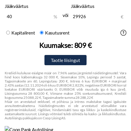
Jääkväärtus
Jääkväärtus
või
%
€
Kapitalirent
Kasutusrent
Kuumakse:
809 €
Krediidi kulukuse esialgne määr on 7,96% aastas järgmistel näidistingimustel: Vara
hind koos käibemaksuga 32 000 €, Sissemakse 10%, Lepingu periood 5 aastat,
Tagasimaksete arv 60, Lepingutasu 200 €, Intress 6 kuu EURIBOR + marginaal
2,43% aastas (12.11.2024 oli 6 kuu EURIBOR 2,822%, negatiivse EURIBORI korral
loetakse EURIBORI väärtuseks 0; EURIBOR võib muutuda iga 6 kuu järel),
Liisingusumma 28 800,00 €, Viimane makse 25% soetusmaksumusest, Krediidi
kogusumma 25 088,22 €, Tagasimaksete summa 28 288,22 €
Määr on arvestatud eeldusel, et põhiosa ja intress makstakse tagasi igakuiste
annuiteetmaksetena. Näidistingimustes ei ole arvestatud võimalikke vara
registreerimiskulusid, riigilõive, hindamisakti tasu ega liiklus- ja kaskokindlustuse
aastamaksete suurust. Liisingu võtmisel tuleb sõlmida ka kasko- ja liikluskindlustus.
Autoliisingu pakkujaks on Coop Liising AS.