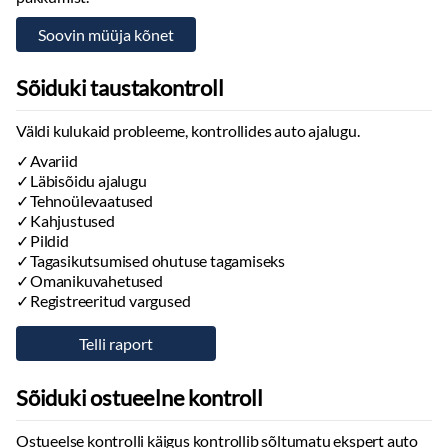
Veokonks
Käibemaksuga auto
Ettevõttele liisinguks
Sõiduki taustakontroll
Euro 6 heitmeklass
0 kr sissemakse
Väldi kulukaid probleeme, kontrollides auto ajalugu.
Nelikvedu
Avariid
6.2 V8 mootor
Läbisõidu ajalugu
Hydra-Matic automaatkäigukast
Tehnoülevaatused
High Country varustus
Kahjustused
Bose helisüsteem
Pildid
Must/pruun polster
Tagasikutsumised ohutuse tagamiseks
Omanikuvahetused
OnStar teenused
Registreeritud vargused
My Chevrolet rakendus
SOS häirenupp
Sõiduki ostueelne kontroll
Ostueelse kontrolli käigus kontrollib sõltumatu ekspert auto