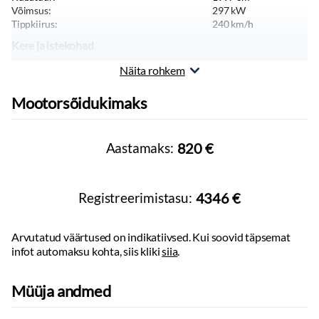
Tuled
Võimsus:
297
kW
Tippkiirus:
240
km/h
Lähituled:
led
Kere ja istekohad
Muu
Värv:
Must
Näita rohkem
Keretüüp:
Linnamaastur
Meridian 600 W helisüsteem
Pikkus:
4797
mm
Must pakett
Mootorsõidukimaks
Laius:
1930
mm
CCR kokpit
Kõrgus:
1683
mm
Sõiduki tüüp:
Juhiabi pakett
Sõiduauto
Käibemaks sisaldub
Aastamaks:
820 €
Massid, haagis, teljevahe
Liisitav ettevõttele
Tühimass:
2720
kg
Registreerimistasu:
4346 €
Arvutatud väärtused on indikatiivsed. Kui soovid täpsemat
infot automaksu kohta, siis kliki
siia
.
Müüja andmed