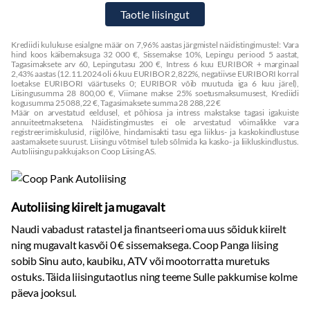
Krediidi kulukuse esialgne määr on 7,96% aastas järgmistel näidistingimustel: Vara
hind koos käibemaksuga 32 000 €, Sissemakse 10%, Lepingu periood 5 aastat,
Tagasimaksete arv 60, Lepingutasu 200 €, Intress 6 kuu EURIBOR + marginaal
2,43% aastas (12.11.2024 oli 6 kuu EURIBOR 2,822%, negatiivse EURIBORI korral
loetakse EURIBORI väärtuseks 0; EURIBOR võib muutuda iga 6 kuu järel),
Liisingusumma 28 800,00 €, Viimane makse 25% soetusmaksumusest, Krediidi
kogusumma 25 088,22 €, Tagasimaksete summa 28 288,22 €
Määr on arvestatud eeldusel, et põhiosa ja intress makstakse tagasi igakuiste
annuiteetmaksetena. Näidistingimustes ei ole arvestatud võimalikke vara
registreerimiskulusid, riigilõive, hindamisakti tasu ega liiklus- ja kaskokindlustuse
aastamaksete suurust. Liisingu võtmisel tuleb sõlmida ka kasko- ja liikluskindlustus.
Autoliisingu pakkujaks on Coop Liising AS.
Autoliising kiirelt ja mugavalt
Naudi vabadust ratastel ja finantseeri oma uus sõiduk kiirelt
ning mugavalt kasvõi 0 € sissemaksega. Coop Panga liising
sobib Sinu auto, kaubiku, ATV või mootorratta muretuks
ostuks. Täida liisingutaotlus ning teeme Sulle pakkumise kolme
päeva jooksul.