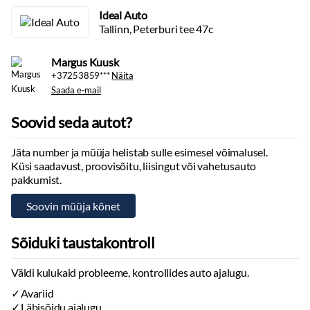
Ideal Auto
Tallinn, Peterburi tee 47c
Margus Kuusk
+37253859***
Näita
Saada e-mail
Soovid seda autot?
Jäta number ja müüja helistab sulle esimesel võimalusel.
Küsi saadavust, proovisõitu, liisingut või vahetusauto
pakkumist.
Sõiduki taustakontroll
Väldi kulukaid probleeme, kontrollides auto ajalugu.
Avariid
Läbisõidu ajalugu