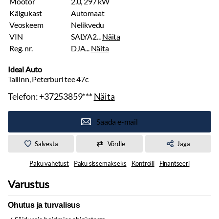
Mootor
2.0, 297 kW
Käigukast
Automaat
Veoskeem
Nelikvedu
VIN
SALYA2...
Näita
Reg. nr.
DJA...
Näita
Ideal Auto
Tallinn, Peterburi tee 47c
Telefon:
+37253859***
Näita
Saada e-mail
Salvesta
Võrdle
Jaga
Paku vahetust
Paku sissemakseks
Kontrolli
Finantseeri
Varustus
Ohutus ja turvalisus