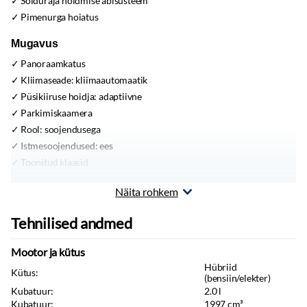
Sõiduraja hoidmise abisüsteem
Pimenurga hoiatus
Mugavus
Panoraamkatus
Kliimaseade:
kliimaautomaatik
Püsikiiruse hoidja:
adaptiivne
Parkimiskaamera
Rool:
soojendusega
Istmesoojendused:
ees
Toonitud klaasid
Sisustus
Näita rohkem
Nahkpolster
Tehnilised andmed
Multimeedia
Mootor ja kütus
Apple CarPlay
Hübriid
Android Auto
Kütus:
(bensiin/elekter)
Navigatsiooniseade
Kubatuur:
2.0
l
Kubatuur:
1997
cm³