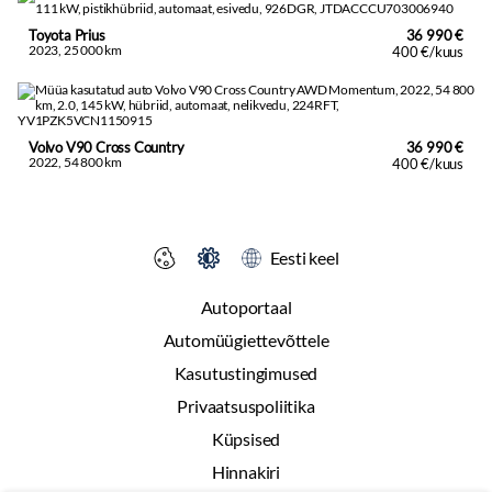
Toyota Prius
36 990 €
2023, 25 000 km
400 €/kuus
Volvo V90 Cross Country
36 990 €
2022, 54 800 km
400 €/kuus
Eesti keel
Autoportaal
Automüügiettevõttele
Kasutustingimused
Privaatsuspoliitika
Küpsised
Hinnakiri