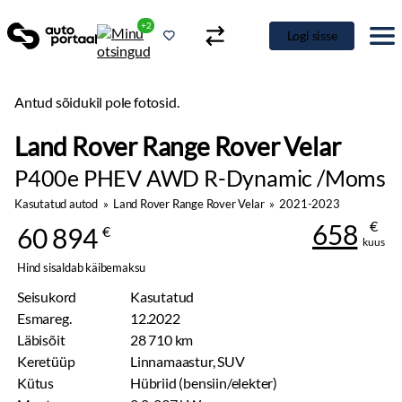
+2
Logi sisse
Antud sõidukil pole fotosid.
Land Rover Range Rover Velar
P400e PHEV AWD R-Dynamic /Moms
Kasutatud autod
»
Land Rover Range Rover Velar
»
2021-2023
€
658
60 894
€
kuus
Hind sisaldab käibemaksu
Seisukord
Kasutatud
Esmareg.
12.2022
Läbisõit
28 710 km
Keretüüp
Linnamaastur, SUV
Kütus
Hübriid (bensiin/elekter)