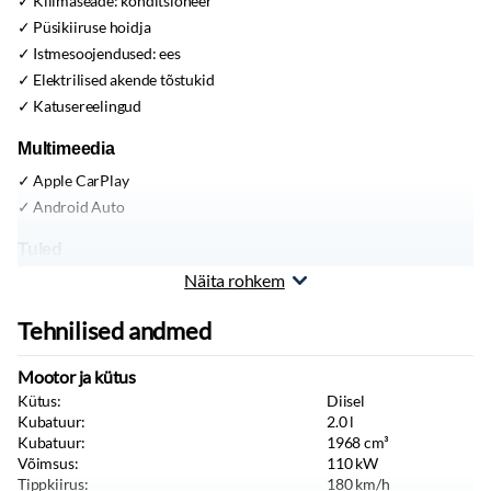
Kliimaseade:
konditsioneer
Püsikiiruse hoidja
Istmesoojendused:
ees
Elektrilised akende tõstukid
Katusereelingud
Multimeedia
Apple CarPlay
Android Auto
Tuled
Näita rohkem
Lähituled:
led
Päevasõidutulede automaatne lülitus
Tehnilised andmed
Rehvid ja veljed
Mootor ja kütus
Valuveljed
Kütus:
Diisel
Kubatuur:
2.0
l
Muu
Kubatuur:
1968
cm³
Veokonks
Võimsus:
110
kW
Salongi ja pakiruumi eraldusvõrk
Tippkiirus:
180
km/h