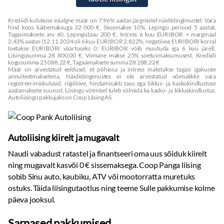
Krediidi kulukuse esialgne määr on 7,96% aastas järgmistel näidistingimustel: Vara
hind koos käibemaksuga 32 000 €, Sissemakse 10%, Lepingu periood 5 aastat,
Tagasimaksete arv 60, Lepingutasu 200 €, Intress 6 kuu EURIBOR + marginaal
2,43% aastas (12.11.2024 oli 6 kuu EURIBOR 2,822%, negatiivse EURIBORI korral
loetakse EURIBORI väärtuseks 0; EURIBOR võib muutuda iga 6 kuu järel),
Liisingusumma 28 800,00 €, Viimane makse 25% soetusmaksumusest, Krediidi
kogusumma 25 088,22 €, Tagasimaksete summa 28 288,22 €
Määr on arvestatud eeldusel, et põhiosa ja intress makstakse tagasi igakuiste
annuiteetmaksetena. Näidistingimustes ei ole arvestatud võimalikke vara
registreerimiskulusid, riigilõive, hindamisakti tasu ega liiklus- ja kaskokindlustuse
aastamaksete suurust. Liisingu võtmisel tuleb sõlmida ka kasko- ja liikluskindlustus.
Autoliisingu pakkujaks on Coop Liising AS.
Autoliising kiirelt ja mugavalt
Naudi vabadust ratastel ja finantseeri oma uus sõiduk kiirelt
ning mugavalt kasvõi 0 € sissemaksega. Coop Panga liising
sobib Sinu auto, kaubiku, ATV või mootorratta muretuks
ostuks. Täida liisingutaotlus ning teeme Sulle pakkumise kolme
päeva jooksul.
Sarnased pakkumised