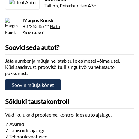
Tallinn, Peterburi tee 47c
Margus Kuusk
+37253859***
Näita
Saada e-mail
Soovid seda autot?
Jäta number ja müüja helistab sulle esimesel võimalusel.
Küsi saadavust, proovisõitu, liisingut või vahetusauto
pakkumist.
Sõiduki taustakontroll
Väldi kulukaid probleeme, kontrollides auto ajalugu.
Avariid
Läbisõidu ajalugu
Tehnoülevaatused