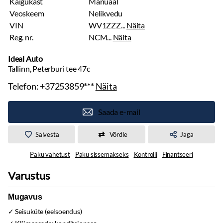
Käigukast
Manuaal
Veoskeem
Nelikvedu
VIN
WV1ZZZ...
Näita
Reg. nr.
NCM...
Näita
Ideal Auto
Tallinn, Peterburi tee 47c
Telefon:
+37253859***
Näita
Saada e-mail
Salvesta
Võrdle
Jaga
Paku vahetust
Paku sissemakseks
Kontrolli
Finantseeri
Varustus
Mugavus
Seisuküte (eelsoendus)