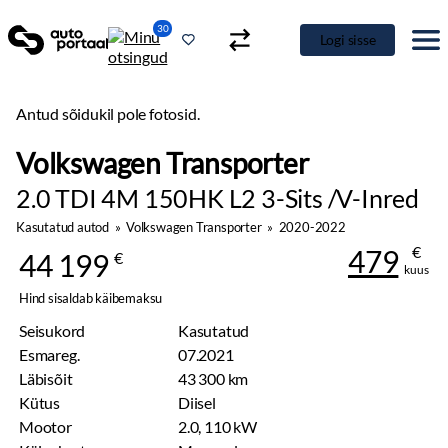
30
Logi sisse
Antud sõidukil pole fotosid.
Volkswagen Transporter
2.0 TDI 4M 150HK L2 3-Sits /V-Inred
Kasutatud autod
»
Volkswagen Transporter
»
2020-2022
€
479
44 199
€
kuus
Hind sisaldab käibemaksu
Seisukord
Kasutatud
Esmareg.
07.2021
Läbisõit
43 300 km
Kütus
Diisel
Mootor
2.0, 110 kW