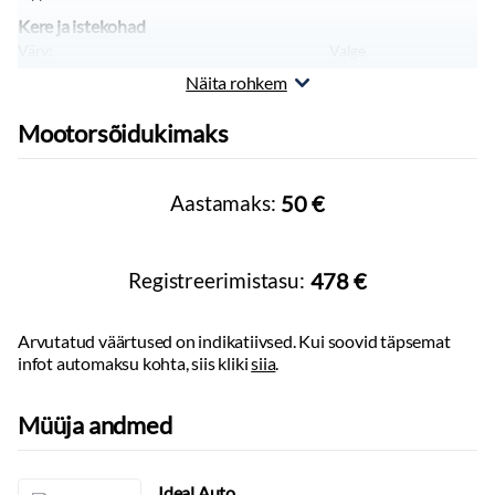
Soojusvaheti
Kere ja istekohad
Käibemaks sisaldub
Värv:
Valge
Pikkus:
Liisitav ettevõttele
5304
mm
Näita rohkem
Laius:
1904
mm
Mugavuspakett
Kõrgus:
1990
mm
Panipaigapakett
Mootorsõidukimaks
Sõiduki tüüp:
Sõiduauto
Massid, haagis, teljevahe
Tühimass:
3200
kg
Aastamaks:
50 €
Registreerimistasu:
478 €
Arvutatud väärtused on indikatiivsed. Kui soovid täpsemat
infot automaksu kohta, siis kliki
siia
.
Müüja andmed
Ideal Auto