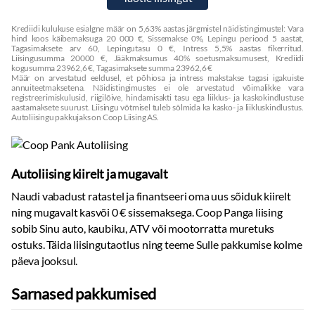
Krediidi kulukuse esialgne määr on 5,63% aastas järgmistel näidistingimustel: Vara
hind koos käibemaksuga 20 000 €, Sissemakse 0%, Lepingu periood 5 aastat,
Tagasimaksete arv 60, Lepingutasu 0 €, Intress 5,5% aastas fikerritud.
Liisingusumma 20000 €, Jääkmaksumus 40% soetusmaksumusest, Krediidi
kogusumma 23962,6 €, Tagasimaksete summa 23962,6 €
Määr on arvestatud eeldusel, et põhiosa ja intress makstakse tagasi igakuiste
annuiteetmaksetena. Näidistingimustes ei ole arvestatud võimalikke vara
registreerimiskulusid, riigilõive, hindamisakti tasu ega liiklus- ja kaskokindlustuse
aastamaksete suurust. Liisingu võtmisel tuleb sõlmida ka kasko- ja liikluskindlustus.
Autoliisingu pakkujaks on Coop Liising AS.
Autoliising kiirelt ja mugavalt
Naudi vabadust ratastel ja finantseeri oma uus sõiduk kiirelt
ning mugavalt kasvõi 0 € sissemaksega. Coop Panga liising
sobib Sinu auto, kaubiku, ATV või mootorratta muretuks
ostuks. Täida liisingutaotlus ning teeme Sulle pakkumise kolme
päeva jooksul.
Sarnased pakkumised