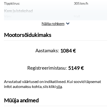
Tippkiirus:
305
km/h
Tuled
Kere ja istekohad
Lähituled:
led
Värv:
Hall
Keretüüp:
Kaugtulede ümberlülitamise assistent
Linnamaastur
Näita rohkem
Pikkus:
5112
mm
Laius:
2016
mm
Rehvid ja veljed
Mootorsõidukimaks
Kõrgus:
1638
mm
Valuveljed
Sõiduki tüüp:
Sõiduauto
Massid, haagis, teljevahe
Muu
Aastamaks:
1084 €
Tühimass:
2875
kg
Oransid õmblused
Pesemispakett
Ühendatud teenused
Registreerimistasu:
5149 €
Oranžid pidurisadulad
Satin kroomist väljalasketorud
Arvutatud väärtused on indikatiivsed. Kui soovid täpsemat
Telefonipesa
infot automaksu kohta, siis kliki
siia
.
Väljumishoiatus
Müüja andmed