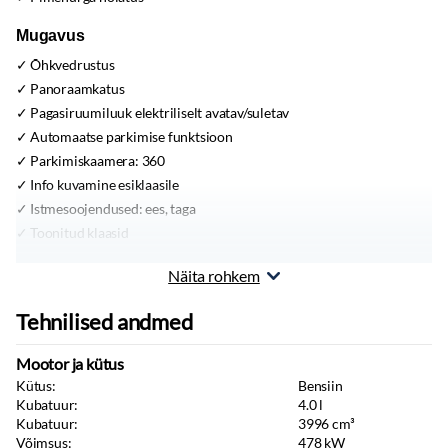
Mugavus
Õhkvedrustus
Panoraamkatus
Pagasiruumiluuk elektriliselt avatav/suletav
Automaatse parkimise funktsioon
Parkimiskaamera:
360
Info kuvamine esiklaasile
Istmesoojendused:
ees, taga
Toonitud klaasid
Sisustus
Näita rohkem
Nahkpolster
Tehnilised andmed
Multimeedia
Mootor ja kütus
Apple CarPlay
Kütus:
Bensiin
Android Auto
Kubatuur:
4.0
l
Navigatsiooniseade
Kubatuur:
3996
cm³
Stereo:
usb pesa
Võimsus:
478
kW