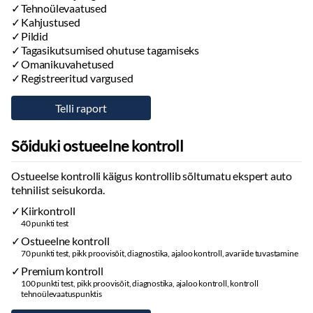
Tehnoülevaatused
Kahjustused
Pildid
Tagasikutsumised ohutuse tagamiseks
Omanikuvahetused
Registreeritud vargused
Sõiduki ostueelne kontroll
Ostueelse kontrolli käigus kontrollib sõltumatu ekspert auto
tehnilist seisukorda.
Kiirkontroll
40 punkti test
Ostueelne kontroll
70 punkti test, pikk proovisõit, diagnostika, ajaloo kontroll, avariide tuvastamine
Premium kontroll
100 punkti test, pikk proovisõit, diagnostika, ajaloo kontroll, kontroll
tehnoülevaatuspunktis