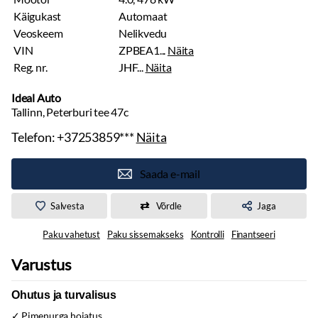
Käigukast
Automaat
Veoskeem
Nelikvedu
VIN
ZPBEA1...
Näita
Reg. nr.
JHF...
Näita
Ideal Auto
Tallinn, Peterburi tee 47c
Telefon:
+37253859***
Näita
Saada e-mail
Salvesta
Võrdle
Jaga
Paku vahetust
Paku sissemakseks
Kontrolli
Finantseeri
Varustus
Ohutus ja turvalisus
Pimenurga hoiatus