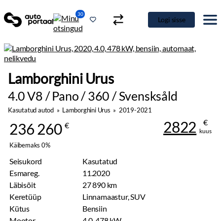
30
Logi sisse
Lamborghini Urus
4.0 V8 / Pano / 360 / Svensksåld
Kasutatud autod
»
Lamborghini Urus
»
2019-2021
€
2822
236 260
€
kuus
Käibemaks 0%
Seisukord
Kasutatud
Esmareg.
11.2020
Läbisõit
27 890 km
Keretüüp
Linnamaastur, SUV
Kütus
Bensiin
Mootor
4.0, 478 kW