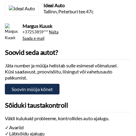
Ideal Auto
Tallinn, Peterburi tee 47c
Margus Kuusk
+37253859***
Näita
Saada e-mail
Soovid seda autot?
Jäta number ja müüja helistab sulle esimesel võimalusel.
Küsi saadavust, proovisõitu, liisingut või vahetusauto
pakkumist.
Sõiduki taustakontroll
Väldi kulukaid probleeme, kontrollides auto ajalugu.
Avariid
Läbisõidu ajalugu