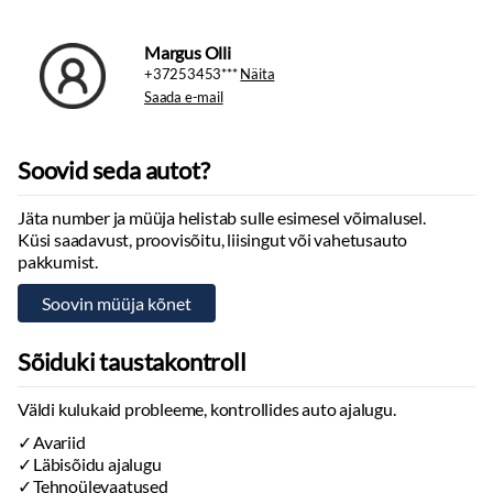
PANORAAMKATUS
360K PARKIMISKAAMERA
Margus Olli
KONTRAST VÄRVIGA TURVAVÖÖD
+37253453***
Näita
APPLE CARPLAY
Saada e-mail
ANDROID AUTO (tehase andmetel lisandumas 2026a)
KEYLESS ENTRY&GO
Soovid seda autot?
ROOLISOOJENDUS
INTELLISAFE PRO PACK
Jäta number ja müüja helistab sulle esimesel võimalusel.
ACC - ADAPTIIVNE PÜSIKIIRUSHOIDIK(STOP&GO)
Küsi saadavust, proovisõitu, liisingut või vahetusauto
PILOT ASSIST - STOP&GO AKTIIVNE UMMIKUASSISTENT
pakkumist.
LANE KEEPING AID (LKA) - AKTIIVNE SÕIDURAJA ABISÜSTEEM
KOOS KORRIGEERIVA ROOLIGA
DISTANCE WARNING - VAHEKAUGUSE HOIATUS
TRAFFIC SIGN INFORMATION WITH ACTIVE SPEED LIMITER
Sõiduki taustakontroll
BLIS - PIMEALA INFOSÜSTEEM
LANE CHANGE MERGE AID (LCMA) - REAVAHETUS
Väldi kulukaid probleeme, kontrollides auto ajalugu.
ABISÜSTEEM
Avariid
CROSS TRAFFIC ALERT (CTA) - RISTUVA LIIKLUSE HOIATUS
TAGURPIDI PARKIMISALAST VÄLJASÕITES
Läbisõidu ajalugu
Tehnoülevaatused
REAR IMPACT COLLISION WARNING - TAGAOSA