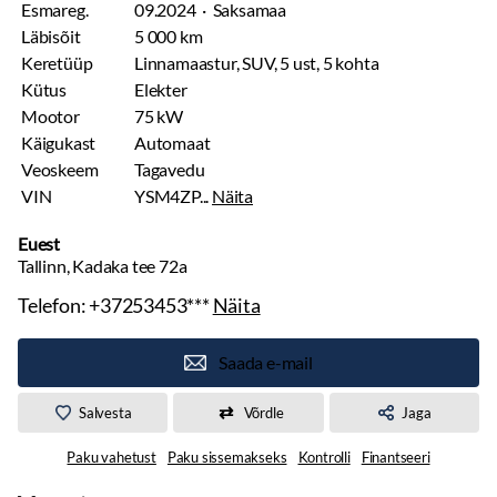
Esmareg.
09.2024 · Saksamaa
Läbisõit
5 000 km
Keretüüp
Linnamaastur, SUV, 5 ust, 5 kohta
Kütus
Elekter
Mootor
75 kW
Käigukast
Automaat
Veoskeem
Tagavedu
VIN
YSM4ZP...
Näita
Euest
Tallinn, Kadaka tee 72a
Telefon:
+37253453***
Näita
Saada e-mail
Salvesta
Võrdle
Jaga
Paku vahetust
Paku sissemakseks
Kontrolli
Finantseeri