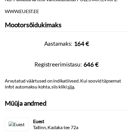
Stereo
Bluetooth
WWW.EUEST.EE
Tuled
Mootorsõidukimaks
Päevasõidutulede automaatne lülitus
Rehvid ja veljed
Aastamaks:
164 €
Valuveljed
Muu
Registreerimistasu:
646 €
MUDELIAASTA 2025
RWD TAGAVEDU
Arvutatud väärtused on indikatiivsed. Kui soovid täpsemat
LONG RANGE - aku 100KWh, võimsus 200KW
infot automaksu kohta, siis kliki
siia
.
ELEKTRILINE RANGE KUNI 600KM (WLTP) suvel
INTELLISAFE PRO PACK
Müüja andmed
WINTER PACK
XENIUM PACK
2X ELEKTRILISELT REGULEERITAVAD ISTMED
Euest
Tallinn, Kadaka tee 72a
HIGH PERFORMANCE SOUND SYSTEM