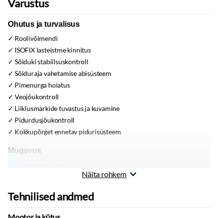
Varustus
Ohutus ja turvalisus
Roolivõimendi
ISOFIX lasteistme kinnitus
Sõiduki stabiilsuskontroll
Sõiduraja vahetamise abisüsteem
Pimenurga hoiatus
Veojõukontroll
Liiklusmärkide tuvastus ja kuvamine
Pidurdusjõukontroll
Kokkupõrget ennetav pidurisüsteem
Mugavus
Panoraamkatus
Näita rohkem
Võtmeta avamine ja sulgemine
Pagasiruumiluuk elektriliselt avatav/suletav
Tehnilised andmed
Seisuküte (eelsoendus)
Kliimaseade:
kliimaautomaatik, konditsioneer
Mootor ja kütus