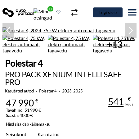
+1
Logi sisse
+13
Polestar 4
PRO PACK XENIUM INTELLI SAFE
PRO
Kasutatud autod
»
Polestar 4
»
2023-2025
€
541
47 990
€
kuus
Tavahind: 51 990 €
Säästa: 4000 €
Hind sisaldab käibemaksu
Seisukord
Kasutatud