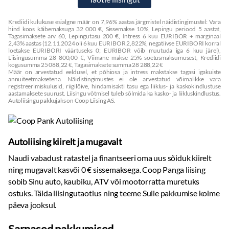
Krediidi kulukuse esialgne määr on 7,96% aastas järgmistel näidistingimustel: Vara
hind koos käibemaksuga 32 000 €, Sissemakse 10%, Lepingu periood 5 aastat,
Tagasimaksete arv 60, Lepingutasu 200 €, Intress 6 kuu EURIBOR + marginaal
2,43% aastas (12.11.2024 oli 6 kuu EURIBOR 2,822%, negatiivse EURIBORI korral
loetakse EURIBORI väärtuseks 0; EURIBOR võib muutuda iga 6 kuu järel),
Liisingusumma 28 800,00 €, Viimane makse 25% soetusmaksumusest, Krediidi
kogusumma 25 088,22 €, Tagasimaksete summa 28 288,22 €
Määr on arvestatud eeldusel, et põhiosa ja intress makstakse tagasi igakuiste
annuiteetmaksetena. Näidistingimustes ei ole arvestatud võimalikke vara
registreerimiskulusid, riigilõive, hindamisakti tasu ega liiklus- ja kaskokindlustuse
aastamaksete suurust. Liisingu võtmisel tuleb sõlmida ka kasko- ja liikluskindlustus.
Autoliisingu pakkujaks on Coop Liising AS.
Autoliising kiirelt ja mugavalt
Naudi vabadust ratastel ja finantseeri oma uus sõiduk kiirelt
ning mugavalt kasvõi 0 € sissemaksega. Coop Panga liising
sobib Sinu auto, kaubiku, ATV või mootorratta muretuks
ostuks. Täida liisingutaotlus ning teeme Sulle pakkumise kolme
päeva jooksul.
Sarnased pakkumised