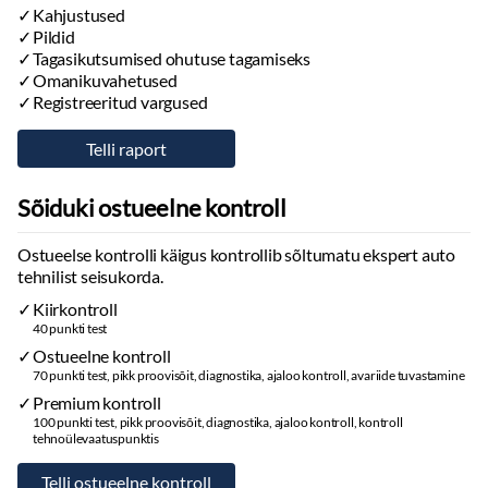
Kahjustused
AVARIIHOIATUS
Pildid
WINTER PACK
Tagasikutsumised ohutuse tagamiseks
2X ISTMESOOJENDUSED
Omanikuvahetused
2X KLIIMA
Registreeritud vargused
ROOLISOOJENDUS
POLESTAR CONNECT
9” GRAAFILINE EKRAAN JUHILE JA 14,5” GRAAFILINE EKRAAN
KESKKONSOOLIS
Sõiduki ostueelne kontroll
GOOGLE NAVIGATSIOONISÜSTEEM
ELEKTRILINE TAGALUUK
Ostueelse kontrolli käigus kontrollib sõltumatu ekspert auto
SALONGIVALGUSTUS AMBIENT HIGH
tehnilist seisukorda.
KEHTIV TEHASEGARANTII KUNI 25.09.2027a (või 100 000 km) +
Kiirkontroll
AKU GARANTII KUNI 09.2032a (või 160 000km)
40 punkti test
Ostueelne kontroll
70 punkti test, pikk proovisõit, diagnostika, ajaloo kontroll, avariide tuvastamine
Premium kontroll
100 punkti test, pikk proovisõit, diagnostika, ajaloo kontroll, kontroll
tehnoülevaatuspunktis