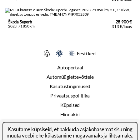
Škoda Superb
28 900 €
2023, 71 850 km
313 €/kuus
Eesti keel
Autoportaal
Automüügiettevõttele
Kasutustingimused
Privaatsuspoliitika
Küpsised
Hinnakiri
Reklaam
Kasutame küpsiseid, et pakkuda asjakohasemat sisu ning
Kontakt
muuta veebilehe külastamine mugavamaks ja lihtsamaks.