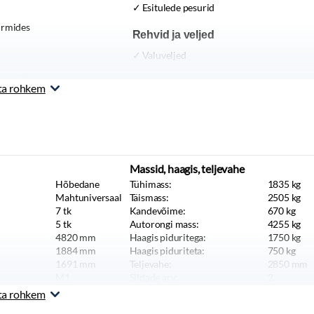
Esitulede pesurid
irmides
Rehvid ja veljed
Valuveljed
i näidik
Muu
ta rohkem
Veokonks
ndus
s
Massid, haagis, teljevahe
Hõbedane
Tühimass:
1835
kg
Mahtuniversaal
Täismass:
2505
kg
7
tk
Kandevõime:
670
kg
5
tk
Autorongi mass:
4255
kg
4820
mm
Haagis piduritega:
1750
kg
1884
mm
Haagis piduriteta:
750
kg
1691
mm
Teljevahe:
2850
mm
M1
Sildade arv:
2
Sõiduauto
ta rohkem