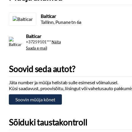
Balticar
Tallinn, Punane tn 6a
Balticar
+37259101***
Näita
Saada e-mail
Soovid seda autot?
Jäta number ja müüja helistab sulle esimesel võimalusel.
Küsi saadavust, proovisõitu, liisingut või vahetusauto pakkumis
Sõiduki taustakontroll