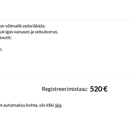
n võimalik seda läbida.
uk igas vanuses ja seisukorras.
nutit.
m.
520 €
Registreerimistasu:
t automaksu kohta, siis kliki
siia
.