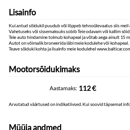
Lisainfo
Kui antud sõidukil puudub või lõppeb tehnoülevaatus siis meil o
Vahetuseks või sissemaksuks sobib Teie odavam või kallim sõid
Teie auto hindamine toimub kohapeal ja võtab aega ainult 15 mi
Autot on võimalik broneerida läbi meie kodulehe või kohapeal.
Teave sõiduki kohta ja lisainfo meie kodulehel www.balticar.co
Mootorsõidukimaks
112 €
Aastamaks:
Arvutatud väärtused on indikatiivsed. Kui soovid täpsemat info
Müüja andmed