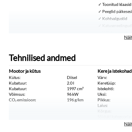
Toonitud klaasid
Peeglid päikeses
Kohtvalgustid
Katusereelingud
Välistemperatuur
Näi
Kesklukustus
Tagaklaasi sooje
Tehnilised andmed
Sisustus
Iluliistud salongi
Mootor ja kütus
Kere ja istekohad
Jalamatid
Kütus:
Diisel
Värv:
Topsihoidjad
Kubatuur:
2.0
l
Keretüüp:
Tekstiilpolster
Kubatuur:
1997
cm³
Istekohti:
Võimsus:
96
kW
Uksi:
CO₂ emissioon:
196
g/km
Pikkus:
Laius:
Kõrgus:
Sõiduki kategooria:
Sõiduki tüüp:
Näi