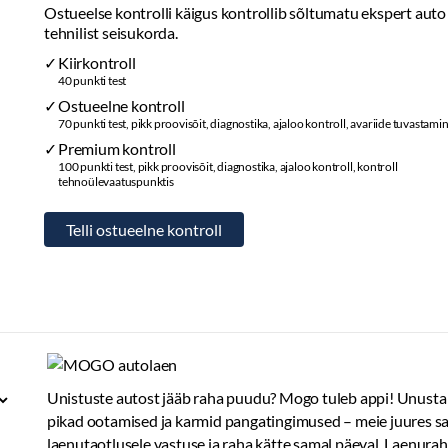
Ostueelse kontrolli käigus kontrollib sõltumatu ekspert auto
tehnilist seisukorda.
Kiirkontroll
40 punkti test
Ostueelne kontroll
70 punkti test, pikk proovisõit, diagnostika, ajaloo kontroll, avariide tuvastami
Premium kontroll
100 punkti test, pikk proovisõit, diagnostika, ajaloo kontroll, kontroll
tehnoülevaatuspunktis
Unistuste autost jääb raha puudu? Mogo tuleb appi! Unusta
pikad ootamised ja karmid pangatingimused – meie juures s
laenutaotlusele vastuse ja raha kätte samal päeval. Laenura