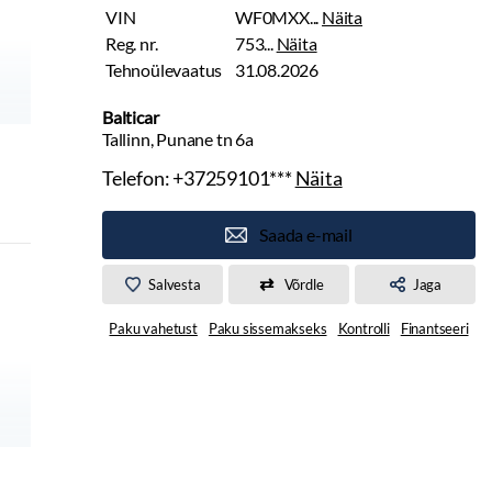
VIN
WF0MXX...
Näita
Reg. nr.
753...
Näita
Tehnoülevaatus
31.08.2026
Balticar
Tallinn, Punane tn 6a
Telefon:
+37259101***
Näita
Saada e-mail
Salvesta
Võrdle
Jaga
Paku vahetust
Paku sissemakseks
Kontrolli
Finantseeri