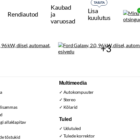
TASUTA
Kaubad
Lisa
Rendiautod
ja
kuulutus
varuosad
+3
Multimeedia
ja
Autokompuuter
d
Stereo
olisammas
Kõlarid
ed
Tuled
gi allaklapitav
Udutuled
Tulede korrektor
de tõstukid