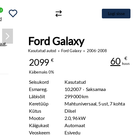
+2
Logi sisse
Ford Galaxy
Kasutatud autod
»
Ford Galaxy
»
2006-2008
€
60
2099
€
kuus
Käibemaks 0%
Seisukord
Kasutatud
Esmareg.
10.2007 · Saksamaa
Läbisõit
299 000 km
Keretüüp
Mahtuniversaal, 5 ust, 7 kohta
Kütus
Diisel
Mootor
2.0, 96 kW
Käigukast
Automaat
Veoskeem
Esivedu