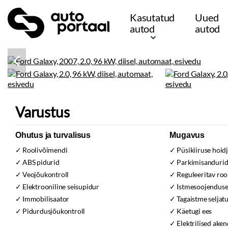
Kasutatud
Uued
autod
autod
Varustus
Ohutus ja turvalisus
Mugavus
Roolivõimendi
Püsikiiruse hoid
ABS pidurid
Parkimisanduri
Veojõukontroll
Reguleeritav ro
Elektrooniline seisupidur
Istmesoojendus
Immobilisaator
Tagaistme seljatu
Pidurdusjõukontroll
Käetugi ees
Elektrilised aken