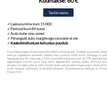
Kuumakse:
60 €
Laenusumma kuni 15 000
Periood kuni 84 kuud
Auto kohe sinu nimel
Piiranguid auto margile ega vanusele ei ole
Kaskokindlustuse kohustus puudub
Finantsteenusega võivad kaasneda riskid ja kohustused, mistõttu soovitame kaal
teenuse vajalikkust hoolikalt. Näiteks laen summas 4500 eurot, tähtajaga 6 aast
lepingutasuga 5%, intressiga 2,33%, on krediidi kulukuse määr 34,77%, igakuine la
tagasimakse 135,99 eurot ning laenu tagasimakse summa kokku 9791,47 euro
Arvutus on ligikaudne ja võib erineda Sulle pakutavatest tingimustest olenevalt S
poolt esitatud andmetest ja krediidireitingust. Finantsteenuse pakkuja on Prim
Finance OÜ.