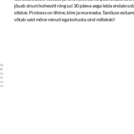
jõuab sinuni koheselt ning sul 30 päeva aega leida endale so
sõiduk. Protsess on lihtne, kiire ja murevaba. Taotluse esitam
võtab vaid mõne minuti ega kohusta sind millekski!
uda
at,
enu
t.
inu
ero