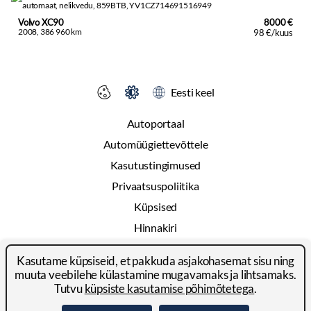
Volvo XC90
8000 €
2008, 386 960 km
98 €/kuus
Eesti keel
Autoportaal
Automüügiettevõttele
Kasutustingimused
Privaatsuspoliitika
Küpsised
Hinnakiri
Reklaam
Kasutame küpsiseid, et pakkuda asjakohasemat sisu ning
Kontakt
muuta veebilehe külastamine mugavamaks ja lihtsamaks.
Tutvu
küpsiste kasutamise põhimõtetega
.
© 2024-2026 Autoportal Platforms OÜ