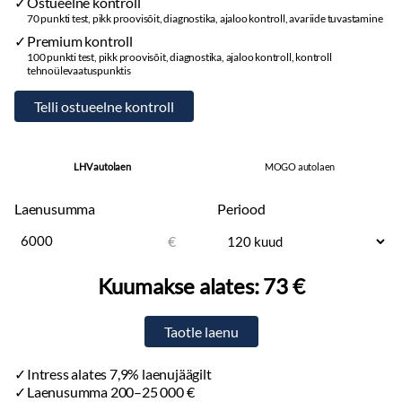
Ostueelne kontroll
70 punkti test, pikk proovisõit, diagnostika, ajaloo kontroll, avariide tuvastamine
Premium kontroll
100 punkti test, pikk proovisõit, diagnostika, ajaloo kontroll, kontroll
tehnoülevaatuspunktis
LHV autolaen
MOGO autolaen
Laenusumma
Periood
€
Kuumakse alates:
73 €
Intress alates 7,9% laenujäägilt
Laenusumma 200–25 000 €