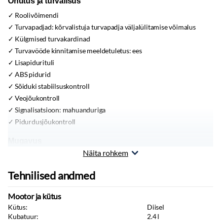
Ohutus ja turvalisus
Roolivõimendi
Turvapadjad:
kõrvalistuja turvapadja väljalülitamise võimalus
Külgmised turvakardinad
Turvavööde kinnitamise meeldetuletus:
ees
Lisapidurituli
ABS pidurid
Sõiduki stabiilsuskontroll
Veojõukontroll
Signalisatsioon:
mahuanduriga
Pidurdusjõukontroll
Mugavus
Näita rohkem
12V pistikupesa
Välispeeglid:
elektrilised, kokkuklapitavad
Tehnilised andmed
Tahavaatepeegel:
isetumenev
Püsikiiruse hoidja
Mootor ja kütus
Parkimisandurid:
taga
Kütus:
Diisel
Reguleeritav roolisammas:
kõrgus, sügavus
Kubatuur:
2.4
l