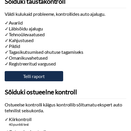
Sõiduki taustakontroll
Väldi kulukaid probleeme, kontrollides auto ajalugu.
Avariid
Läbisõidu ajalugu
Tehnoülevaatused
Kahjustused
Pildid
Tagasikutsumised ohutuse tagamiseks
Omanikuvahetused
Registreeritud vargused
Sõiduki ostueelne kontroll
Ostueelse kontrolli käigus kontrollib sõltumatu ekspert auto
tehnilist seisukorda.
Kiirkontroll
40 punkti test