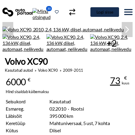
30
Logi sisse
+2
Volvo XC90
Kasutatud autod
»
Volvo XC90
»
2009-2011
€
73
6000
€
kuus
Hind sisaldab käibemaksu
Seisukord
Kasutatud
Esmareg.
02.2010 · Rootsi
Läbisõit
395 000 km
Keretüüp
Mahtuniversaal, 5 ust, 7 kohta
Kütus
Diisel