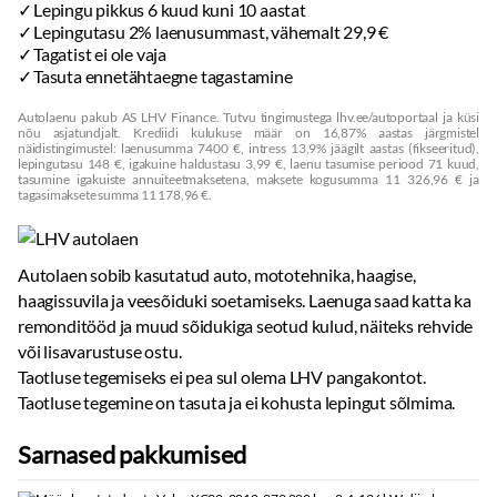
Lepingu pikkus 6 kuud kuni 10 aastat
Lepingutasu 2% laenusummast, vähemalt 29,9 €
Tagatist ei ole vaja
Tasuta ennetähtaegne tagastamine
Autolaenu pakub AS LHV Finance. Tutvu tingimustega lhv.ee/autoportaal ja küsi
nõu asjatundjalt. Krediidi kulukuse määr on 16,87% aastas järgmistel
näidistingimustel: laenusumma 7400 €, intress 13,9% jäägilt aastas (fikseeritud),
lepingutasu 148 €, igakuine haldustasu 3,99 €, laenu tasumise periood 71 kuud,
tasumine igakuiste annuiteetmaksetena, maksete kogusumma 11 326,96 € ja
tagasimaksete summa 11 178,96 €.
Autolaen sobib kasutatud auto, mototehnika, haagise,
haagissuvila ja veesõiduki soetamiseks. Laenuga saad katta ka
remonditööd ja muud sõidukiga seotud kulud, näiteks rehvide
või lisavarustuse ostu.
Taotluse tegemiseks ei pea sul olema LHV pangakontot.
Taotluse tegemine on tasuta ja ei kohusta lepingut sõlmima.
Sarnased pakkumised