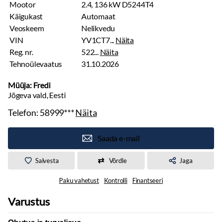
Mootor
2.4, 136 kW D5244T4
Käigukast
Automaat
Veoskeem
Nelikvedu
VIN
YV1CT7...
Näita
Reg. nr.
522...
Näita
Tehnoülevaatus
31.10.2026
Müüja: Fredi
Jõgeva vald, Eesti
Telefon:
58999***
Näita
Saada e-mail
Salvesta
Võrdle
Jaga
Paku vahetust
Kontrolli
Finantseeri
Varustus