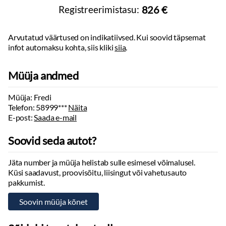
Haagis piduritega:
2250
kg
Ekraan:
ees
Registreerimistasu:
826 €
Haagis piduriteta:
750
kg
Android Auto:
juhtmevaba
Teljevahe:
2857
mm
Kõlarid
Sildade arv:
2
Arvutatud väärtused on indikatiivsed. Kui soovid täpsemat
Subwoofer
infot automaksu kohta, siis kliki
siia
.
CD mängija
Müüja andmed
Tuled
Kurvituled
Müüja: Fredi
Esitulede pesurid
Telefon:
58999***
Näita
Lisatuled
E-post:
Saada e-mail
Rehvid ja veljed
Soovid seda autot?
Suverehvid
Valuveljed
Jäta number ja müüja helistab sulle esimesel võimalusel.
Kaasa talverehvid:
lamellrehvid
Küsi saadavust, proovisõitu, liisingut või vahetusauto
pakkumist.
Kaasa valuveljed