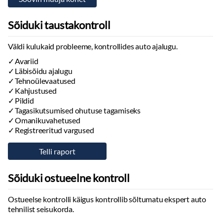
Sõiduki taustakontroll
Väldi kulukaid probleeme, kontrollides auto ajalugu.
Avariid
Läbisõidu ajalugu
Tehnoülevaatused
Kahjustused
Pildid
Tagasikutsumised ohutuse tagamiseks
Omanikuvahetused
Registreeritud vargused
Sõiduki ostueelne kontroll
Ostueelse kontrolli käigus kontrollib sõltumatu ekspert auto
tehnilist seisukorda.