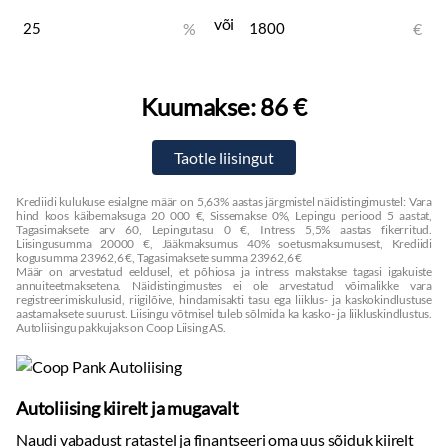
või
%
€
Kuumakse:
86 €
Krediidi kulukuse esialgne määr on 5,63% aastas järgmistel näidistingimustel: Vara
hind koos käibemaksuga 20 000 €, Sissemakse 0%, Lepingu periood 5 aastat,
Tagasimaksete arv 60, Lepingutasu 0 €, Intress 5,5% aastas fikerritud.
Liisingusumma 20000 €, Jääkmaksumus 40% soetusmaksumusest, Krediidi
kogusumma 23962,6 €, Tagasimaksete summa 23962,6 €
Määr on arvestatud eeldusel, et põhiosa ja intress makstakse tagasi igakuiste
annuiteetmaksetena. Näidistingimustes ei ole arvestatud võimalikke vara
registreerimiskulusid, riigilõive, hindamisakti tasu ega liiklus- ja kaskokindlustuse
aastamaksete suurust. Liisingu võtmisel tuleb sõlmida ka kasko- ja liikluskindlustus.
Autoliisingu pakkujaks on Coop Liising AS.
Autoliising kiirelt ja mugavalt
Naudi vabadust ratastel ja finantseeri oma uus sõiduk kiirelt