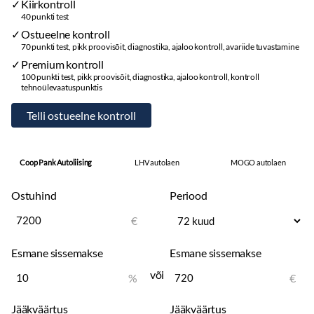
Kiirkontroll
40 punkti test
Ostueelne kontroll
70 punkti test, pikk proovisõit, diagnostika, ajaloo kontroll, avariide tuvastamine
Premium kontroll
100 punkti test, pikk proovisõit, diagnostika, ajaloo kontroll, kontroll
tehnoülevaatuspunktis
Coop Pank Autoliising
LHV autolaen
MOGO autolaen
Ostuhind
Periood
€
Esmane sissemakse
Esmane sissemakse
või
%
€
Jääkväärtus
Jääkväärtus