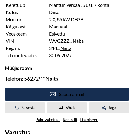
Keretüüp
Mahtuniversaal, 5 ust, 7 kohta
Kütus
Diisel
Mootor
2.0, 85 kW DFGB
Käigukast
Manuaal
Veoskeem
Esivedu
VIN
WVGZZZ...
Näita
Reg. nr.
314...
Näita
Tehnoülevaatus
30.09.2027
Müüja: robyn
Telefon:
56272***
Näita
Saada e-mail
Salvesta
Võrdle
Jaga
Paku vahetust
Kontrolli
Finantseeri
Varustus