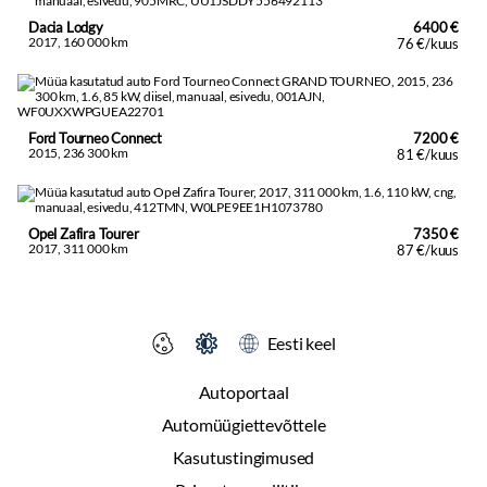
Dacia Lodgy
6400 €
2017, 160 000 km
76 €/kuus
Ford Tourneo Connect
7200 €
2015, 236 300 km
81 €/kuus
Opel Zafira Tourer
7350 €
2017, 311 000 km
87 €/kuus
Eesti keel
Autoportaal
Automüügiettevõttele
Kasutustingimused