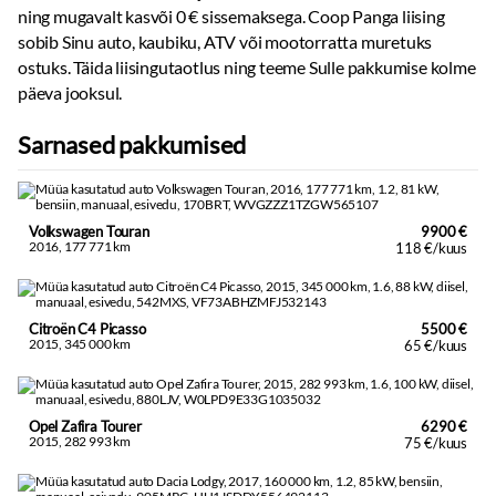
ning mugavalt kasvõi 0 € sissemaksega. Coop Panga liising
sobib Sinu auto, kaubiku, ATV või mootorratta muretuks
ostuks. Täida liisingutaotlus ning teeme Sulle pakkumise kolme
päeva jooksul.
Sarnased pakkumised
Volkswagen Touran
9900 €
2016, 177 771 km
118 €/kuus
Citroën C4 Picasso
5500 €
2015, 345 000 km
65 €/kuus
Opel Zafira Tourer
6290 €
2015, 282 993 km
75 €/kuus