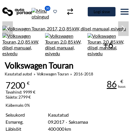
30
Logi sisse
+6
Volkswagen Touran
Kasutatud autod
»
Volkswagen Touran
»
2016-2018
€
86
7200
€
kuus
Tavahind: 9999 €
Säästa: 2799 €
Käibemaks 0%
Seisukord
Kasutatud
Esmareg.
09.2017 · Saksamaa
Läbisõit
400 000 km