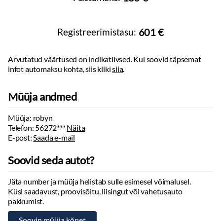
Täismass:
2300
kg
Tuled
Kandevõime:
707
kg
Haagis piduritega:
1500
kg
Kurvituled
Registreerimistasu:
601 €
Haagis piduriteta:
750
kg
Suunatuled
Teljevahe:
2786
mm
Esitulede pesurid
Sildade arv:
2
Arvutatud väärtused on indikatiivsed. Kui soovid täpsemat
infot automaksu kohta, siis kliki
siia
.
Müüja andmed
Müüja: robyn
Telefon:
56272***
Näita
E-post:
Saada e-mail
Soovid seda autot?
Jäta number ja müüja helistab sulle esimesel võimalusel.
Küsi saadavust, proovisõitu, liisingut või vahetusauto
pakkumist.