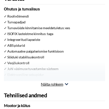
Ohutus ja turvalisus
Roolivõimendi
Turvapadjad
Turvavööde kinnitamise meeldetuletus:
ees
ISOFIX lasteistme kinnitus:
taga
Integreeritud lapseiste
ABS pidurid
Automaatne paigalseismise funktsioon
Sõiduki stabiilsuskontroll
Veojõukontroll
Juhi väsimuse tuvastamise süsteem
Elektrooniline seisupidur
Immobilisaator
Näita rohkem
Pidurid
Signalisatsioon
Tehnilised andmed
Pidurdusjõukontroll
Kokkupõrget ennetav pidurisüsteem
Mootor ja kütus