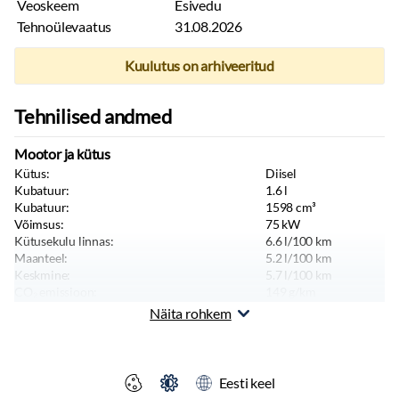
Veoskeem
Esivedu
Tehnoülevaatus
31.08.2026
Kuulutus on arhiveeritud
Tehnilised andmed
Mootor ja kütus
Kütus:
Diisel
Kubatuur:
1.6
l
Kubatuur:
1598
cm³
Võimsus:
75
kW
Kütusekulu linnas:
6.6
l/100 km
Maanteel:
5.2
l/100 km
Keskmine:
5.7
l/100 km
CO₂ emissioon:
149
g/km
Tippkiirus:
168
km/h
Näita rohkem
Heitmenorm:
Euro 5
Kere ja istekohad
Värv:
Valge
Eesti keel
Keretüüp:
Kaubik