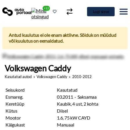
+12
Logi sisse
Antud kuulutus ei ole enam aktiivne. Sõiduk on müüdud
või kuulutus on eemaldatud.
Volkswagen Caddy
Kasutatud autod
»
Volkswagen Caddy
»
2010-2012
Seisukord
Kasutatud
Esmareg.
03.2011 · Saksamaa
Keretüüp
Kaubik, 4 ust, 2 kohta
Kütus
Diisel
Mootor
1.6, 75 kW CAYD
Käigukast
Manuaal