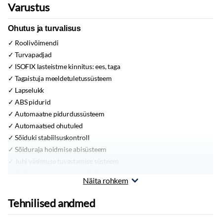
Varustus
Ohutus ja turvalisus
Roolivõimendi
Turvapadjad
ISOFIX lasteistme kinnitus:
ees, taga
Tagaistuja meeldetuletussüsteem
Lapselukk
ABS pidurid
Automaatne pidurdussüsteem
Automaatsed ohutuled
Sõiduki stabiilsuskontroll
Sõiduraja hoidmise abisüsteem
Juhi väsimuse tuvastamise süsteem
Hädaabikutsesüsteem e-Call
Näita rohkem
Elektrooniline seisupidur
Immobilisaator
Tehnilised andmed
Pidurid:
jahutusega, värvitud pidurisadulad
Signalisatsioon