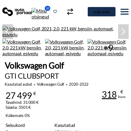
30
Logi sisse
+9
Volkswagen Golf
GTI CLUBSPORT
Kasutatud autod
»
Volkswagen Golf
»
2020-2022
€
318
27 499
€
kuus
Tavahind: 31 000 €
Säästa: 3501 €
Käibemaks 0%
Seisukord
Kasutatud