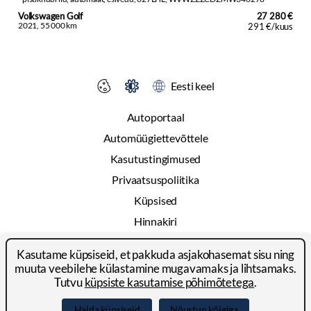
Volkswagen Golf
27 280 €
2021, 55 000 km
291 €/kuus
Eesti keel
Autoportaal
Automüügiettevõttele
Kasutustingimused
Privaatsuspoliitika
Küpsised
Hinnakiri
Reklaam
Kasutame küpsiseid, et pakkuda asjakohasemat sisu ning
Kontakt
muuta veebilehe külastamine mugavamaks ja lihtsamaks.
Tutvu
küpsiste kasutamise põhimõtetega
.
© 2024-2026 Autoportal Platforms OÜ
Halda küpsiseid
Nõustun kõigiga