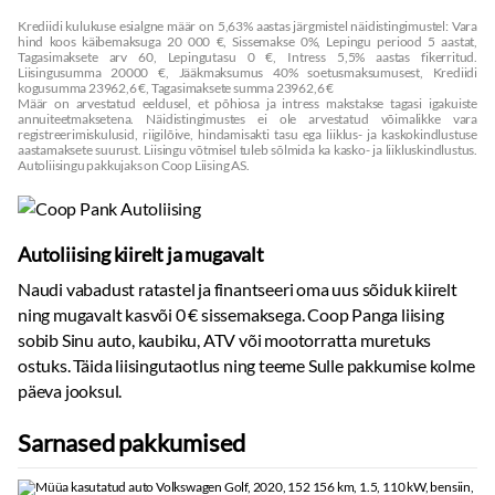
Krediidi kulukuse esialgne määr on 5,63% aastas järgmistel näidistingimustel: Vara
hind koos käibemaksuga 20 000 €, Sissemakse 0%, Lepingu periood 5 aastat,
Tagasimaksete arv 60, Lepingutasu 0 €, Intress 5,5% aastas fikerritud.
Liisingusumma 20000 €, Jääkmaksumus 40% soetusmaksumusest, Krediidi
kogusumma 23962,6 €, Tagasimaksete summa 23962,6 €
Määr on arvestatud eeldusel, et põhiosa ja intress makstakse tagasi igakuiste
annuiteetmaksetena. Näidistingimustes ei ole arvestatud võimalikke vara
registreerimiskulusid, riigilõive, hindamisakti tasu ega liiklus- ja kaskokindlustuse
aastamaksete suurust. Liisingu võtmisel tuleb sõlmida ka kasko- ja liikluskindlustus.
Autoliisingu pakkujaks on Coop Liising AS.
Autoliising kiirelt ja mugavalt
Naudi vabadust ratastel ja finantseeri oma uus sõiduk kiirelt
ning mugavalt kasvõi 0 € sissemaksega. Coop Panga liising
sobib Sinu auto, kaubiku, ATV või mootorratta muretuks
ostuks. Täida liisingutaotlus ning teeme Sulle pakkumise kolme
päeva jooksul.
Sarnased pakkumised