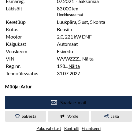
Esmareg.
07.2021 · Saksamaa
Läbisõit
83 000 km
Hooldusraamat
Keretüüp
Luukpära, 5 ust, 5 kohta
Kütus
Bensiin
Mootor
2.0, 221 kW DNF
Käigukast
Automaat
Veoskeem
Esivedu
VIN
WVWZZZ...
Näita
Reg. nr.
198...
Näita
Tehnoülevaatus
31.07.2027
Müüja: Artur
Saada e-mail
Salvesta
Võrdle
Jaga
Paku vahetust
Kontrolli
Finantseeri