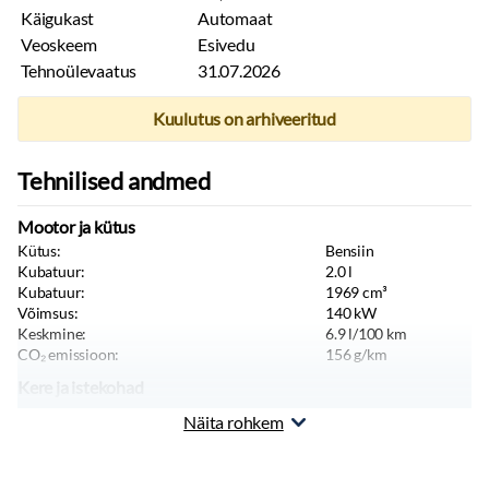
Käigukast
Automaat
Veoskeem
Esivedu
Tehnoülevaatus
31.07.2026
Kuulutus on arhiveeritud
Tehnilised andmed
Mootor ja kütus
Kütus:
Bensiin
Kubatuur:
2.0
l
Kubatuur:
1969
cm³
Võimsus:
140
kW
Keskmine:
6.9
l/100 km
CO₂ emissioon:
156
g/km
Kere ja istekohad
Värv:
Hall
Näita rohkem
Keretüüp:
Universaal
Istekohti:
5
tk
Uksi:
5
tk