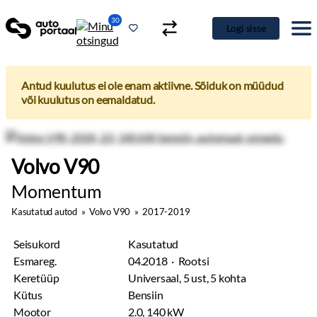
30
Logi sisse
Antud kuulutus ei ole enam aktiivne. Sõiduk on müüdud
või kuulutus on eemaldatud.
Volvo V90
Momentum
Kasutatud autod
»
Volvo V90
»
2017-2019
Seisukord
Kasutatud
Esmareg.
04.2018 · Rootsi
Keretüüp
Universaal, 5 ust, 5 kohta
Kütus
Bensiin
Mootor
2.0, 140 kW