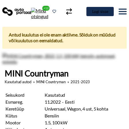
+12
Logi sisse
Antud kuulutus ei ole enam aktiivne. Sõiduk on müüdud
või kuulutus on eemaldatud.
MINI Countryman
Kasutatud autod
»
MINI Countryman
»
2021-2023
Seisukord
Kasutatud
Esmareg.
11.2022 · Eesti
Keretüüp
Universaal, Wagon, 4 ust, 5 kohta
Kütus
Bensiin
Mootor
1.5, 100 kW