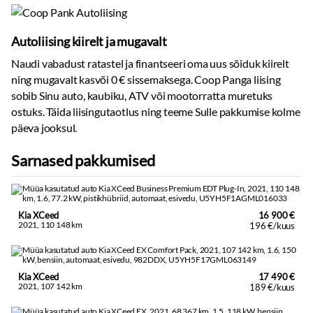
Autoliising kiirelt ja mugavalt
Naudi vabadust ratastel ja finantseeri oma uus sõiduk kiirelt
ning mugavalt kasvõi 0 € sissemaksega. Coop Panga liising
sobib Sinu auto, kaubiku, ATV või mootorratta muretuks
ostuks. Täida liisingutaotlus ning teeme Sulle pakkumise kolme
päeva jooksul.
Sarnased pakkumised
Kia XCeed
16 900 €
2021, 110 148 km
196 €/kuus
Kia XCeed
17 490 €
2021, 107 142 km
189 €/kuus