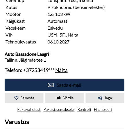
Keretüüp
Luukpära, 5 ust, 5 kohta
Kütus
Pistikhübriid (bensiin/elekter)
Mootor
1.6, 103 kW
Käigukast
Automaat
Veoskeem
Esivedu
VIN
U5YH5F...
Näita
Tehnoülevaatus
06.10.2027
Auto Bassadone Laagri
Tallinn, Jälgimäe tee 1
Telefon:
+37253419***
Näita
Saada e-mail
Salvesta
Võrdle
Jaga
Paku vahetust
Paku sissemakseks
Kontrolli
Finantseeri
Varustus