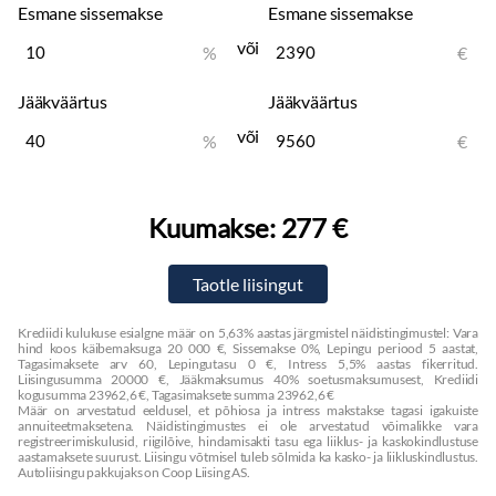
Esmane sissemakse
Esmane sissemakse
või
%
€
Jääkväärtus
Jääkväärtus
või
%
€
Kuumakse:
277 €
Krediidi kulukuse esialgne määr on 5,63% aastas järgmistel näidistingimustel: Vara
hind koos käibemaksuga 20 000 €, Sissemakse 0%, Lepingu periood 5 aastat,
Tagasimaksete arv 60, Lepingutasu 0 €, Intress 5,5% aastas fikerritud.
Liisingusumma 20000 €, Jääkmaksumus 40% soetusmaksumusest, Krediidi
kogusumma 23962,6 €, Tagasimaksete summa 23962,6 €
Määr on arvestatud eeldusel, et põhiosa ja intress makstakse tagasi igakuiste
annuiteetmaksetena. Näidistingimustes ei ole arvestatud võimalikke vara
registreerimiskulusid, riigilõive, hindamisakti tasu ega liiklus- ja kaskokindlustuse
aastamaksete suurust. Liisingu võtmisel tuleb sõlmida ka kasko- ja liikluskindlustus.
Autoliisingu pakkujaks on Coop Liising AS.