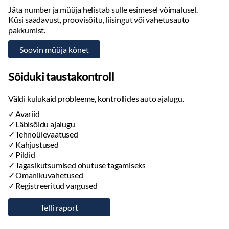
Jäta number ja müüja helistab sulle esimesel võimalusel.
Küsi saadavust, proovisõitu, liisingut või vahetusauto
pakkumist.
Sõiduki taustakontroll
Väldi kulukaid probleeme, kontrollides auto ajalugu.
Avariid
Läbisõidu ajalugu
Tehnoülevaatused
Kahjustused
Pildid
Tagasikutsumised ohutuse tagamiseks
Omanikuvahetused
Registreeritud vargused