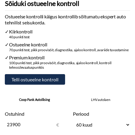
Sõiduki ostueelne kontroll
Ostueelse kontrolli käigus kontrollib sõltumatu ekspert auto
tehnilist seisukorda.
Kiirkontroll
40 punkti test
Ostueelne kontroll
70 punkti test, pikk proovisõit, diagnostika, ajaloo kontroll, avariide tuvastamine
Premium kontroll
100 punkti test, pikk proovisõit, diagnostika, ajaloo kontroll, kontroll
tehnoülevaatuspunktis
Coop Pank Autoliising
LHV autolaen
Ostuhind
Periood
€