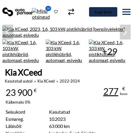
30
Logi sisse
+29
Kia XCeed
Kasutatud autod
»
Kia XCeed
»
2022-2024
€
277
23 900
€
kuus
Käibemaks 0%
Seisukord
Kasutatud
Esmareg.
10.2023
Läbisõit
63 000 km