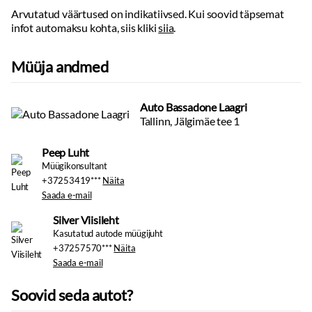
Arvutatud väärtused on indikatiivsed. Kui soovid täpsemat
infot automaksu kohta, siis kliki
siia
.
Müüja andmed
Auto Bassadone Laagri
Tallinn, Jälgimäe tee 1
Peep Luht
Müügikonsultant
+37253419***
Näita
Saada e-mail
Silver Viisileht
Kasutatud autode müügijuht
+37257570***
Näita
Saada e-mail
Soovid seda autot?