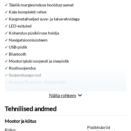
Täielik margiesinduse hooldusraamat
Kaks komplekti rehve
Kergmetallveljed suve- ja talverehvidega
LED-esituled
Kohanduv püsikiiruse hoidja
Navigatsioonisüsteem
USB-pistik
Bluetooth
Mootoriploki soojendi ja sisepistik
Roolisoojendus
Soojendusega rool
Business Premium - Nahkpolster
Smart Key võtmeta käivitus ja lukustus
Näita rohkem
Istmesoojendused, ees
Elektriline tagaluuk
Tehnilised andmed
Tagurduskaamera
ESC-sõidustabiilsuse süsteem
Mootor ja kütus
Automaatne kahetsooniline kliimaseade
Pistikhübriid
Kütus: