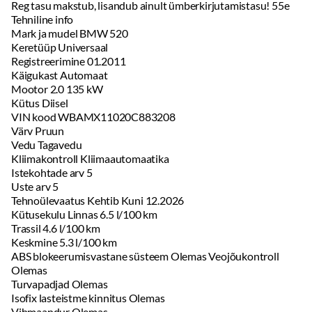
Reg tasu makstub, lisandub ainult ümberkirjutamistasu! 55e
Tehniline info
Mark ja mudel BMW 520
Keretüüp Universaal
Registreerimine 01.2011
Käigukast Automaat
Mootor 2.0 135 kW
Kütus Diisel
VIN kood WBAMX11020C883208
Värv Pruun
Vedu Tagavedu
Kliimakontroll Kliimaautomaatika
Istekohtade arv 5
Uste arv 5
Tehnoülevaatus Kehtib Kuni 12.2026
Kütusekulu Linnas 6.5 l/100 km
Trassil 4.6 l/100 km
Keskmine 5.3 l/100 km
ABS blokeerumisvastane süsteem Olemas Veojõukontroll
Olemas
Turvapadjad Olemas
Isofix lasteistme kinnitus Olemas
Vihmaandur Olemas