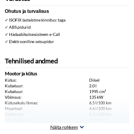
Ohutus ja turvalisus
ISOFIX lasteistme kinnitus:
taga
ABS pidurid
Hädaabikutsesüsteem e-Call
Elektrooniline seisupidur
Tehnilised andmed
Mootor ja kütus
Kütus:
Diisel
Kubatuur:
2.0
l
Kubatuur:
1995
cm³
Võimsus:
135
kW
Kütusekulu linnas:
6.5
l/100 km
Maanteel:
4.6
l/100 km
Keskmine:
5.3
l/100 km
CO₂ emissioon:
139
g/km
Tippkiirus:
220
km/h
Näita rohkem
Heitmenorm:
Euro 5