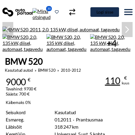
30
Logi sisse
+4
BMW 520
Kasutatud autod
»
BMW 520
»
2010-2012
€
110
9000
€
kuus
Tavahind: 9700 €
Säästa: 700 €
Käibemaks 0%
Seisukord
Kasutatud
Esmareg.
01.2011 · Prantsusmaa
Läbisõit
318 247 km
Keretüüp
Universaal, 5 ust, 5 kohta