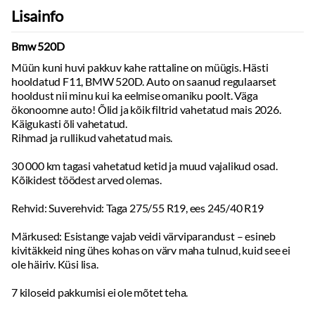
Lisainfo
Kere ja istekohad
Värv:
Pruun
Keretüüp:
Universaal
Bmw 520D
Istekohti:
5
tk
Müün kuni huvi pakkuv kahe rattaline on müügis. Hästi
Uksi:
5
tk
hooldatud F11, BMW 520D. Auto on saanud regulaarset
Pikkus:
4907
mm
hooldust nii minu kui ka eelmise omaniku poolt. Väga
Laius:
1860
mm
ökonoomne auto! Õlid ja kõik filtrid vahetatud mais 2026.
Kõrgus:
1462
mm
Käigukasti õli vahetatud.
Sõiduki kategooria:
M1
Sõiduki tüüp:
Rihmad ja rullikud vahetatud mais.
Sõiduauto
Massid, haagis, teljevahe
30 000 km tagasi vahetatud ketid ja muud vajalikud osad.
Tühimass:
1790
kg
Kõikidest töödest arved olemas.
Täismass:
2365
kg
Kandevõime:
575
kg
Rehvid: Suverehvid: Taga 275/55 R19, ees 245/40 R19
Haagis piduritega:
2000
kg
Haagis piduriteta:
750
kg
Märkused: Esistange vajab veidi värviparandust – esineb
Teljevahe:
2968
mm
kivitäkkeid ning ühes kohas on värv maha tulnud, kuid see ei
Sildade arv:
2
ole häiriv. Küsi lisa.
7 kiloseid pakkumisi ei ole mõtet teha.