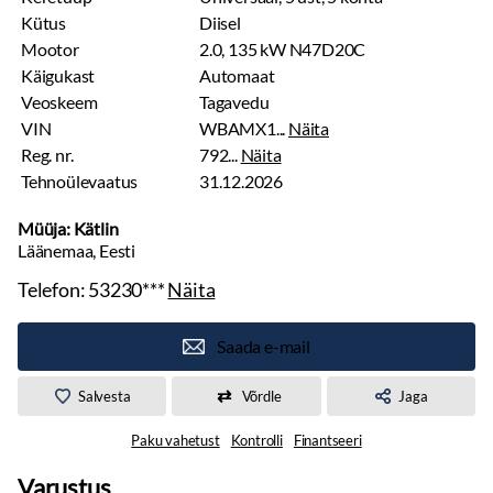
Kütus
Diisel
Mootor
2.0, 135 kW N47D20C
Käigukast
Automaat
Veoskeem
Tagavedu
VIN
WBAMX1...
Näita
Reg. nr.
792...
Näita
Tehnoülevaatus
31.12.2026
Müüja: Kätlin
Läänemaa, Eesti
Telefon:
53230***
Näita
Saada e-mail
Salvesta
Võrdle
Jaga
Paku vahetust
Kontrolli
Finantseeri
Varustus