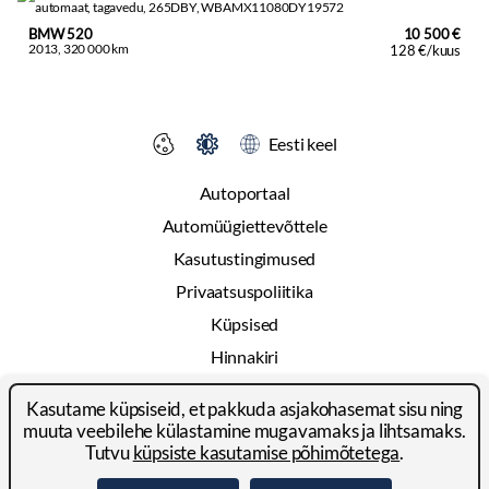
BMW 520
10 500 €
2013, 320 000 km
128 €/kuus
Eesti keel
Autoportaal
Automüügiettevõttele
Kasutustingimused
Privaatsuspoliitika
Küpsised
Hinnakiri
Reklaam
Kasutame küpsiseid, et pakkuda asjakohasemat sisu ning
Kontakt
muuta veebilehe külastamine mugavamaks ja lihtsamaks.
Tutvu
küpsiste kasutamise põhimõtetega
.
© 2024-2026 Autoportal Platforms OÜ