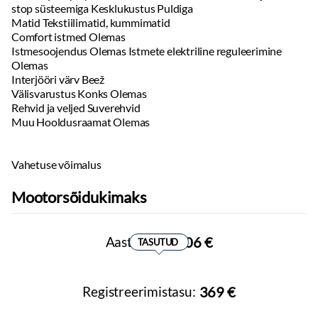
stop süsteemiga Kesklukustus Puldiga
Matid Tekstiilimatid, kummimatid
Comfort istmed Olemas
Istmesoojendus Olemas Istmete elektriline reguleerimine
Olemas
Interjööri värv Beež
Välisvarustus Konks Olemas
Rehvid ja veljed Suverehvid
Muu Hooldusraamat Olemas
Vahetuse võimalus
Mootorsõidukimaks
Aastamaks:
106 €
TASUTUD
Registreerimistasu:
369 €