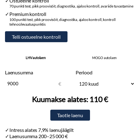
Ostueelne kontroll
70 punkti test, pikk proovisõit, diagnostika, ajaloo kontroll, avariide tuvastamine
Premium kontroll
100 punkti test, pikk proovisõit, diagnostika, ajaloo kontroll, kontroll
tehnoülevaatuspunktis
LHV autolaen
MOGO autolaen
Laenusumma
Periood
€
Kuumakse alates:
110 €
Intress alates 7,9% laenujäägilt
Laenusumma 200–25 000 €