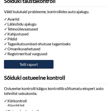
Sõiduki taustakontroll
Väldi kulukaid probleeme, kontrollides auto ajalugu.
Avariid
Läbisõidu ajalugu
Tehnoülevaatused
Kahjustused
Pildid
Tagasikutsumised ohutuse tagamiseks
Omanikuvahetused
Registreeritud vargused
Sõiduki ostueelne kontroll
Ostueelse kontrolli käigus kontrollib sõltumatu ekspert auto
tehnilist seisukorda.
Kiirkontroll
40 punkti test