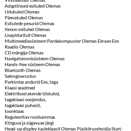
Adaptiivsed esituled Olemas
Udutuled Olemas
Päevatuled Olemas
Esitulede pesurid Olemas
Xenon esituled Olemas
Lisapidurituli Olemas
Multimeediasüsteem Pardakompuuter Olemas Ekraan Ees
Raadio Olemas
CD mängija Olemas
Navigatsioonisüsteem Olemas
Hands-free süsteem Olemas
Bluetooth Olemas
Salongivarustus
Parkimise andurid Ees, taga
Klaasi seadmed
Elektrilised akende tõstukid,
tagaklaasi soojendus,
tagaklaasi puhasti,
toonklaas
Reguleeritav roolisammas
Kõrguse ja sügavuse järgi
Head-up displey tuuleklaasil Olemas Püsikiirusehoidja Start-