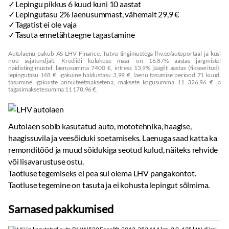
Lepingu pikkus 6 kuud kuni 10 aastat
Lepingutasu 2% laenusummast, vähemalt 29,9 €
Tagatist ei ole vaja
Tasuta ennetähtaegne tagastamine
Autolaenu pakub AS LHV Finance. Tutvu tingimustega lhv.ee/autoportaal ja küsi
nõu asjatundjalt. Krediidi kulukuse määr on 16,87% aastas järgmistel
näidistingimustel: laenusumma 7400 €, intress 13,9% jäägilt aastas (fikseeritud),
lepingutasu 148 €, igakuine haldustasu 3,99 €, laenu tasumise periood 71 kuud,
tasumine igakuiste annuiteetmaksetena, maksete kogusumma 11 326,96 € ja
tagasimaksete summa 11 178,96 €.
Autolaen sobib kasutatud auto, mototehnika, haagise,
haagissuvila ja veesõiduki soetamiseks. Laenuga saad katta ka
remonditööd ja muud sõidukiga seotud kulud, näiteks rehvide
või lisavarustuse ostu.
Taotluse tegemiseks ei pea sul olema LHV pangakontot.
Taotluse tegemine on tasuta ja ei kohusta lepingut sõlmima.
Sarnased pakkumised