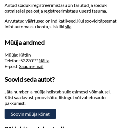
Antud sõiduki registreerimistasu on tasutud ja sõiduki
ostmisel ei pea ostja registreerimistasu uuesti tasuma.
Arvutatud väärtused on indikatiivsed. Kui soovid täpsemat
infot automaksu kohta, siis kliki
siia
.
Müüja andmed
Müüja: Kätlin
Telefon:
53230***
Näita
E-post:
Saada e-mail
Soovid seda autot?
Jäta number ja müüja helistab sulle esimesel võimalusel.
Küsi saadavust, proovisõitu, liisingut või vahetusauto
pakkumist.