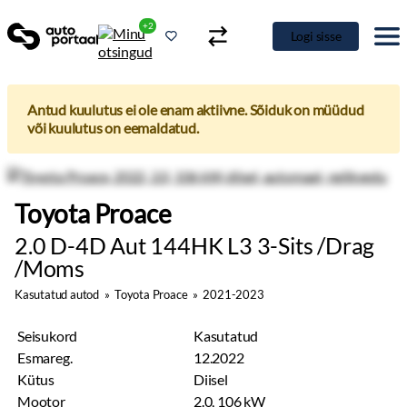
+2
Logi sisse
Antud kuulutus ei ole enam aktiivne. Sõiduk on müüdud
või kuulutus on eemaldatud.
Toyota Proace
2.0 D-4D Aut 144HK L3 3-Sits /Drag
/Moms
Kasutatud autod
»
Toyota Proace
»
2021-2023
Seisukord
Kasutatud
Esmareg.
12.2022
Kütus
Diisel
Mootor
2.0, 106 kW