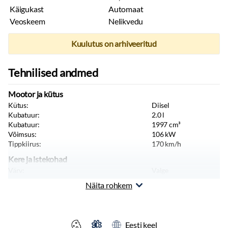
Käigukast
Automaat
Veoskeem
Nelikvedu
Kuulutus on arhiveeritud
Tehnilised andmed
Mootor ja kütus
Kütus:
Diisel
Kubatuur:
2.0
l
Kubatuur:
1997
cm³
Võimsus:
106
kW
Tippkiirus:
170
km/h
Kere ja istekohad
Värv:
Valge
Pikkus:
5309
mm
Näita rohkem
Laius:
1920
mm
Kõrgus:
1940
mm
Sõiduki tüüp:
Sõiduauto
Massid, haagis, teljevahe
Eesti keel