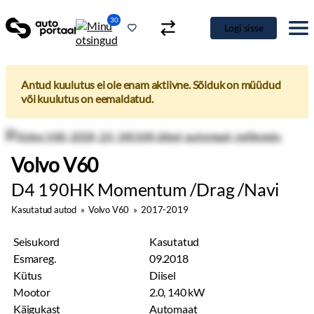
30
Logi sisse
Antud kuulutus ei ole enam aktiivne. Sõiduk on müüdud
või kuulutus on eemaldatud.
Volvo V60
D4 190HK Momentum /Drag /Navi
Kasutatud autod
»
Volvo V60
»
2017-2019
Seisukord
Kasutatud
Esmareg.
09.2018
Kütus
Diisel
Mootor
2.0, 140 kW
Käigukast
Automaat