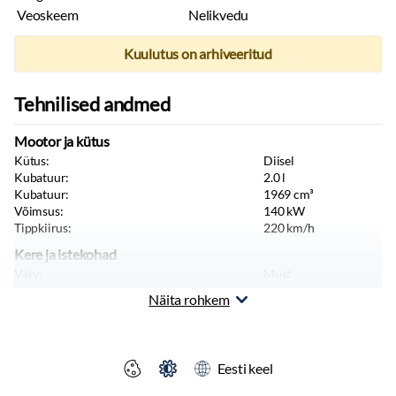
Veoskeem
Nelikvedu
Kuulutus on arhiveeritud
Tehnilised andmed
Mootor ja kütus
Kütus:
Diisel
Kubatuur:
2.0
l
Kubatuur:
1969
cm³
Võimsus:
140
kW
Tippkiirus:
220
km/h
Kere ja istekohad
Värv:
Must
Pikkus:
4761
mm
Näita rohkem
Laius:
1850
mm
Kõrgus:
1421
mm
Sõiduki tüüp:
Sõiduauto
Massid, haagis, teljevahe
Eesti keel
Tühimass:
2260
kg