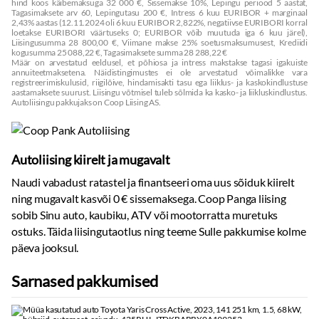
hind koos käibemaksuga 32 000 €, Sissemakse 10%, Lepingu periood 5 aastat,
Tagasimaksete arv 60, Lepingutasu 200 €, Intress 6 kuu EURIBOR + marginaal
2,43% aastas (12.11.2024 oli 6 kuu EURIBOR 2,822%, negatiivse EURIBORI korral
loetakse EURIBORI väärtuseks 0; EURIBOR võib muutuda iga 6 kuu järel),
Liisingusumma 28 800,00 €, Viimane makse 25% soetusmaksumusest, Krediidi
kogusumma 25 088,22 €, Tagasimaksete summa 28 288,22 €
Määr on arvestatud eeldusel, et põhiosa ja intress makstakse tagasi igakuiste
annuiteetmaksetena. Näidistingimustes ei ole arvestatud võimalikke vara
registreerimiskulusid, riigilõive, hindamisakti tasu ega liiklus- ja kaskokindlustuse
aastamaksete suurust. Liisingu võtmisel tuleb sõlmida ka kasko- ja liikluskindlustus.
Autoliisingu pakkujaks on Coop Liising AS.
Autoliising kiirelt ja mugavalt
Naudi vabadust ratastel ja finantseeri oma uus sõiduk kiirelt
ning mugavalt kasvõi 0 € sissemaksega. Coop Panga liising
sobib Sinu auto, kaubiku, ATV või mootorratta muretuks
ostuks. Täida liisingutaotlus ning teeme Sulle pakkumise kolme
päeva jooksul.
Sarnased pakkumised