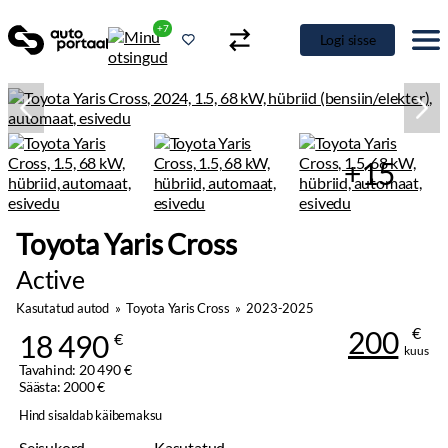
+7
Logi sisse
+15
Toyota Yaris Cross
Active
Kasutatud autod
»
Toyota Yaris Cross
»
2023-2025
€
200
18 490
€
kuus
Tavahind: 20 490 €
Säästa: 2000 €
Hind sisaldab käibemaksu
Seisukord
Kasutatud