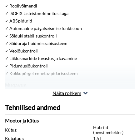
Roolivõimendi
ISOFIX lasteistme kinnitus:
taga
ABS pidurid
Automaatne paigalseismise funktsioon
Sõiduki stabiilsuskontroll
Sõiduraja hoidmise abisüsteem
Veojõukontroll
Liiklusmärkide tuvastus ja kuvamine
Pidurdusjõukontroll
Kokkupõrget ennetav pidurisüsteem
Mugavus
Näita rohkem
12V pistikupesa
Kliimaseade:
kliimaautomaatik
Tehnilised andmed
Välispeeglid:
elektrilised, soojendusega
Püsikiiruse hoidja:
adaptiivne
Mootor ja kütus
Parkimiskaamera
Hübriid
Kütus:
Follow Me Home’i funktsiooniga esituled
(bensiin/elekter)
Kubatuur:
1.5
l
Reguleeritav roolisammas:
sügavus