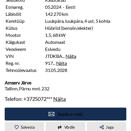
Esmareg.
05.2024 · Eesti
Läbisõit
142 270 km
Keretüüp
Luukpära, luukpära, 4 ust, 5 kohta
Kütus
Hübriid (bensiin/elekter)
Mootor
1.5, 68 kW
Käigukast
Automaat
Veoskeem
Esivedu
VIN
JTDKBA...
Näita
Reg. nr.
917...
Näita
Tehnoülevaatus
31.05.2028
Amserv Järve
Tallinn, Pärnu mnt. 232
Telefon:
+3725072***
Näita
Saada e-mail
Salvesta
Võrdle
Jaga