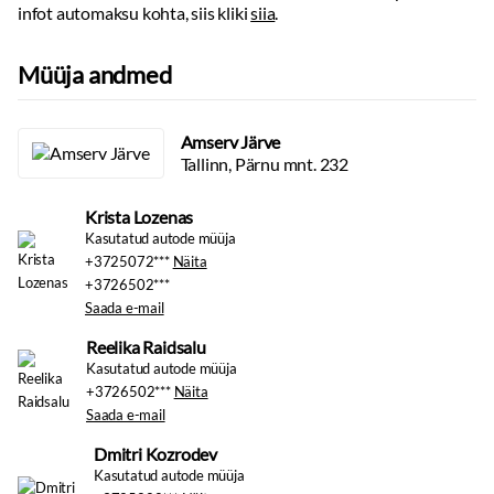
infot automaksu kohta, siis kliki
siia
.
Teljevahe:
2560
mm
Ekraan:
ees, puutetundlik
Sildade arv:
2
Apple CarPlay
Müüja andmed
Android Auto
Käed vabad süsteem
DAB raadio
Amserv Järve
Autokompuuter
Tallinn, Pärnu mnt. 232
Stereo:
originaal, usb pesa, mp3 mängija
Kõlarid
Krista Lozenas
Bluetooth
Kasutatud autode müüja
+3725072***
Näita
Tuled
+3726502***
Saada e-mail
Lähituled:
led
Päevatuled:
led
Reelika Raidsalu
Udutuled
Kasutatud autode müüja
Päevasõidutulede automaatne lülitus
+3726502***
Näita
Saada e-mail
Kaugtulede ümberlülitamise assistent
Tulede korrektor
Dmitri Kozrodev
Kasutatud autode müüja
Rehvid ja veljed