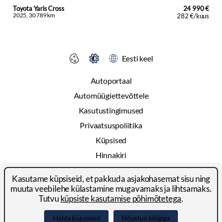
Toyota Yaris Cross
24 990 €
2025, 30 789 km
282 €/kuus
Eesti keel
Autoportaal
Automüügiettevõttele
Kasutustingimused
Privaatsuspoliitika
Küpsised
Hinnakiri
Reklaam
Kasutame küpsiseid, et pakkuda asjakohasemat sisu ning
Kontakt
muuta veebilehe külastamine mugavamaks ja lihtsamaks.
Tutvu
küpsiste kasutamise põhimõtetega
.
© 2024-2026 Autoportal Platforms OÜ
Halda küpsiseid
Nõustun kõigiga