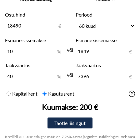
Ostuhind
Periood
€
Esmane sissemakse
Esmane sissemakse
või
%
€
Jääkväärtus
Jääkväärtus
või
%
€
Kapitalirent
Kasutusrent
Kuumakse:
200 €
Krediidi kulukuse esialgne määr on 7,96% aastas järgmistel näidistingimustel: Vara