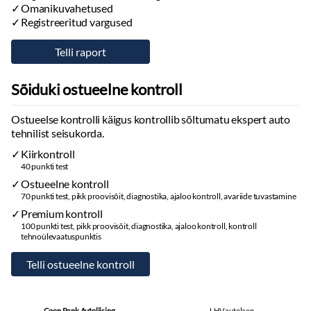
Omanikuvahetused
Registreeritud vargused
Sõiduki ostueelne kontroll
Ostueelse kontrolli käigus kontrollib sõltumatu ekspert auto
tehnilist seisukorda.
Kiirkontroll
40 punkti test
Ostueelne kontroll
70 punkti test, pikk proovisõit, diagnostika, ajaloo kontroll, avariide tuvastamine
Premium kontroll
100 punkti test, pikk proovisõit, diagnostika, ajaloo kontroll, kontroll
tehnoülevaatuspunktis
Coop Pank Autoliising
LHV autolaen