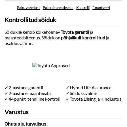
Paku vahetust
Paku sissemakseks
Kontrolli
Finantseeri
Kontrollitud sõiduk
Sõidukile kehtib kõikehõlmav
Toyota garantii
ja
maanteeabiteenus. Sõiduk on
põhjalikult kontrollitud
ja
usaldusväärne.
2-aastane garantii
Hybrid Life Assurance
2-aastane maanteeabi
Sõiduks valmis
44 punkti tehniline kontroll
Toyota Liising ja Kindlustus
Varustus
Ohutus ja turvalisus