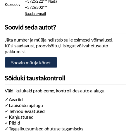
+3725222***
Näita
Rehvirõhu kontrollsüsteem
+3726502***
Valuveljed:
Saada e-mail
16"
Muu
Soovid seda autot?
Pagasikate
Jäta number ja müüja helistab sulle esimesel võimalusel.
Küsi saadavust, proovisõitu, liisingut või vahetusauto
pakkumist.
Sõiduki taustakontroll
Väldi kulukaid probleeme, kontrollides auto ajalugu.
Avariid
Läbisõidu ajalugu
Tehnoülevaatused
Kahjustused
Pildid
Tagasikutsumised ohutuse tagamiseks