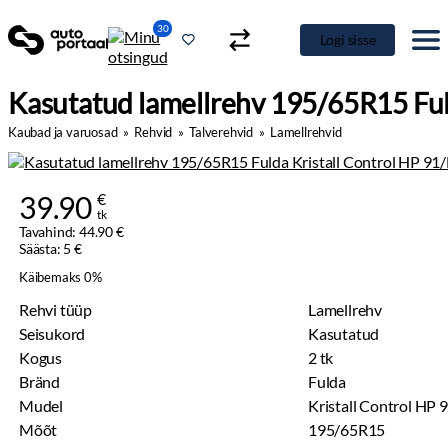
30
Logi sisse
Kasutatud lamellrehv 195/65R15 Ful
Kaubad ja varuosad
»
Rehvid
»
Talverehvid
»
Lamellrehvid
39.90
€
tk
Tavahind: 44.90 €
Säästa: 5 €
Käibemaks 0%
Rehvi tüüp
Lamellrehv
Seisukord
Kasutatud
Kogus
2 tk
Bränd
Fulda
Mudel
Kristall Control HP 
Mõõt
195/65R15