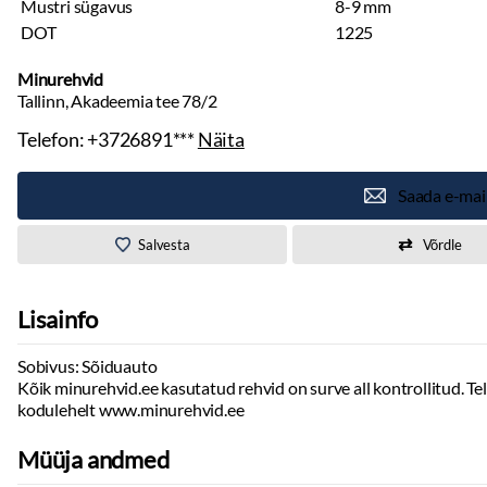
Mustri sügavus
8-9 mm
DOT
1225
Minurehvid
Tallinn, Akadeemia tee 78/2
Telefon:
+3726891***
Näita
Saada e-mai
Salvesta
Võrdle
Lisainfo
Sobivus: Sõiduauto
Kõik minurehvid.ee kasutatud rehvid on surve all kontrollitud. Tell
kodulehelt www.minurehvid.ee
Müüja andmed