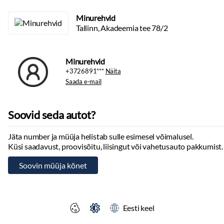
Minurehvid
Tallinn, Akadeemia tee 78/2
Minurehvid
+3726891***
Näita
Saada e-mail
Soovid seda autot?
Jäta number ja müüja helistab sulle esimesel võimalusel.
Küsi saadavust, proovisõitu, liisingut või vahetusauto pakkumist.
Eesti keel