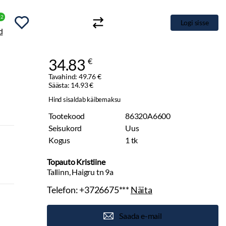
+2
Logi sisse
34.83
€
Tavahind: 49.76 €
Säästa: 14.93 €
Hind sisaldab käibemaksu
Tootekood
86320A6600
Seisukord
Uus
Kogus
1 tk
Topauto Kristiine
Tallinn, Haigru tn 9a
Telefon:
+3726675***
Näita
Saada e-mail