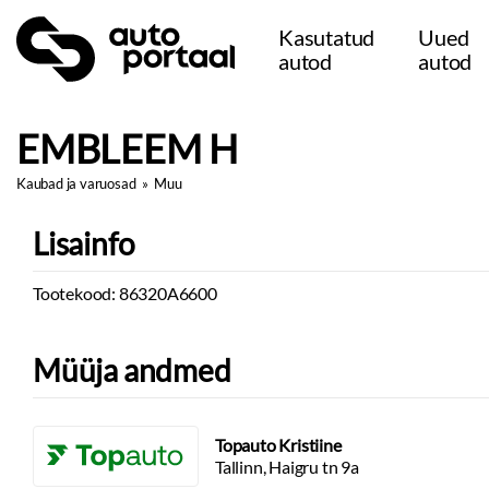
Kasutatud
Uued
autod
autod
EMBLEEM H
Kaubad ja varuosad
»
Muu
Lisainfo
Tootekood: 86320A6600
Müüja andmed
Topauto Kristiine
Tallinn, Haigru tn 9a