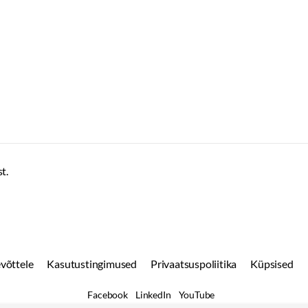
t.
võttele
Kasutustingimused
Privaatsuspoliitika
Küpsised
Facebook
LinkedIn
YouTube