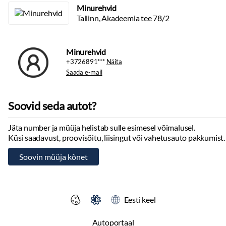
Minurehvid
Tallinn, Akadeemia tee 78/2
Minurehvid
+3726891***
Näita
Saada e-mail
Soovid seda autot?
Jäta number ja müüja helistab sulle esimesel võimalusel.
Küsi saadavust, proovisõitu, liisingut või vahetusauto pakkumist.
Eesti keel
Autoportaal