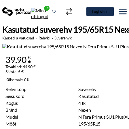
+2
Logi sisse
Kasutatud suverehv 195/65R15 Nexe
Kaubad ja varuosad
»
Rehvid
»
Suverehvid
39.90
€
tk
Tavahind: 44.90 €
Säästa: 5 €
Käibemaks 0%
Rehvi tüüp
Suverehv
Seisukord
Kasutatud
Kogus
4 tk
Bränd
Nexen
Mudel
N Fera Primus SU1 Plus X
Mõõt
195/65R15