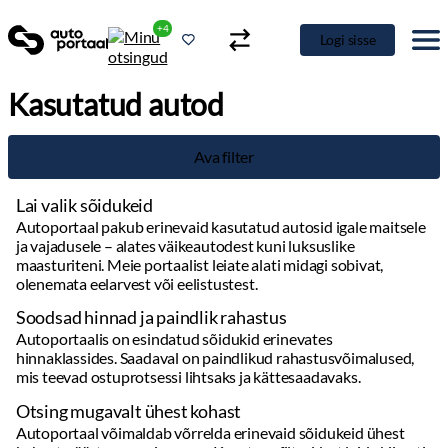
+4
Logi sisse
Kasutatud autod
Ava filter
Lai valik sõidukeid
Autoportaal pakub erinevaid kasutatud autosid igale maitsele
ja vajadusele – alates väikeautodest kuni luksuslike
maasturiteni. Meie portaalist leiate alati midagi sobivat,
olenemata eelarvest või eelistustest.
Soodsad hinnad ja paindlik rahastus
Autoportaalis on esindatud sõidukid erinevates
hinnaklassides. Saadaval on paindlikud rahastusvõimalused,
mis teevad ostuprotsessi lihtsaks ja kättesaadavaks.
Otsing mugavalt ühest kohast
Autoportaal võimaldab võrrelda erinevaid sõidukeid ühest
kohast, säästes aega ja vaeva. Kasutage filtreid, et leida kiiresti
täpselt see, mida otsite.
Detailne info ja kvaliteetsed pildid
Täpsed andmed sõidukite kohta: läbisõit, hooldusajalugu,
varustus ja muud olulised detailid. Kvaliteetsed fotod annavad
hea ülevaate auto seisukorrast.