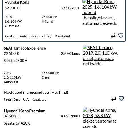
Hyundai Kona
32 900 €
393 €/kuus
2025
25 000 km
1.6, 104 kW
Hübriid
Automaat
Keskladu
Auto Bassadone Laagri
Kasutatud
SEAT Tarraco Excellence
22 500 €
250 €/kuus
Säästa 2500 €
2019
155 000 km
2.0, 110 kW
Diisel
Automaat
Hooldatud margiesinduses. Hea hind!
Peetri, Eesti
R. A.
Kasutatud
Hyundai Kona Premium
36 900 €
416 €/kuus
Säästa 17 420 €