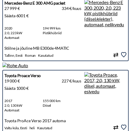
Mercedes-Benz E 300 AMG packet
27 999 €
334 €/kuus
Säästa 6001 €
2020
194 999 km
2.0, 223 kW
Pistikhübriid
Automaat
Stiilne ja jõuline MB E300de 4MATIC
Tallinn, Eesti
Roman
Kasutatud
Toyota Proace Verso
19 000 €
227 €/kuus
Säästa 1000 €
2017
155 000 km
2.0, 130 kW
Diisel
Automaat
Toyota ProAce Verso 2017 automa
Valtu küla, Eesti
heli
Kasutatud