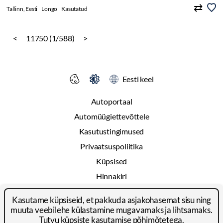
Tallinn, Eesti
Longo
Kasutatud
<
11750 (1/588)
>
Eesti keel
Autoportaal
Automüügiettevõttele
Kasutustingimused
Privaatsuspoliitika
Küpsised
Hinnakiri
Reklaam
Kasutame küpsiseid, et pakkuda asjakohasemat sisu ning
Kontakt
muuta veebilehe külastamine mugavamaks ja lihtsamaks.
Tutvu
küpsiste kasutamise põhimõtetega
.