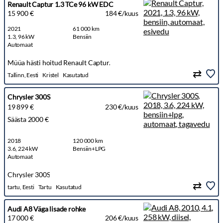
Renault Captur 1.3 TCe 96 kW EDC
15 900 €
184 €/kuus
2021
61 000 km
1.3, 96 kW
Bensiin
Automaat
Müüa hästi hoitud Renault Captur.
Tallinn, Eesti
Kristel
Kasutatud
Chrysler 300S
19 899 €
230 €/kuus
Säästa 2000 €
2018
120 000 km
3.6, 224 kW
Bensiin+LPG
Automaat
Chrysler 300S
tartu, Eesti
Tartu
Kasutatud
Audi A8 Väga lisade rohke
17 000 €
206 €/kuus