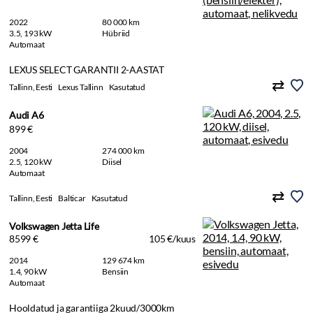
2022
80 000 km
3.5, 193 kW
Hübriid
Automaat
LEXUS SELECT GARANTII 2-AASTAT
Tallinn, Eesti
Lexus Tallinn
Kasutatud
Audi A6
899 €
2004
274 000 km
2.5, 120 kW
Diisel
Automaat
Tallinn, Eesti
Balticar
Kasutatud
Volkswagen Jetta Life
8599 €
105 €/kuus
2014
129 674 km
1.4, 90 kW
Bensiin
Automaat
Hooldatud ja garantiiga 2kuud/3000km