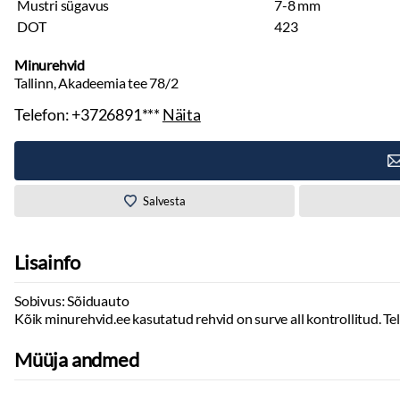
Mustri sügavus
7-8 mm
DOT
423
Minurehvid
Tallinn, Akadeemia tee 78/2
Telefon:
+3726891***
Näita
Salvesta
Lisainfo
Sobivus: Sõiduauto
Kõik minurehvid.ee kasutatud rehvid on surve all kontrollitud. Te
Müüja andmed