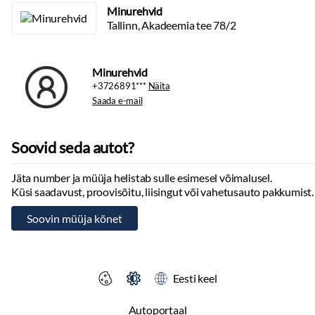
Minurehvid
Tallinn, Akadeemia tee 78/2
Minurehvid
+3726891***
Näita
Saada e-mail
Soovid seda autot?
Jäta number ja müüja helistab sulle esimesel võimalusel.
Küsi saadavust, proovisõitu, liisingut või vahetusauto pakkumist.
Eesti keel
Autoportaal