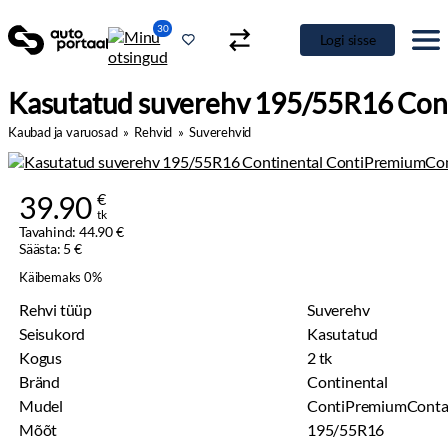
30
Logi sisse
Kasutatud suverehv 195/55R16 Con
Kaubad ja varuosad
»
Rehvid
»
Suverehvid
39.90
€
tk
Tavahind: 44.90 €
Säästa: 5 €
Käibemaks 0%
Rehvi tüüp
Suverehv
Seisukord
Kasutatud
Kogus
2 tk
Bränd
Continental
Mudel
ContiPremiumContac
Mõõt
195/55R16