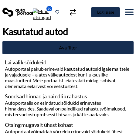
30
Logi sisse
Kasutatud autod
Ava filter
Lai valik sõidukeid
Autoportaal pakub erinevaid kasutatud autosid igale maitsele
ja vajadusele – alates väikeautodest kuni luksuslike
maasturiteni. Meie portaalist leiate alati midagi sobivat,
olenemata eelarvest või eelistustest.
Soodsad hinnad ja paindlik rahastus
Autoportaalis on esindatud sõidukid erinevates
hinnaklassides. Saadaval on paindlikud rahastusvõimalused,
mis teevad ostuprotsessi lihtsaks ja kättesaadavaks.
Otsing mugavalt ühest kohast
Autoportaal võimaldab võrrelda erinevaid sõidukeid ühest
kohast, säästes aega ja vaeva. Kasutage filtreid, et leida kiiresti
täpselt see, mida otsite.
Detailne info ja kvaliteetsed pildid
Täpsed andmed sõidukite kohta: läbisõit, hooldusajalugu,
varustus ja muud olulised detailid. Kvaliteetsed fotod annavad
hea ülevaate auto seisukorrast.