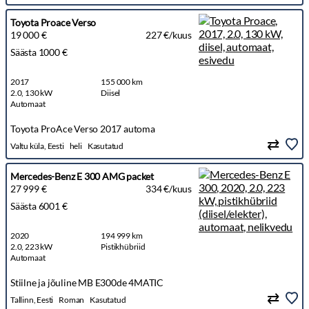
Toyota Proace Verso
19 000 €
227 €/kuus
Säästa 1000 €
2017
155 000 km
2.0, 130 kW
Diisel
Automaat
Toyota ProAce Verso 2017 automa
Valtu küla, Eesti
heli
Kasutatud
Mercedes-Benz E 300 AMG packet
27 999 €
334 €/kuus
Säästa 6001 €
2020
194 999 km
2.0, 223 kW
Pistikhübriid
Automaat
Stiilne ja jõuline MB E300de 4MATIC
Tallinn, Eesti
Roman
Kasutatud