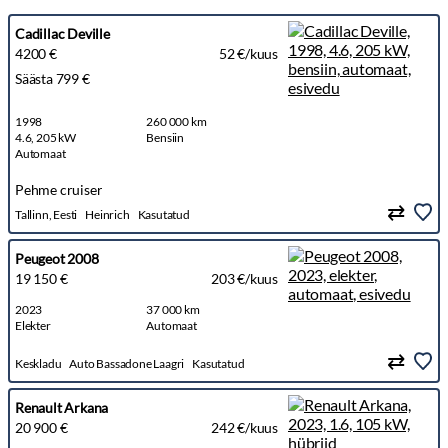
Cadillac Deville
4200 €
52 €/kuus
Säästa 799 €
1998
260 000 km
4.6, 205 kW
Bensiin
Automaat
Pehme cruiser
Tallinn, Eesti
Heinrich
Kasutatud
Peugeot 2008
19 150 €
203 €/kuus
2023
37 000 km
Elekter
Automaat
Keskladu
Auto Bassadone Laagri
Kasutatud
Renault Arkana
20 900 €
242 €/kuus