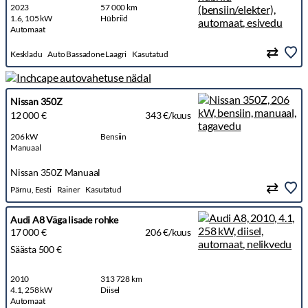
2023
57 000 km
1.6, 105 kW
Hübriid
Automaat
Keskladu
Auto Bassadone Laagri
Kasutatud
Nissan 350Z
12 000 €
343 €/kuus
206 kW
Bensiin
Manuaal
Nissan 350Z Manuaal
Pärnu, Eesti
Rainer
Kasutatud
Audi A8 Väga lisade rohke
17 000 €
206 €/kuus
Säästa 500 €
2010
313 728 km
4.1, 258 kW
Diisel
Automaat