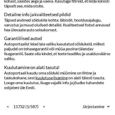
Garantiilised autod
Autoportaalist leiad laia valiku kasutatud sõidukeid, millest
paljudel on tehasegarantii või müüa poolne täiendav
lisagarantii. Saate olla kindel, et teete teadliku ja usaldusväärse
valiku.
Kuulutamine on alati tasuta!
Autoportaali kaudu oma sõiduki müümine on lihtne ja
taskukohane, sest
kuulutuse lisamine
on alati täiesti tasuta.
Looge oma kuulutus, lisage vajalik info ja jõudke tuhandete
ostjateni üle Eesti.
<
11732 (1/587)
>