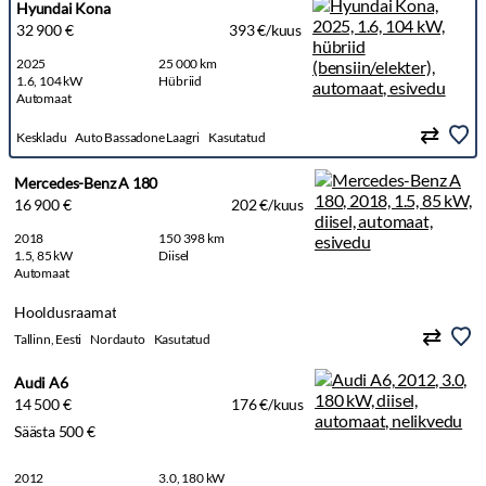
Hyundai Kona
32 900 €
393 €/kuus
2025
25 000 km
1.6, 104 kW
Hübriid
Automaat
Keskladu
Auto Bassadone Laagri
Kasutatud
Mercedes-Benz A 180
16 900 €
202 €/kuus
2018
150 398 km
1.5, 85 kW
Diisel
Automaat
Hooldusraamat
Tallinn, Eesti
Nordauto
Kasutatud
Audi A6
14 500 €
176 €/kuus
Säästa 500 €
2012
3.0, 180 kW