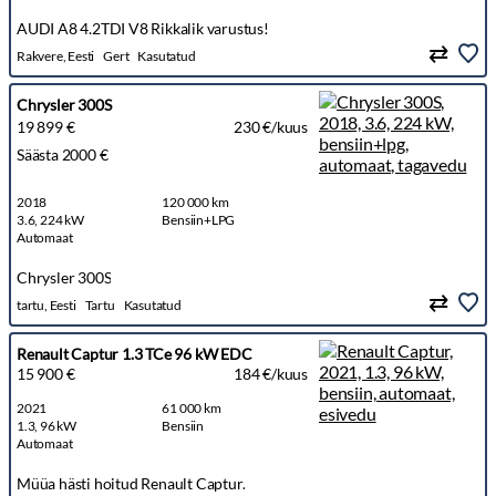
AUDI A8 4.2TDI V8 Rikkalik varustus!
Rakvere, Eesti
Gert
Kasutatud
Chrysler 300S
19 899 €
230 €/kuus
Säästa 2000 €
2018
120 000 km
3.6, 224 kW
Bensiin+LPG
Automaat
Chrysler 300S
tartu, Eesti
Tartu
Kasutatud
Renault Captur 1.3 TCe 96 kW EDC
15 900 €
184 €/kuus
2021
61 000 km
1.3, 96 kW
Bensiin
Automaat
Müüa hästi hoitud Renault Captur.