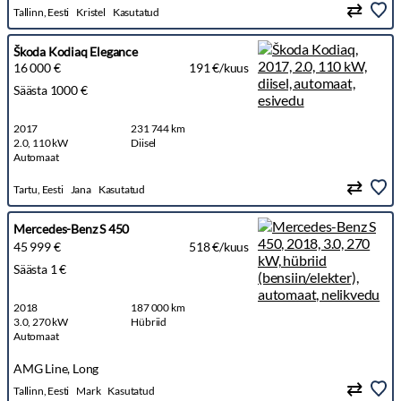
Tallinn, Eesti
Kristel
Kasutatud
Škoda Kodiaq Elegance
16 000 €
191 €/kuus
Säästa 1000 €
2017
231 744 km
2.0, 110 kW
Diisel
Automaat
Tartu, Eesti
Jana
Kasutatud
Mercedes-Benz S 450
45 999 €
518 €/kuus
Säästa 1 €
2018
187 000 km
3.0, 270 kW
Hübriid
Automaat
AMG Line, Long
Tallinn, Eesti
Mark
Kasutatud