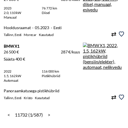
2023
76 772 km
2.0, 110 kW
Diisel
Manuaal
Hooldusraamat · 05.2023 · Eesti
Tallinn, Eesti
Morecar
Kasutatud
BMW X1
26 500 €
287 €/kuus
Säästa 400 €
2022
116 000 km
1.5, 162 kW
Pistikhübriid
Automaat
Panoraamkatusega pistikhübriid
Tallinn, Eesti
Kristo
Kasutatud
<
11732 (1/587)
>