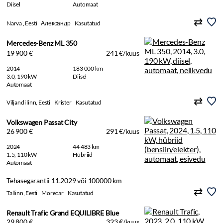
Diisel
Automaat
Narva , Eesti
Александр
Kasutatud
Mercedes-Benz ML 350
19 900 €
241 €/kuus
2014
183 000 km
3.0, 190 kW
Diisel
Automaat
Viljandi linn, Eesti
Krister
Kasutatud
Volkswagen Passat City
26 900 €
291 €/kuus
2024
44 483 km
1.5, 110 kW
Hübriid
Automaat
Tehasegarantii 11.2029 või 100000 km
Tallinn, Eesti
Morecar
Kasutatud
Renault Trafic Grand EQUILIBRE Blue
29 800 €
323 €/kuus