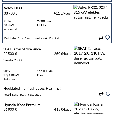
Volvo EX30
38 750 €
411 €/kuus
2024
27 000 km
315 kW
Elekter
Automaat
Keskladu
Auto Bassadone Laagri
Kasutatud
SEAT Tarraco Excellence
22 500 €
250 €/kuus
Säästa 2500 €
2019
155 000 km
2.0, 110 kW
Diisel
Automaat
Hooldatud margiesinduses. Hea hind!
Peetri, Eesti
R. A.
Kasutatud
Hyundai Kona Premium
36 900 €
415 €/kuus