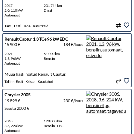
2017
231 744 km
2.0, 110 kW
Diisel
Automaat
Tartu, Eesti
Jana
Kasutatud
Renault Captur 1.3 TCe 96 kW EDC
15 900 €
184 €/kuus
2021
61 000 km
1.3, 96 kW
Bensiin
Automaat
Müüa hästi hoitud Renault Captur.
Tallinn, Eesti
Kristel
Kasutatud
Chrysler 300S
19 899 €
230 €/kuus
Säästa 2000 €
2018
120 000 km
3.6, 224 kW
Bensiin+LPG
Automaat