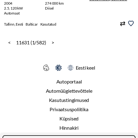
2004
274 000 km
2.5, 120 kW
Diisel
Automaat
Tallinn, Eesti
Balticar
Kasutatud
<
11631 (1/582)
>
Eesti keel
Autoportaal
Automüügiettevõttele
Kasutustingimused
Privaatsuspoliitika
Küpsised
Hinnakiri
Reklaam