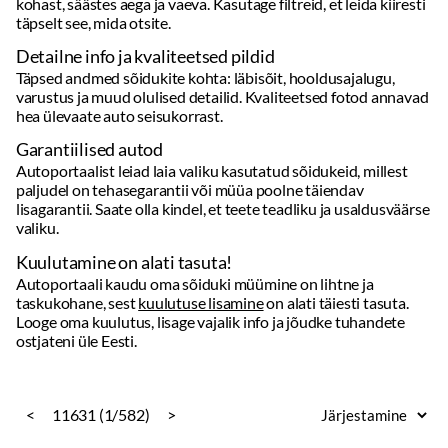
Garantiilised autod
Autoportaalist leiad laia valiku kasutatud sõidukeid, millest
paljudel on tehasegarantii või müüa poolne täiendav
lisagarantii. Saate olla kindel, et teete teadliku ja usaldusväärse
valiku.
Kuulutamine on alati tasuta!
Autoportaali kaudu oma sõiduki müümine on lihtne ja
taskukohane, sest
kuulutuse lisamine
on alati täiesti tasuta.
Looge oma kuulutus, lisage vajalik info ja jõudke tuhandete
ostjateni üle Eesti.
<
11631 (1/582)
>