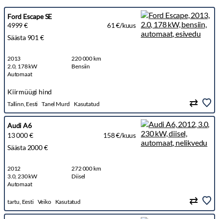
Ford Escape SE
4999 €
61 €/kuus
Säästa 901 €
2013
220 000 km
2.0, 178 kW
Bensiin
Automaat
Kiirmüügi hind
Tallinn, Eesti
Tanel Murd
Kasutatud
Audi A6
13 000 €
158 €/kuus
Säästa 2000 €
2012
272 000 km
3.0, 230 kW
Diisel
Automaat
tartu, Eesti
Veiko
Kasutatud