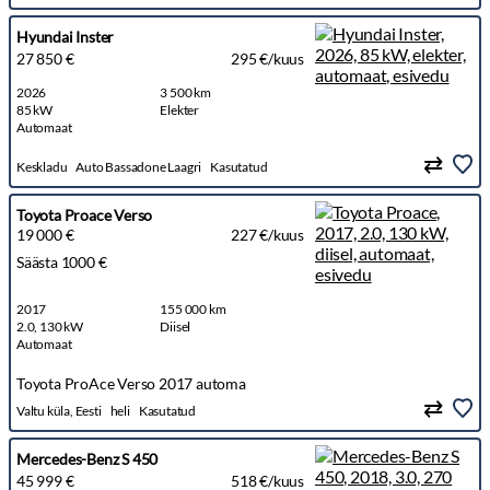
Hyundai Inster
27 850 €
295 €/kuus
2026
3 500 km
85 kW
Elekter
Automaat
Keskladu
Auto Bassadone Laagri
Kasutatud
Toyota Proace Verso
19 000 €
227 €/kuus
Säästa 1000 €
2017
155 000 km
2.0, 130 kW
Diisel
Automaat
Toyota ProAce Verso 2017 automa
Valtu küla, Eesti
heli
Kasutatud
Mercedes-Benz S 450
45 999 €
518 €/kuus