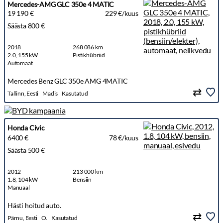
Mercedes-AMG GLC 350e 4 MATIC
19 190 €
229 €/kuus
Säästa 800 €
2018
268 086 km
2.0, 155 kW
Pistikhübriid
Automaat
Mercedes Benz GLC 350e AMG 4MATIC
Tallinn, Eesti
Madis
Kasutatud
Honda Civic
6400 €
78 €/kuus
Säästa 500 €
2012
213 000 km
1.8, 104 kW
Bensiin
Manuaal
Hästi hoitud auto.
Pärnu, Eesti
O.
Kasutatud