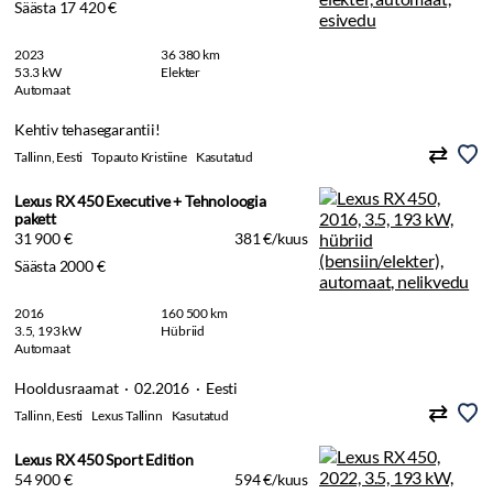
Säästa 17 420 €
2023
36 380 km
53.3 kW
Elekter
Automaat
Kehtiv tehasegarantii!
Tallinn, Eesti
Topauto Kristiine
Kasutatud
Lexus RX 450 Executive + Tehnoloogia
pakett
31 900 €
381 €/kuus
Säästa 2000 €
2016
160 500 km
3.5, 193 kW
Hübriid
Automaat
Hooldusraamat · 02.2016 · Eesti
Tallinn, Eesti
Lexus Tallinn
Kasutatud
Lexus RX 450 Sport Edition
54 900 €
594 €/kuus