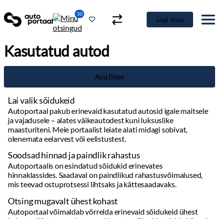
30
Logi sisse
Kasutatud autod
Ava filter
Lai valik sõidukeid
Autoportaal pakub erinevaid kasutatud autosid igale maitsele
ja vajadusele – alates väikeautodest kuni luksuslike
maasturiteni. Meie portaalist leiate alati midagi sobivat,
olenemata eelarvest või eelistustest.
Soodsad hinnad ja paindlik rahastus
Autoportaalis on esindatud sõidukid erinevates
hinnaklassides. Saadaval on paindlikud rahastusvõimalused,
mis teevad ostuprotsessi lihtsaks ja kättesaadavaks.
Otsing mugavalt ühest kohast
Autoportaal võimaldab võrrelda erinevaid sõidukeid ühest
kohast, säästes aega ja vaeva. Kasutage filtreid, et leida kiiresti
täpselt see, mida otsite.
Detailne info ja kvaliteetsed pildid
Täpsed andmed sõidukite kohta: läbisõit, hooldusajalugu,
varustus ja muud olulised detailid. Kvaliteetsed fotod annavad
hea ülevaate auto seisukorrast.