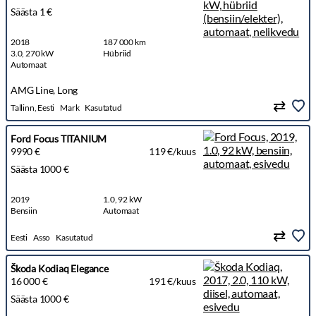
Säästa 1 €
2018
187 000 km
3.0, 270 kW
Hübriid
Automaat
AMG Line, Long
Tallinn, Eesti
Mark
Kasutatud
Ford Focus TITANIUM
9990 €
119 €/kuus
Säästa 1000 €
2019
1.0, 92 kW
Bensiin
Automaat
Eesti
Asso
Kasutatud
Škoda Kodiaq Elegance
16 000 €
191 €/kuus
Säästa 1000 €