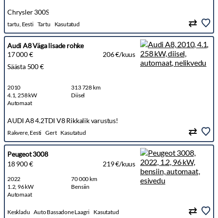
Chrysler 300S
tartu, Eesti
Tartu
Kasutatud
Audi A8 Väga lisade rohke
17 000 €
206 €/kuus
Säästa 500 €
2010
313 728 km
4.1, 258 kW
Diisel
Automaat
AUDI A8 4.2TDI V8 Rikkalik varustus!
Rakvere, Eesti
Gert
Kasutatud
Peugeot 3008
18 900 €
219 €/kuus
2022
70 000 km
1.2, 96 kW
Bensiin
Automaat
Keskladu
Auto Bassadone Laagri
Kasutatud