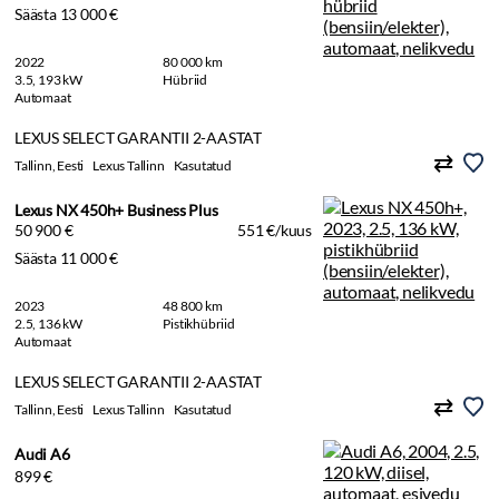
Säästa 13 000 €
2022
80 000 km
3.5, 193 kW
Hübriid
Automaat
LEXUS SELECT GARANTII 2-AASTAT
Tallinn, Eesti
Lexus Tallinn
Kasutatud
Lexus NX 450h+ Business Plus
50 900 €
551 €/kuus
Säästa 11 000 €
2023
48 800 km
2.5, 136 kW
Pistikhübriid
Automaat
LEXUS SELECT GARANTII 2-AASTAT
Tallinn, Eesti
Lexus Tallinn
Kasutatud
Audi A6
899 €