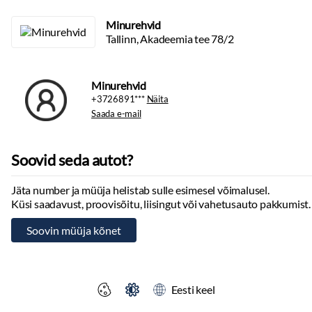
Minurehvid
Tallinn, Akadeemia tee 78/2
Minurehvid
+3726891***
Näita
Saada e-mail
Soovid seda autot?
Jäta number ja müüja helistab sulle esimesel võimalusel.
Küsi saadavust, proovisõitu, liisingut või vahetusauto pakkumist.
Eesti keel