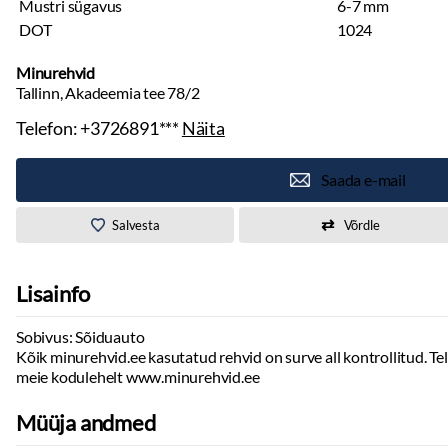
Mustri sügavus
6-7 mm
DOT
1024
Minurehvid
Tallinn, Akadeemia tee 78/2
Telefon:
+3726891***
Näita
Saada e-mail
Salvesta
Võrdle
Lisainfo
Sobivus: Sõiduauto
Kõik minurehvid.ee kasutatud rehvid on surve all kontrollitud. Tell
meie kodulehelt www.minurehvid.ee
Müüja andmed