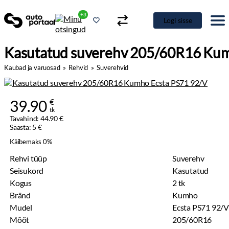
+3
Logi sisse
Kasutatud suverehv 205/60R16 Kum
Kaubad ja varuosad
»
Rehvid
»
Suverehvid
39.90
€
tk
Tavahind: 44.90 €
Säästa: 5 €
Käibemaks 0%
Rehvi tüüp
Suverehv
Seisukord
Kasutatud
Kogus
2 tk
Bränd
Kumho
Mudel
Ecsta PS71 92/V
Mõõt
205/60R16