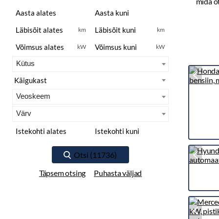
km
km
kW
kW
Täpsem otsing
Puhasta väljad