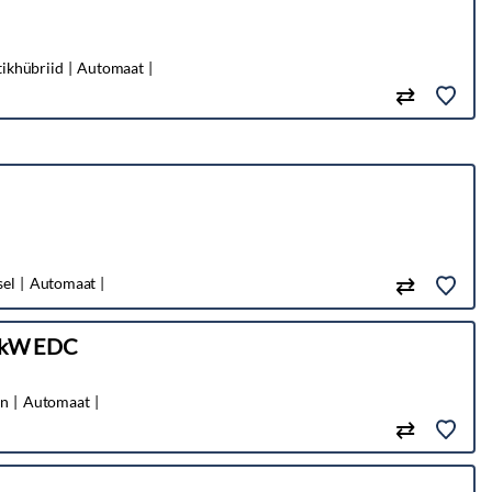
tikhübriid
Automaat
sel
Automaat
6 kW EDC
in
Automaat