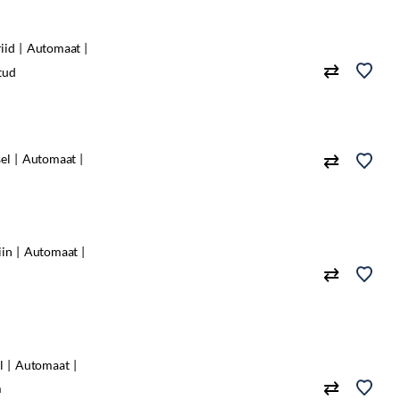
iid
Automaat
tud
sel
Automaat
iin
Automaat
l
Automaat
m