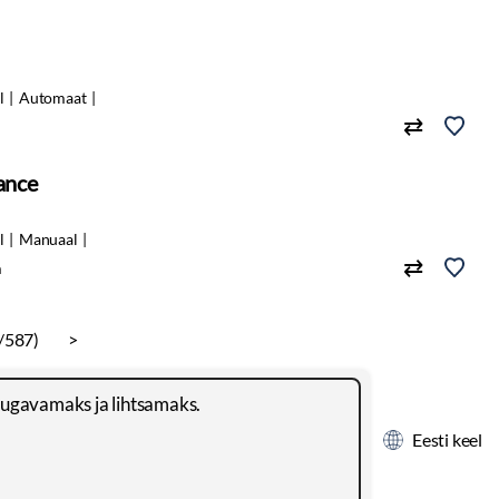
l
Automaat
ance
l
Manuaal
m
/587)
>
mugavamaks ja lihtsamaks.
Hinnakiri
Reklaam
Kontakt
Eesti keel