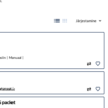
siin
Manuaal
utomaat
Kasutatud
 packet