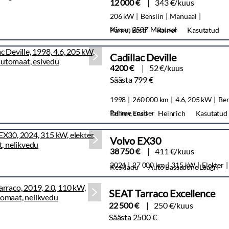
12 000 €
343 €/kuus
206 kW
Bensiin
Manuaal
Nissan 350Z Manuaal
Pärnu, Eesti
Rainer
Kasutatud
Cadillac Deville
4200 €
52 €/kuus
Säästa 799 €
1998
260 000 km
4.6, 205 kW
Ben
Pehme cruiser
Tallinn, Eesti
Heinrich
Kasutatud
Volvo EX30
38 750 €
411 €/kuus
2024
27 000 km
315 kW
Elekter
Keskladu
Auto Bassadone Laagri
SEAT Tarraco Excellence
22 500 €
250 €/kuus
Säästa 2500 €