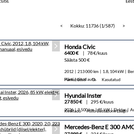
<
Kokku:
11736 (1/587)
>
Honda Civic
6400 €
78 €/kuus
Säästa 500 €
2012
213 000 km
1.8, 104 kW
Ben
Hästi hoitud auto.
Pärnu, Eesti
O.
Kasutatud
Hyundai Inster
27 850 €
295 €/kuus
2026
3 500 km
85 kW
Elekter
A
Keskladu
Auto Bassadone Laagri
Mercedes-Benz E 300 AMG
27 999 €
334 €/kuus