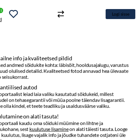
+1
Logi sisse
oldusajalugu, varustus
d annavad hea ülevaate
dukeid, millest
iendav lisagarantii.
väärse valiku.
lihtne ja
i täiesti tasuta. Looge
handete ostjateni üle