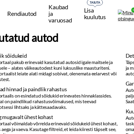
TASUTA
Kaubad
Lisa
Rendiautod
ja
kuulutus
varuosad
utatud autod
Detailne info ja kvaliteetsed pildid
d kasutatud autosid igale maitsele ja
Täpsed andmed sõidukite kohta: läbisõit, ho
todest kuni luksuslike maasturiteni.
ja muud olulised detailid. Kvaliteetsed foto
 midagi sobivat, olenemata eelarvest või
auto seisukorrast.
Garantiilised autod
lik rahastus
Autoportaalist leiad laia valiku kasutatud sõi
 sõidukid erinevates hinnaklassides.
paljudel on tehasegarantii või müüa poolne tä
astusvõimalused, mis teevad
Saate olla kindel, et teete teadliku ja usaldus
ättesaadavaks.
Kuulutamine on alati tasuta!
kohast
Autoportaali kaudu oma sõiduki müümine on 
elda erinevaid sõidukeid ühest kohast,
taskukohane, sest
kuulutuse lisamine
on alat
e filtreid, et leida kiiresti täpselt see,
oma kuulutus, lisage vajalik info ja jõudke tu
Eesti.