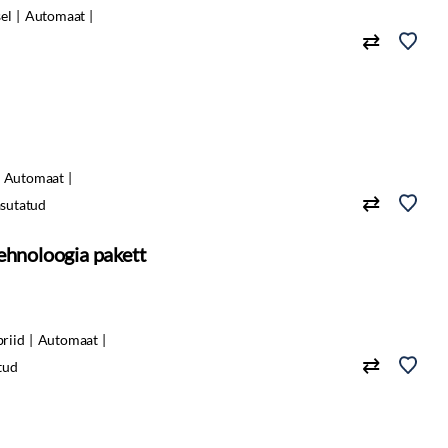
sel
Automaat
Automaat
sutatud
ehnoloogia pakett
riid
Automaat
tud