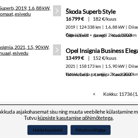
Škoda Superb Style
16 799 €
182 €/kuus
2019
124 338 km
1.6, 88 kW
Diise
Õige läbisõit + garantii 2kuud/3000km
Tallinn, Eesti
Longo
Kasutatud
Opel Insignia Business Eleg
13 499 €
152 €/kuus
2021
158 173 km
1.5, 90 kW
Diise
Hooldatud ja garantiiga 2kuud/3000k
Tallinn, Eesti
Longo
Kasutatud
<
Kokku:
11736 (1
akkuda asjakohasemat sisu ning muuta veebilehe külastamine 
Tutvu
küpsiste kasutamise põhimõtetega
.
võttele
Kasutustingimused
Privaatsuspoliitika
Küpsised
Halda küpsiseid
Nõustun kõigiga
Facebook
LinkedIn
YouTube