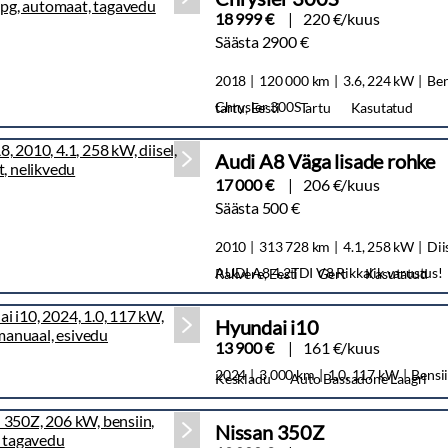
18 999 €
220 €/kuus
Säästa 2900 €
2018
120 000 km
3.6, 224 kW
Be
Chrysler 300S
tartu, Eesti
Tartu
Kasutatud
Audi A8 Väga lisade rohke
17 000 €
206 €/kuus
Säästa 500 €
2010
313 728 km
4.1, 258 kW
Dii
AUDI A8 4.2TDI V8 Rikkalik varustus!
Rakvere, Eesti
Gert
Kasutatud
Hyundai i10
13 900 €
161 €/kuus
2024
3 000 km
1.0, 117 kW
Bensi
Keskladu
Auto Bassadone Laagri
Nissan 350Z