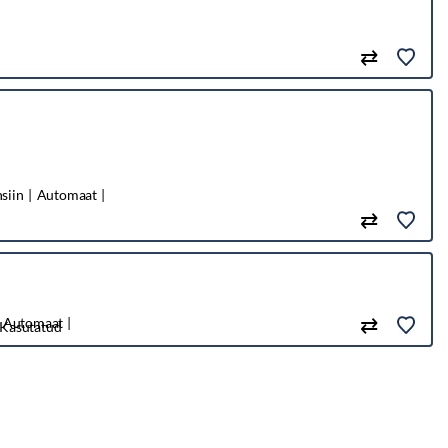
siin
Automaat
Automaat
Kasutatud