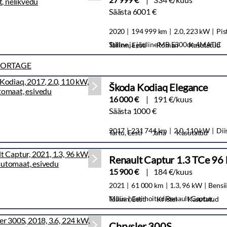
Säästa 6001 €
2020
194 999 km
2.0, 223 kW
Pis
Stiilne ja jõuline MB E300de 4MATIC
Tallinn, Eesti
Roman
Kasutatud
Škoda Kodiaq Elegance
16 000 €
191 €/kuus
Säästa 1000 €
2017
231 744 km
2.0, 110 kW
Dii
Tartu, Eesti
Jana
Kasutatud
Renault Captur 1.3 TCe 9
15 900 €
184 €/kuus
2021
61 000 km
1.3, 96 kW
Bensi
Müüa hästi hoitud Renault Captur.
Tallinn, Eesti
Kristel
Kasutatud
Chrysler 300S