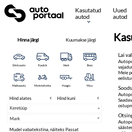
Kasutatud
Uued
autod
autod
Kas
Hinna järgi
Kuumakse järgi
Lai valik sõidukeid
Autoportaal pakub erinevai
vajadusele – alates väikeau
Meie portaalist leiate alati
eelistustest.
Sõiduauto
Kaubik
Veok
Buss
Soodsad hinnad ja paind
Autoportaalis on esindatud
Saadaval on paindlikud rah
ostuprotsessi lihtsaks ja k
Matkaauto
Mototehnika
Haagis
Muu
Otsing mugavalt ühest 
Autoportaal võimaldab võrr
€
€
säästes aega ja vaeva. Kasutag
mida otsite.
Mark