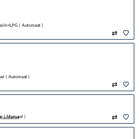
nsiin+LPG
Automaat
sel
Automaat
in
Manuaal
Kasutatud