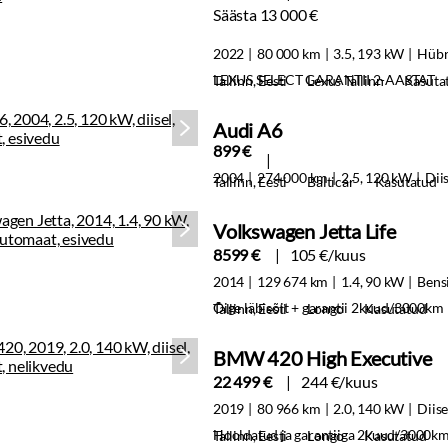
Säästa 13 000 €
2022
80 000 km
3.5, 193 kW
Hübr
LEXUS SELECT GARANTII 2-AASTAT
Tallinn, Eesti
Lexus Tallinn
Kasuta
Audi A6
899 €
2004
274 000 km
2.5, 120 kW
Dii
Tallinn, Eesti
Balticar
Kasutatud
Volkswagen Jetta Life
8599 €
105 €/kuus
2014
129 674 km
1.4, 90 kW
Bens
Õige läbisõit + garantii 2kuud/3000km
Tallinn, Eesti
Longo
Kasutatud
BMW 420 High Executive
22 499 €
244 €/kuus
2019
80 966 km
2.0, 140 kW
Diise
Hooldatud ja garantiiga 2kuud/3000k
Tallinn, Eesti
Longo
Kasutatud