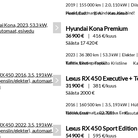
2019
155 000 km
2.0, 110 kW
Dii
Hooldatud margiesinduses. Hea hind!
Peetri, Eesti
R. A.
Kasutatud
Hyundai Kona Premium
36 900 €
416 €/kuus
Säästa 17 420 €
2023
36 380 km
53.3 kW
Elekter
Kehtiv tehasegarantii!
Tallinn, Eesti
Topauto Kristiine
Ka
Lexus RX 450 Executive + T
31 900 €
381 €/kuus
Säästa 2000 €
2016
160 500 km
3.5, 193 kW
Hüb
Hooldusraamat · 02.2016 · Eesti
Tallinn, Eesti
Lexus Tallinn
Kasuta
Lexus RX 450 Sport Edition
54 900 €
595 €/kuus