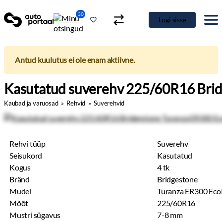
30
Logi sisse
Antud kuulutus ei ole enam aktiivne.
Kasutatud suverehv 225/60R16 Brid
Kaubad ja varuosad
»
Rehvid
»
Suverehvid
Rehvi tüüp
Suverehv
Seisukord
Kasutatud
Kogus
4 tk
Bränd
Bridgestone
Mudel
Turanza ER300 Eco
Mõõt
225/60R16
Mustri sügavus
7-8 mm