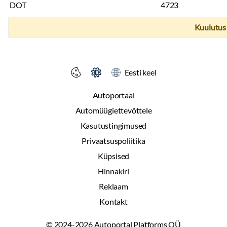
DOT
4723
Kuulutus 
Eesti keel
Autoportaal
Automüügiettevõttele
Kasutustingimused
Privaatsuspoliitika
Küpsised
Hinnakiri
Reklaam
Kontakt
© 2024-2026 Autoportal Platforms OÜ