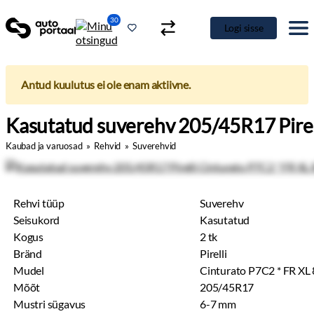
30
Logi sisse
Antud kuulutus ei ole enam aktiivne.
Kasutatud suverehv 205/45R17 Pirel
Kaubad ja varuosad
»
Rehvid
»
Suverehvid
Rehvi tüüp
Suverehv
Seisukord
Kasutatud
Kogus
2 tk
Bränd
Pirelli
Mudel
Cinturato P7C2 * FR X
Mõõt
205/45R17
Mustri sügavus
6-7 mm