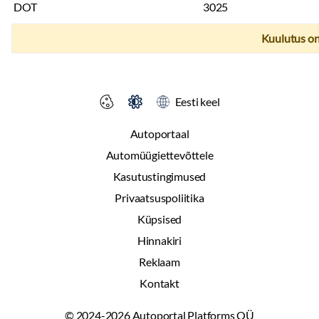
DOT
3025
Kuulutus on
Eesti keel
Autoportaal
Automüügiettevõttele
Kasutustingimused
Privaatsuspoliitika
Küpsised
Hinnakiri
Reklaam
Kontakt
© 2024-2026 Autoportal Platforms OÜ