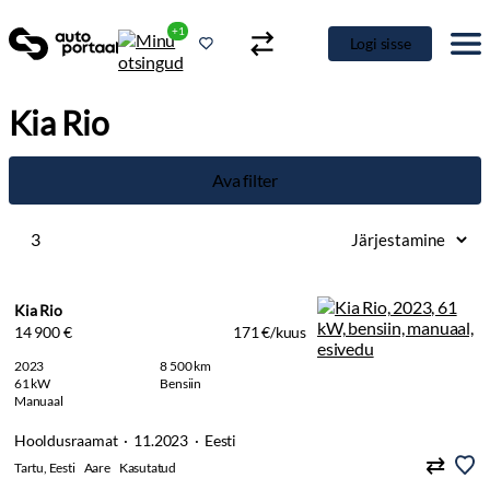
+1
Logi sisse
Kia Rio
Ava filter
3
Kia Rio
14 900 €
171 €/kuus
2023
8 500 km
61 kW
Bensiin
Manuaal
Hooldusraamat · 11.2023 · Eesti
Tartu, Eesti
Aare
Kasutatud