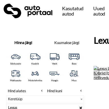
Kasutatud
Uued
autod
autod
Lex
Hinna järgi
Kuumakse järgi
Sõiduauto
Kaubik
Veok
Buss
Matkaauto
Mototehnika
Haagis
Muu
€
€
×
Lexus