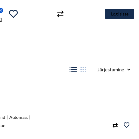
30
Logi sisse
iid
Automaat
tud