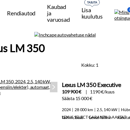
TASUTA
Kaubad
Lisa
Rendiautod
ja
kuulutus
varuosad
us LM 350
Kokku:
1
Lexus LM 350 Executive
109 900 €
1190 €/kuus
Säästa 15 000 €
2024
28 000 km
2.5, 140 kW
Hübr
LEXUS SELECT GARANTII 2-AASTAT
Tallinn, Eesti
Lexus Tallinn
Kasuta