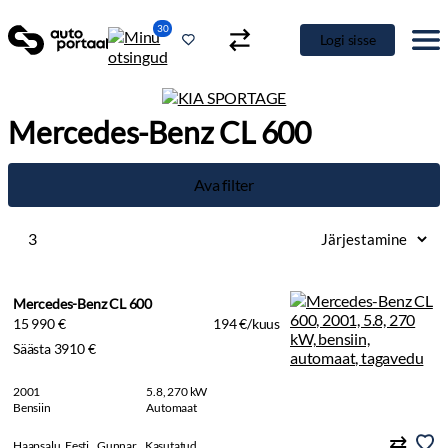
30
Logi sisse
Mercedes-Benz CL 600
Ava filter
3
Mercedes-Benz CL 600
15 990 €
194 €/kuus
Säästa 3910 €
2001
5.8, 270 kW
Bensiin
Automaat
Haapsalu, Eesti
Gunnar
Kasutatud