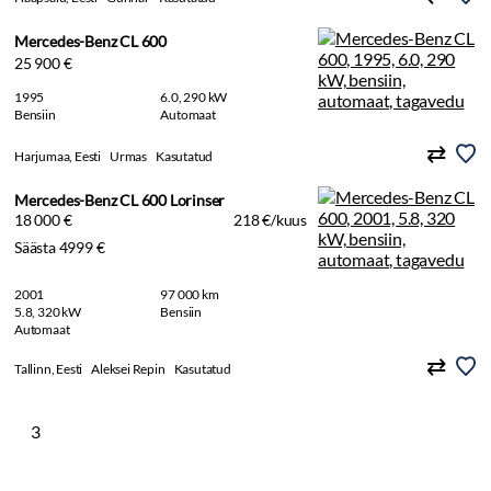
Mercedes-Benz CL 600
25 900 €
1995
6.0, 290 kW
Bensiin
Automaat
Harjumaa, Eesti
Urmas
Kasutatud
Mercedes-Benz CL 600 Lorinser
18 000 €
218 €/kuus
Säästa 4999 €
2001
97 000 km
5.8, 320 kW
Bensiin
Automaat
Tallinn, Eesti
Aleksei Repin
Kasutatud
3