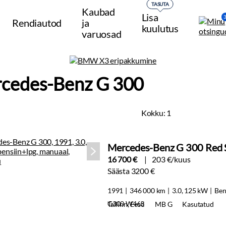
TASUTA
Kaubad
Lisa
Rendiautod
ja
kuulutus
varuosad
cedes-Benz G 300
Kokku:
1
Mercedes-Benz G 300 Red 
16 700 €
203 €/kuus
Säästa 3200 €
1991
346 000 km
3.0, 125 kW
Ben
G300 W463
Tallinn, Eesti
MB G
Kasutatud