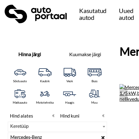
Kasutatud
Uued
autod
autod
Mer
Hinna järgi
Kuumakse järgi
Sõiduauto
Kaubik
Veok
Buss
Matkaauto
Mototehnika
Haagis
Muu
€
€
×
Mercedes-Benz