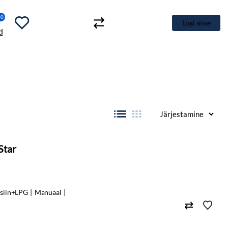
30
Logi sisse
Star
siin+LPG
Manuaal