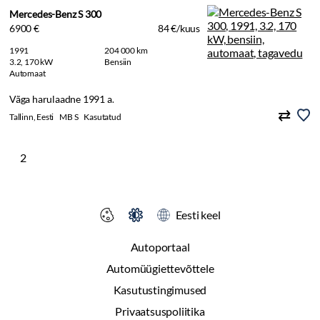
Mercedes-Benz S 300
6900 €
84 €/kuus
1991
204 000 km
3.2, 170 kW
Bensiin
Automaat
Vãga harulaadne 1991 a.
Tallinn, Eesti
MB S
Kasutatud
2
Eesti keel
Autoportaal
Automüügiettevõttele
Kasutustingimused
Privaatsuspoliitika