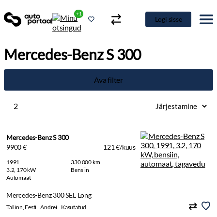
+1
Logi sisse
Mercedes-Benz S 300
Ava filter
2
Mercedes-Benz S 300
9900 €
121 €/kuus
1991
330 000 km
3.2, 170 kW
Bensiin
Automaat
Mercedes-Benz 300 SEL Long
Tallinn, Eesti
Andrei
Kasutatud