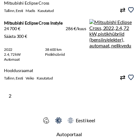
Mitsubishi Eclipse Cross
Tallinn, Eesti
Madis
Kasutatud
Mitsubishi Eclipse Cross Instyle
24 700 €
286 €/kuus
Säästa 300 €
2022
38 600 km
2.4, 72 kW
Pistikhübriid
Automaat
Hooldusraamat
Tallinn, Eesti
Veiko
Kasutatud
2
Eesti keel
Autoportaal