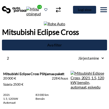
+3
Logi sisse
Mitsubishi Eclipse Cross
Ava filter
2
Mitsubishi Eclipse Cross Põhjamaa pakett
20 000 €
228 €/kuus
Säästa 2500 €
2021
83 000 km
1.5, 120 kW
Bensiin
Automaat