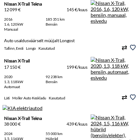
Nissan X-Trail Tekna
12 099 €
145 €/kuus
2016
185 351 km
1.6, 120 kW
Bensiin
Manuaal
Auto usaldusväärselt müüjalt Longost
Tallinn, Eesti
Longo
Kasutatud
Nissan X-Trail
17 150 €
199 €/kuus
2020
92 238 km
1.3, 118 kW
Bensiin
Automaat
Läti
Moller Auto Keskladu
Kasutatud
Nissan X-Trail Tekna
38 000 €
439 €/kuus
2024
55 000 km
1.5, 116 kW
Hübriid