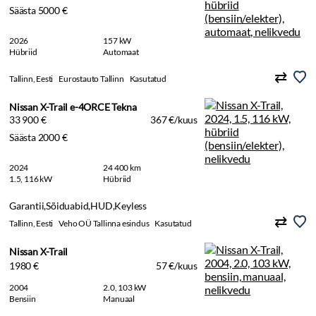
Säästa 5000 €
2026
157 kW
Hübriid
Automaat
Tallinn, Eesti
Eurostauto Tallinn
Kasutatud
Nissan X-Trail e-4ORCE Tekna
33 900 €
367 €/kuus
Säästa 2000 €
2024
24 400 km
1.5, 116 kW
Hübriid
Garantii,Sõiduabid,HUD,Keyless
Tallinn, Eesti
Veho OÜ Tallinna esindus
Kasutatud
Nissan X-Trail
1980 €
57 €/kuus
2004
2.0, 103 kW
Bensiin
Manuaal