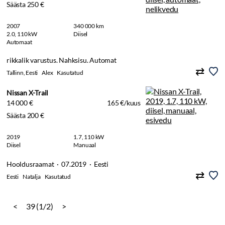
Säästa 250 €
2007
340 000 km
2.0, 110 kW
Diisel
Automaat
rikkalik varustus. Nahksisu. Automat
Tallinn, Eesti
Alex
Kasutatud
Nissan X-Trail
14 000 €
165 €/kuus
Säästa 200 €
2019
1.7, 110 kW
Diisel
Manuaal
Hooldusraamat · 07.2019 · Eesti
Eesti
Natalja
Kasutatud
<
39 (1/2)
>