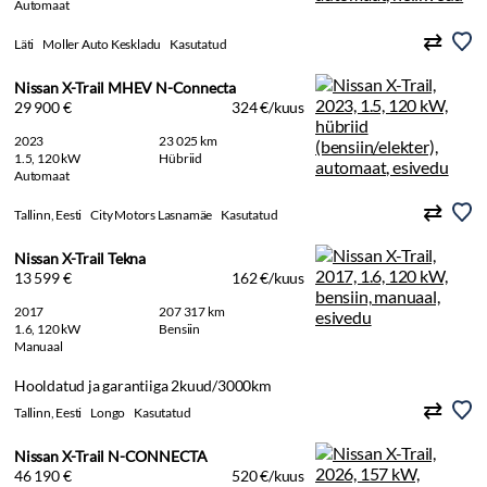
Automaat
Läti
Moller Auto Keskladu
Kasutatud
Nissan X-Trail MHEV N-Connecta
29 900 €
324 €/kuus
2023
23 025 km
1.5, 120 kW
Hübriid
Automaat
Tallinn, Eesti
City Motors Lasnamäe
Kasutatud
Nissan X-Trail Tekna
13 599 €
162 €/kuus
2017
207 317 km
1.6, 120 kW
Bensiin
Manuaal
Hooldatud ja garantiiga 2kuud/3000km
Tallinn, Eesti
Longo
Kasutatud
Nissan X-Trail N-CONNECTA
46 190 €
520 €/kuus