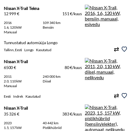
Nissan X-Trail Tekna
12 999 €
151 €/kuus
2016
109 340 km
1.6, 120 kW
Bensiin
Manuaal
Tunnustatud automüüja Longo
Tallinn, Eesti
Longo
Kasutatud
Nissan X-Trail
6500 €
80 €/kuus
2011
240 000 km
2.0, 110 kW
Diisel
Manuaal
Eesti
Indrek
Kasutatud
Nissan X-Trail
35 326 €
383 €/kuus
2023
40 442 km
1.5, 157 kW
Pistikhübriid