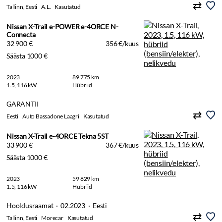
Tallinn, Eesti
A.L.
Kasutatud
Nissan X-Trail e-POWER e-4ORCE N-
Connecta
32 900 €
356 €/kuus
Säästa 1000 €
2023
89 775 km
1.5, 116 kW
Hübriid
GARANTII
Eesti
Auto Bassadone Laagri
Kasutatud
Nissan X-Trail e-4ORCE Tekna 5ST
33 900 €
367 €/kuus
Säästa 1000 €
2023
59 829 km
1.5, 116 kW
Hübriid
Hooldusraamat · 02.2023 · Eesti
Tallinn, Eesti
Morecar
Kasutatud