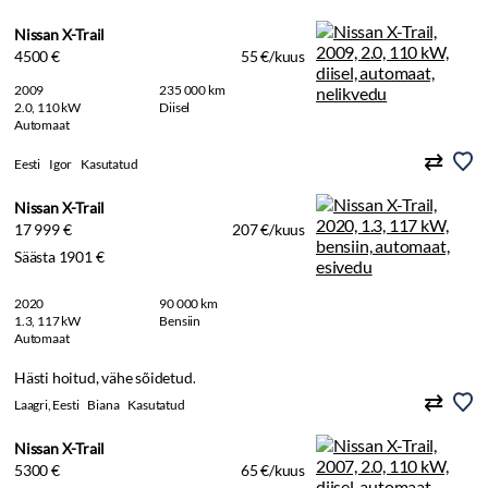
Nissan X-Trail
4500 €
55 €/kuus
2009
235 000 km
2.0, 110 kW
Diisel
Automaat
Eesti
Igor
Kasutatud
Nissan X-Trail
17 999 €
207 €/kuus
Säästa 1901 €
2020
90 000 km
1.3, 117 kW
Bensiin
Automaat
Hästi hoitud, vähe sõidetud.
Laagri, Eesti
Biana
Kasutatud
Nissan X-Trail
5300 €
65 €/kuus