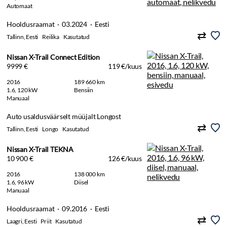
Automaat
Hooldusraamat · 03.2024 · Eesti
Tallinn, Eesti
Reilika
Kasutatud
Nissan X-Trail Connect Edition
9999 €
119 €/kuus
2016
189 660 km
1.6, 120 kW
Bensiin
Manuaal
Auto usaldusväärselt müüjalt Longost
Tallinn, Eesti
Longo
Kasutatud
Nissan X-Trail TEKNA
10 900 €
126 €/kuus
2016
138 000 km
1.6, 96 kW
Diisel
Manuaal
Hooldusraamat · 09.2016 · Eesti
Laagri, Eesti
Priit
Kasutatud