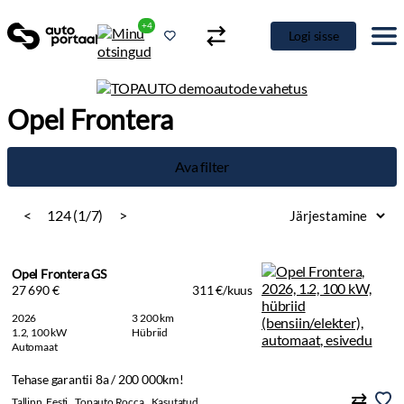
+4
Logi sisse
Opel Frontera
Ava filter
<
124 (1/7)
>
Opel Frontera GS
27 690 €
311 €/kuus
2026
3 200 km
1.2, 100 kW
Hübriid
Automaat
Tehase garantii 8a / 200 000km!
Tallinn, Eesti
Topauto Rocca
Kasutatud