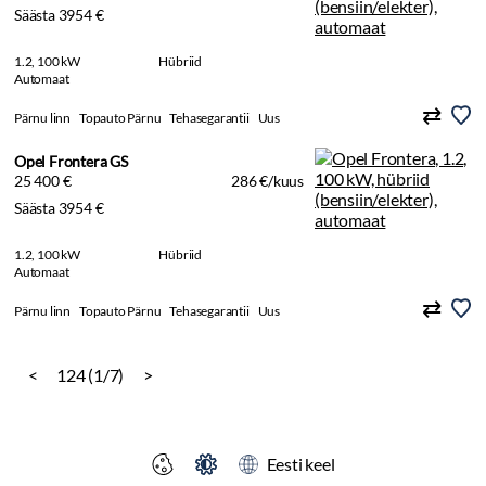
Säästa 3954 €
1.2, 100 kW
Hübriid
Automaat
Pärnu linn
Topauto Pärnu
Tehasegarantii
Uus
Opel Frontera GS
25 400 €
286 €/kuus
Säästa 3954 €
1.2, 100 kW
Hübriid
Automaat
Pärnu linn
Topauto Pärnu
Tehasegarantii
Uus
<
124 (1/7)
>
Eesti keel