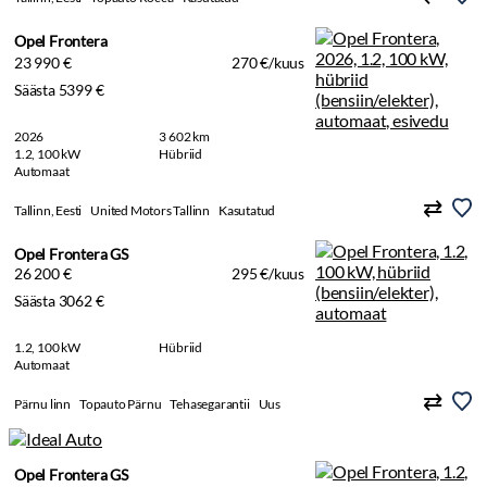
Opel Frontera
23 990 €
270 €/kuus
Säästa 5399 €
2026
3 602 km
1.2, 100 kW
Hübriid
Automaat
Tallinn, Eesti
United Motors Tallinn
Kasutatud
Opel Frontera GS
26 200 €
295 €/kuus
Säästa 3062 €
1.2, 100 kW
Hübriid
Automaat
Pärnu linn
Topauto Pärnu
Tehasegarantii
Uus
Opel Frontera GS