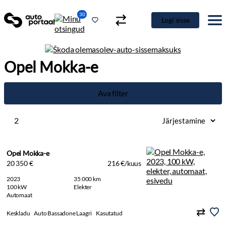
30
Logi sisse
Opel Mokka-e
Ava filter
2
Opel Mokka-e
20 350 €
216 €/kuus
2023
35 000 km
100 kW
Elekter
Automaat
Keskladu
Auto Bassadone Laagri
Kasutatud