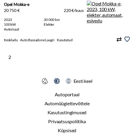
Opel Mokka-e
20 750 €
220 €/kuus
2023
30 000 km
100 kW
Elekter
Automaat
Keskladu
Auto Bassadone Laagri
Kasutatud
2
Eesti keel
Autoportaal
Automüügiettevõttele
Kasutustingimused
Privaatsuspoliitika
Küpsised