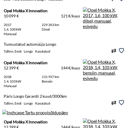
Opel Mokka X Innovation
10 099 €
121 €/kuus
2017
229 243 km
1.6, 100 kW
Diisel
Manuaal
Tunnustatud automüüja Longo
Tallinn, Eesti
Longo
Kasutatud
Opel Mokka X Innovation
12 399 €
144 €/kuus
2018
131 937 km
1.4, 103 kW
Bensiin
Manuaal
Päris Longo Garantii 2 kuud/3000km
Tallinn, Eesti
Longo
Kasutatud
Opel Mokka X Innovation
12 399 €
144 €/kuus