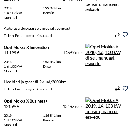
2018
122 026 km
1.4, 103 kW
Bensiin
Manuaal
Auto usaldusväärselt müüjalt Longost
Tallinn, Eesti
Longo
Kasutatud
Opel Mokka X Innovation
11 199 €
126 €/kuus
2018
153 867 km
1.6, 100 kW
Diisel
Manuaal
Hea hind ja garantii 2kuud/3000km
Tallinn, Eesti
Longo
Kasutatud
Opel Mokka X Business+
12 099 €
131 €/kuus
2019
116 841 km
1.4, 103 kW
Bensiin
Manuaal