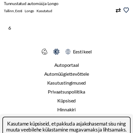
Tunnustatud automüüja Longo
Tallinn, Eesti
Longo
Kasutatud
6
Eesti keel
Autoportaal
Automüügiettevõttele
Kasutustingimused
Privaatsuspoliitika
Küpsised
Hinnakiri
Reklaam
Kasutame küpsiseid, et pakkuda asjakohasemat sisu ning
Kontakt
muuta veebilehe külastamine mugavamaks ja lihtsamaks.