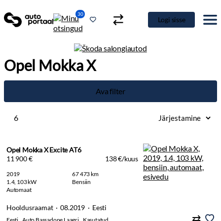
30
Logi sisse
Opel Mokka X
Ava filter
6
Opel Mokka X Excite AT6
11 900 €
138 €/kuus
2019
67 473 km
1.4, 103 kW
Bensiin
Automaat
Hooldusraamat · 08.2019 · Eesti
Eesti
Auto Bassadone Laagri
Kasutatud