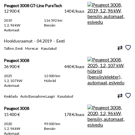
Peugeot 3008 GT-Line PureTech
12 900 €
140 €/kuus
2019
116 592 km
1.2, 96 kW
Bensiin
Automaat
Hooldusraamat · 04.2019 · Eesti
Tallinn, Eesti
Morecar
Kasutatud
Peugeot 3008
36 900 €
440 €/kuus
2025
12 000 km
1.2, 107 kW
Hübriid
Automaat
Keskladu
Auto Bassadone Laagri
Kasutatud
Peugeot 3008
15 400 €
178 €/kuus
2020
99 000 km
1.2, 96 kW
Bensiin
Automaat