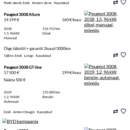
Peetri alevik, Eesti
Amserv Järve
Kasutatud
Peugeot 3008 Allure
14 199 €
160 €/kuus
2018
156 715 km
1.5, 96 kW
Diisel
Manuaal
Õige läbisõit + garantii 2kuud/3000km
Tallinn, Eesti
Longo
Kasutatud
Peugeot 3008 GT-line
17 500 €
199 €/kuus
Säästa 500 €
2019
135 000 km
1.2, 96 kW
Bensiin
Automaat
Eesti
Anton Otvagin
Kasutatud