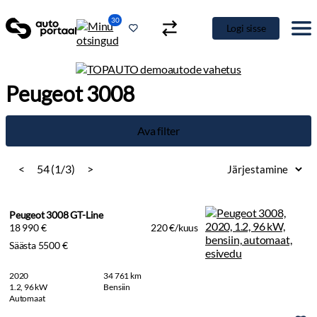
30
Logi sisse
Peugeot 3008
Ava filter
<
54 (1/3)
>
Peugeot 3008 GT-Line
18 990 €
220 €/kuus
Säästa 5500 €
2020
34 761 km
1.2, 96 kW
Bensiin
Automaat