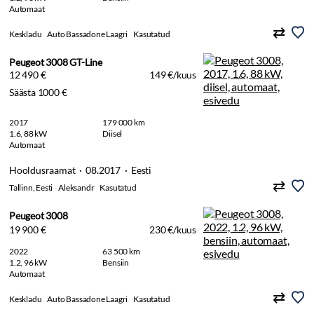
Automaat
Keskladu
Auto Bassadone Laagri
Kasutatud
Peugeot 3008 GT-Line
12 490 €
149 €/kuus
Säästa 1000 €
2017
179 000 km
1.6, 88 kW
Diisel
Automaat
Hooldusraamat · 08.2017 · Eesti
Tallinn, Eesti
Aleksandr
Kasutatud
Peugeot 3008
19 900 €
230 €/kuus
2022
63 500 km
1.2, 96 kW
Bensiin
Automaat
Keskladu
Auto Bassadone Laagri
Kasutatud