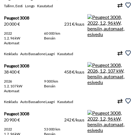
Tallinn, Eesti
Longo
Kasutatud
Peugeot 3008
20 000 €
231 €/kuus
2022
60 000 km
1.2, 96 kW
Bensiin
Automaat
Keskladu
Auto Bassadone Laagri
Kasutatud
Peugeot 3008
38 400 €
458 €/kuus
2026
9 000 km
1.2, 107 kW
Bensiin
Automaat
Keskladu
Auto Bassadone Laagri
Kasutatud
Peugeot 3008
20 900 €
242 €/kuus
2022
53 000 km
1.2, 96 kW
Bensiin