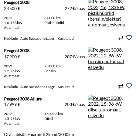
Peugeot 3008
23 500 €
272 €/kuus
2022
61 000 km
1.6, 133 kW
Pistikhübriid
Automaat
Keskladu
Auto Bassadone Laagri
Kasutatud
Peugeot 3008
17 900 €
207 €/kuus
2022
73 000 km
1.2, 96 kW
Bensiin
Automaat
Keskladu
Auto Bassadone Laagri
Kasutatud
Peugeot 3008 Allure
17 999 €
203 €/kuus
2022
160 623 km
1.5, 96 kW
Diisel
Automaat
Õige läbisõit + garantii 2kuud/3000km