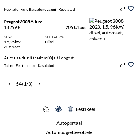
Keskladu
Auto Bassadone Laagri
Kasutatud
Peugeot 3008 Allure
18 299 €
206 €/kuus
2023
200 060 km
1.5, 96 kW
Diisel
Automaat
Auto usaldusväärselt müüjalt Longost
Tallinn, Eesti
Longo
Kasutatud
<
54 (1/3)
>
Eesti keel
Autoportaal
Automüügiettevõttele