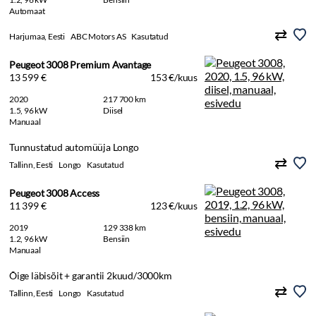
Automaat
Harjumaa, Eesti
ABC Motors AS
Kasutatud
Peugeot 3008 Premium Avantage
13 599 €
153 €/kuus
2020
217 700 km
1.5, 96 kW
Diisel
Manuaal
Tunnustatud automüüja Longo
Tallinn, Eesti
Longo
Kasutatud
Peugeot 3008 Access
11 399 €
123 €/kuus
2019
129 338 km
1.2, 96 kW
Bensiin
Manuaal
Õige läbisõit + garantii 2kuud/3000km
Tallinn, Eesti
Longo
Kasutatud