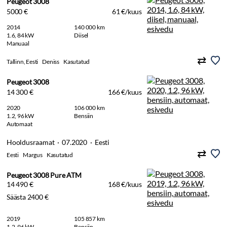
Peugeot 3008
5000 €
61 €/kuus
2014
140 000 km
1.6, 84 kW
Diisel
Manuaal
Tallinn, Eesti
Deniss
Kasutatud
Peugeot 3008
14 300 €
166 €/kuus
2020
106 000 km
1.2, 96 kW
Bensiin
Automaat
Hooldusraamat · 07.2020 · Eesti
Eesti
Margus
Kasutatud
Peugeot 3008 Pure ATM
14 490 €
168 €/kuus
Säästa 2400 €
2019
105 857 km
1.2, 96 kW
Bensiin