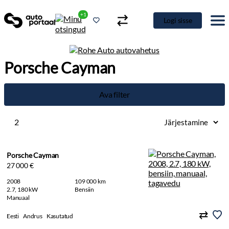
+1
Logi sisse
Porsche Cayman
Ava filter
2
Porsche Cayman
27 000 €
2008
109 000 km
2.7, 180 kW
Bensiin
Manuaal
Eesti
Andrus
Kasutatud