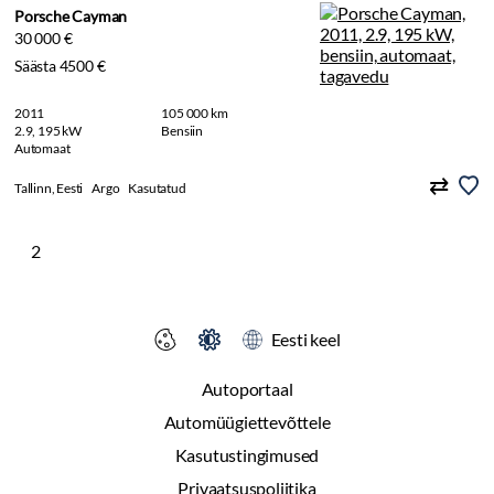
Porsche Cayman
30 000 €
Säästa 4500 €
2011
105 000 km
2.9, 195 kW
Bensiin
Automaat
Tallinn, Eesti
Argo
Kasutatud
2
Eesti keel
Autoportaal
Automüügiettevõttele
Kasutustingimused
Privaatsuspoliitika