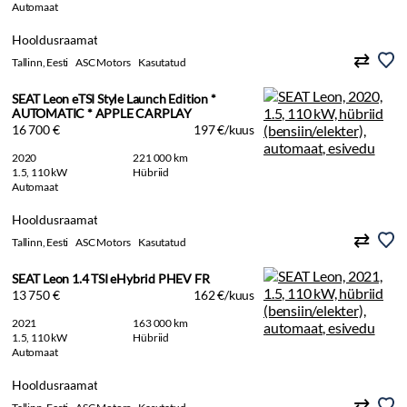
Automaat
Hooldusraamat
Tallinn, Eesti
ASC Motors
Kasutatud
SEAT Leon eTSI Style Launch Edition *
AUTOMATIC * APPLE CARPLAY
16 700 €
197 €/kuus
2020
221 000 km
1.5, 110 kW
Hübriid
Automaat
Hooldusraamat
Tallinn, Eesti
ASC Motors
Kasutatud
SEAT Leon 1.4 TSI eHybrid PHEV FR
13 750 €
162 €/kuus
2021
163 000 km
1.5, 110 kW
Hübriid
Automaat
Hooldusraamat