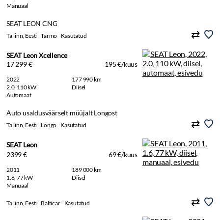
Manuaal
SEAT LEON CNG
Tallinn, Eesti
Tarmo
Kasutatud
SEAT Leon Xcellence
17 299 €
195 €/kuus
2022
177 990 km
2.0, 110 kW
Diisel
Automaat
Auto usaldusväärselt müüjalt Longost
Tallinn, Eesti
Longo
Kasutatud
SEAT Leon
2399 €
69 €/kuus
2011
189 000 km
1.6, 77 kW
Diisel
Manuaal
Tallinn, Eesti
Balticar
Kasutatud