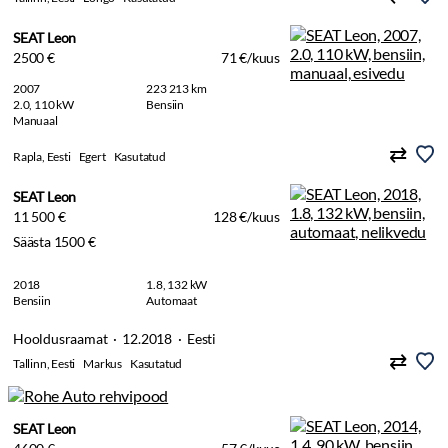
SEAT Leon
2500 €
71 €/kuus
2007
223 213 km
2.0, 110 kW
Bensiin
Manuaal
Rapla, Eesti
Egert
Kasutatud
SEAT Leon
11 500 €
128 €/kuus
Säästa 1500 €
2018
1.8, 132 kW
Bensiin
Automaat
Hooldusraamat · 12.2018 · Eesti
Tallinn, Eesti
Markus
Kasutatud
SEAT Leon