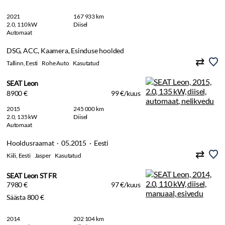
2021
167 933 km
2.0, 110 kW
Diisel
Automaat
DSG, ACC, Kaamera, Esinduse hoolded
Tallinn, Eesti
Rohe Auto
Kasutatud
SEAT Leon
8900 €
99 €/kuus
2015
245 000 km
2.0, 135 kW
Diisel
Automaat
Hooldusraamat · 05.2015 · Eesti
Kiili, Eesti
Jasper
Kasutatud
SEAT Leon ST FR
7980 €
97 €/kuus
Säästa 800 €
2014
202 104 km