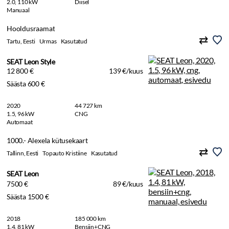
2.0, 110 kW
Diisel
Manuaal
Hooldusraamat
Tartu, Eesti
Urmas
Kasutatud
SEAT Leon Style
12 800 €
139 €/kuus
Säästa 600 €
2020
44 727 km
1.5, 96 kW
CNG
Automaat
1000.- Alexela kütusekaart
Tallinn, Eesti
Topauto Kristiine
Kasutatud
SEAT Leon
7500 €
89 €/kuus
Säästa 1500 €
2018
185 000 km
1.4, 81 kW
Bensiin+CNG