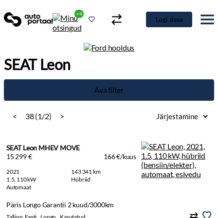
+4
Logi sisse
SEAT Leon
Ava filter
<
38 (1/2)
>
SEAT Leon MHEV MOVE
15 299 €
166 €/kuus
2021
143 341 km
1.5, 110 kW
Hübriid
Automaat
Päris Longo Garantii 2 kuud/3000km
Tallinn, Eesti
Longo
Kasutatud