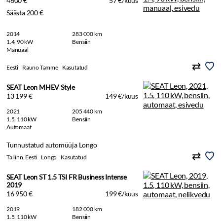
4600 €
57 €/kuus
Säästa 200 €
2014
283 000 km
1.4, 90 kW
Bensiin
Manuaal
Eesti
Rauno Tamme
Kasutatud
SEAT Leon MHEV Style
13 199 €
149 €/kuus
2021
205 440 km
1.5, 110 kW
Bensiin
Automaat
Tunnustatud automüüja Longo
Tallinn, Eesti
Longo
Kasutatud
SEAT Leon ST 1.5 TSI FR Business Intense
2019
16 950 €
199 €/kuus
2019
182 000 km
1.5, 110 kW
Bensiin