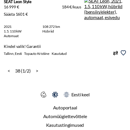
SEAT Leon Style
16 999 €
184 €/kuus
Säästa 1601 €
2021
108 272 km
1.5, 110 kW
Hübriid
Automaat
Kindel valik! Garantii
Tallinn, Eesti
Topauto Kristiine
Kasutatud
<
38 (1/2)
>
Eesti keel
Autoportaal
Automüügiettevõttele
Kasutustingimused