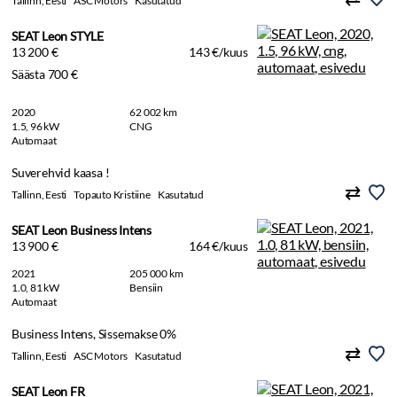
Tallinn, Eesti
ASC Motors
Kasutatud
SEAT Leon STYLE
13 200 €
143 €/kuus
Säästa 700 €
2020
62 002 km
1.5, 96 kW
CNG
Automaat
Suverehvid kaasa !
Tallinn, Eesti
Topauto Kristiine
Kasutatud
SEAT Leon Business Intens
13 900 €
164 €/kuus
2021
205 000 km
1.0, 81 kW
Bensiin
Automaat
Business Intens, Sissemakse 0%
Tallinn, Eesti
ASC Motors
Kasutatud
SEAT Leon FR