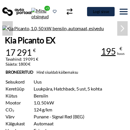
+5
Logi sisse
Kia Picanto EX
€
195
17 291
€
kuus
Tavahind: 19 091 €
Säästa: 1800 €
BRONEERITUD
Hind sisaldab käibemaksu
Seisukord
Uus
Keretüüp
Luukpära, Hatchback, 5 ust, 5 kohta
Kütus
Bensiin
Mootor
1.0, 50 kW
CO₂
124 g/km
Värv
Punane - Signal Red (BEG)
Käigukast
Automaat