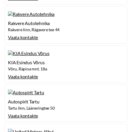
4 kõlarit
2 kõrgsageduskõlarit
Häältuvastusega helisüsteemi juhtimine roolilt
Rakvere Autotehnika
8" puutetundliku ekraaniga heli- ja navigatsioonisüsteem (sisaldab
Rakvere linn, Rägavere tee 44
raadio, DAB, TMS, RDS, Apple CarPlay/Android Auto)
Vaata kontakte
KIA rakendus
KIA Esindus Võrus
Võru, Räpina mnt. 18a
Vaata kontakte
Autospirit Tartu
Tartu linn, Lääneringtee 50
Vaata kontakte