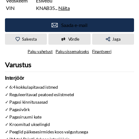
Veoskeem
Esivedu
VIN
KNAB35...
Näita
Saada e-mail
Salvesta
Võrdle
Jaga
Paku vahetust
Paku sissemakseks
Finantseeri
Varustus
Interjöör
6:4 kokkulapitavad istmed
Reguleeritavad peatoed esiistmetel
Pagasi kinnitusaasad
Pagasivõrk
Pagasiruumi kate
Kroomitud ukselingid
Peeglid päikesesirmides koos valgustusega