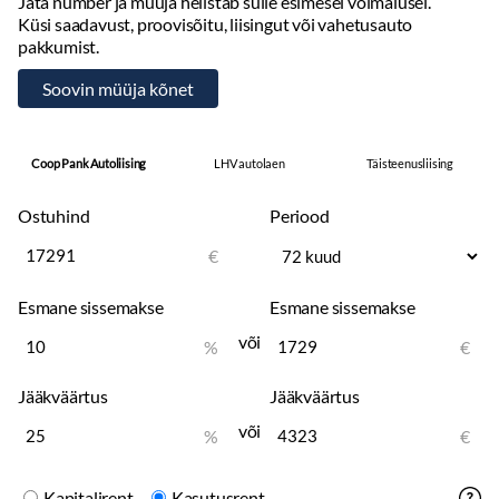
Jäta number ja müüja helistab sulle esimesel võimalusel.
Küsi saadavust, proovisõitu, liisingut või vahetusauto
pakkumist.
Coop Pank Autoliising
LHV autolaen
Täisteenusliising
Ostuhind
Periood
€
Esmane sissemakse
Esmane sissemakse
või
%
€
Jääkväärtus
Jääkväärtus
või
%
€
Kapitalirent
Kasutusrent