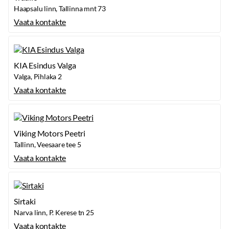
ABS-EBD pidurid
Haapsalu linn, Tallinna mnt 73
ESC+mägistardikontroll (HAS)
Vaata kontakte
Auto sõidustabiilsuse juhtsüsteem (VSM)
TPMS - Rehvirõhu jälgimise süsteem
Sõidureas püsimise abisüsteem
Piirkiiruse teavitusfunktsoon
KIA Esindus Valga
Võtmega väljalülitatav kaassõitja turvapadi
Valga, Pihlaka 2
Isofix turvatooli kinnitussüsteem
Vaata kontakte
Puldiga kesklukustus
Ees- ja külgturvapadjad koos turvakardinatega
Kiirustundlik uste lukustamissüsteem
Viking Motors Peetri
Uste automaatne avanemine kokkupõrkel
Tallinn, Veesaare tee 5
Immobilaiser
Vaata kontakte
Eessõitjaga kokkupõrke ennetusüsteemi koos
jalakäija/auto/jalgratta tuvastusüsteemiga
eCall – automaatne hädaabikõne süsteem
Sirtaki
Audio ja kommunikatsioon
Narva linn, P. Kerese tn 25
USB ühildavus
Vaata kontakte
Helisüsteemi juhtimine roolilt