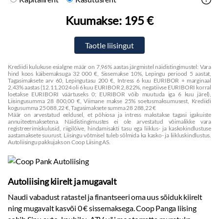
Kuumakse:
195 €
Krediidi kulukuse esialgne määr on 7,96% aastas järgmistel näidistingimustel: Vara
hind koos käibemaksuga 32 000 €, Sissemakse 10%, Lepingu periood 5 aastat,
Tagasimaksete arv 60, Lepingutasu 200 €, Intress 6 kuu EURIBOR + marginaal
2,43% aastas (12.11.2024 oli 6 kuu EURIBOR 2,822%, negatiivse EURIBORI korral
loetakse EURIBORI väärtuseks 0; EURIBOR võib muutuda iga 6 kuu järel),
Liisingusumma 28 800,00 €, Viimane makse 25% soetusmaksumusest, Krediidi
kogusumma 25 088,22 €, Tagasimaksete summa 28 288,22 €
Määr on arvestatud eeldusel, et põhiosa ja intress makstakse tagasi igakuiste
annuiteetmaksetena. Näidistingimustes ei ole arvestatud võimalikke vara
registreerimiskulusid, riigilõive, hindamisakti tasu ega liiklus- ja kaskokindlustuse
aastamaksete suurust. Liisingu võtmisel tuleb sõlmida ka kasko- ja liikluskindlustus.
Autoliisingu pakkujaks on Coop Liising AS.
Autoliising kiirelt ja mugavalt
Naudi vabadust ratastel ja finantseeri oma uus sõiduk kiirelt
ning mugavalt kasvõi 0 € sissemaksega. Coop Panga liising