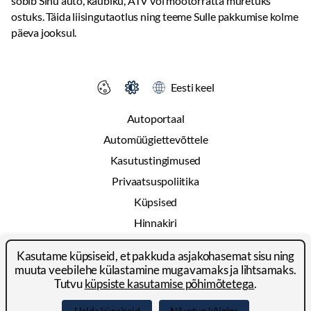
sobib Sinu auto, kaubiku, ATV või mootorratta muretuks
ostuks. Täida liisingutaotlus ning teeme Sulle pakkumise kolme
päeva jooksul.
Eesti keel
Autoportaal
Automüügiettevõttele
Kasutustingimused
Privaatsuspoliitika
Küpsised
Hinnakiri
Reklaam
Kasutame küpsiseid, et pakkuda asjakohasemat sisu ning
Kontakt
muuta veebilehe külastamine mugavamaks ja lihtsamaks.
Tutvu
küpsiste kasutamise põhimõtetega
.
© 2024-2026 Autoportal Platforms OÜ
Halda küpsiseid
Nõustun kõigiga