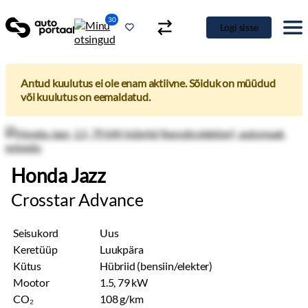
30
Logi sisse
Antud kuulutus ei ole enam aktiivne. Sõiduk on müüdud
või kuulutus on eemaldatud.
Honda Jazz
Crosstar Advance
Seisukord
Uus
Keretüüp
Luukpära
Kütus
Hübriid (bensiin/elekter)
Mootor
1.5, 79 kW
CO₂
108 g/km