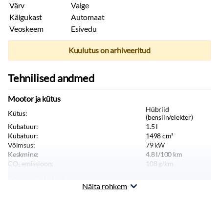
Värv
Valge
Käigukast
Automaat
Veoskeem
Esivedu
Kuulutus on arhiveeritud
Tehnilised andmed
Mootor ja kütus
Hübriid
Kütus:
(bensiin/elekter)
Kubatuur:
1.5
l
Kubatuur:
1498
cm³
Võimsus:
79
kW
Keskmine:
4.8
l/100 km
CO₂ emissioon:
108
g/km
Kere ja istekohad
Näita rohkem
Värv:
Valge
Keretüüp:
Luukpära
Sõiduki kategooria:
M1
Sõiduki tüüp:
Sõiduauto