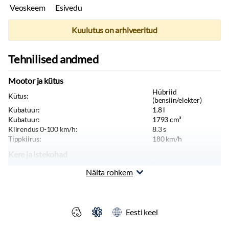
Veoskeem
Esivedu
Kuulutus on arhiveeritud
Tehnilised andmed
Mootor ja kütus
Hübriid
Kütus:
(bensiin/elekter)
Kubatuur:
1.8
l
Kubatuur:
1793
cm³
Kiirendus 0-100 km/h:
8.3
s
Tippkiirus:
180
km/h
Kere ja istekohad
Värv:
Punane
Näita rohkem
Keretüüp:
Luukpära
Istekohti:
5
tk
Uksi:
5
tk
Pikkus:
4116
mm
Eesti keel
Kõrgus:
1448
mm
Sõiduki tüüp:
Sõiduauto