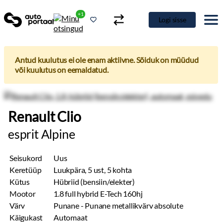
+1
Logi sisse
Antud kuulutus ei ole enam aktiivne. Sõiduk on müüdud
või kuulutus on eemaldatud.
Renault Clio
esprit Alpine
Seisukord
Uus
Keretüüp
Luukpära, 5 ust, 5 kohta
Kütus
Hübriid (bensiin/elekter)
Mootor
1.8 full hybrid E-Tech 160hj
Värv
Punane - Punane metallikvärv absolute
Käigukast
Automaat