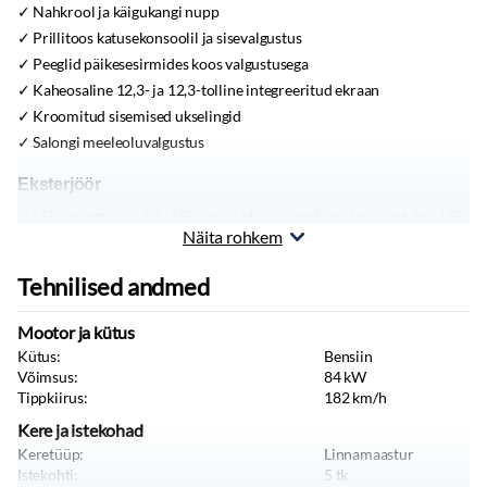
Nahkrool ja käigukangi nupp
Prillitoos katusekonsoolil ja sisevalgustus
Peeglid päikesesirmides koos valgustusega
Kaheosaline 12,3- ja 12,3-tolline integreeritud ekraan
Kroomitud sisemised ukselingid
Salongi meeleoluvalgustus
Eksterjöör
LED pakett (sisaldab: LED esituled, dünaamilised tervitustuled, LED
tagatuled)
Näita rohkem
Eesmised ja tagumised porikaitsmed
Tehnilised andmed
Tumendatud tagaklaas ja tagumised küljeaknad
Komfortsuunatuled
Mootor ja kütus
Elektrilised kokkuklapitavad küljepeeglid koos integreeritud LED-
Kütus:
Bensiin
suunatuledega
Võimsus:
84
kW
Udutuled ees ja taga
Tippkiirus:
182
km/h
LED esimesed udutuled
Kere ja istekohad
LED-päevasõidutuled
Keretüüp:
Linnamaastur
Valgusanduriga lähitulede automaatika
Istekohti:
5
tk