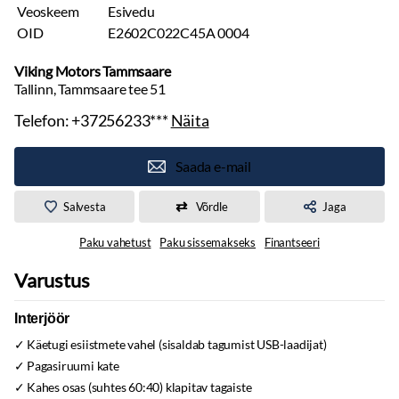
Veoskeem
Esivedu
OID
E2602C022C45A 0004
Viking Motors Tammsaare
Tallinn, Tammsaare tee 51
Telefon:
+37256233***
Näita
Saada e-mail
Salvesta
Võrdle
Jaga
Paku vahetust
Paku sissemakseks
Finantseeri
Varustus
Interjöör
Käetugi esiistmete vahel (sisaldab tagumist USB-laadijat)
Pagasiruumi kate
Kahes osas (suhtes 60:40) klapitav tagaiste