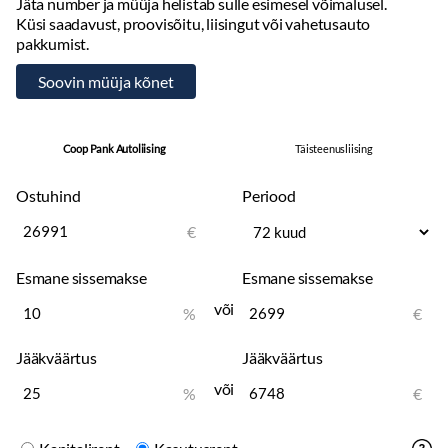
Rooli kõrguse ja sügavuse regulaator
Jäta number ja müüja helistab sulle esimesel võimalusel.
Küsi saadavust, proovisõitu, liisingut või vahetusauto
Digitaalne võti
pakkumist.
Elektrooniline seisupidur (ainult koos 7DCT käigukastiga)
Turvalisus
Pimenurga hoiatussüsteem (BSD) koos tagant ristsuunas läheneva
sõiduki hoiatussüsteemiga (RCTA)
Coop Pank Autoliising
Täisteenusliising
ABS-EBD pidurid
Hädapidurivõimendi (BAS)
Ostuhind
Periood
Elektrooniline stabiilsuskontroll (ESC)
Auto sõidustabiilsuse juhtsüsteem (VSM)
€
Avariipidurdamise hoiatussüsteem (ESS)
Esmane sissemakse
Esmane sissemakse
Nõlvaltstardiabi (HAC)
Kurvi pidurdusjõu kontroll (CBC)
või
%
€
Sirgjoonelise pidurduse stabiilsuskontroll (SLS)
Parkimisandurid taga
Jääkväärtus
Jääkväärtus
Parkimisandurid ees
või
%
€
Püsikiirusehoidja koos pikivahehoidmise funktsiooniga (ainult koos
7DCT)
Juhi ja kaassõitja turvapadjad