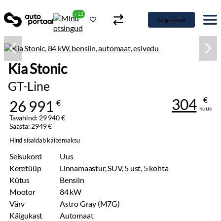
+12
Logi sisse
Kia Stonic
GT-Line
€
304
26 991
€
kuus
Tavahind: 29 940 €
Säästa: 2949 €
Hind sisaldab käibemaksu
Seisukord
Uus
Keretüüp
Linnamaastur, SUV, 5 ust, 5 kohta
Kütus
Bensiin
Mootor
84 kW
Värv
Astro Gray (M7G)
Käigukast
Automaat