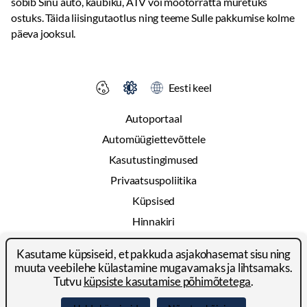
sobib Sinu auto, kaubiku, ATV või mootorratta muretuks
Audio ja kommunikatsioon
ostuks. Täida liisingutaotlus ning teeme Sulle pakkumise kolme
päeva jooksul.
Häältuvastusega Bluetooth ühendus
USB ja USB-C ühildavus
Helisüsteemi ja telefoni juhtimine roolilt
12,9" puutetundliku ekraaniga heli- ja navigatsioonisüsteem
Eesti keel
(sisaldab raadio, DAB, TMS, RDS, Apple CarPlay/Android Auto
ühildavust)
Autoportaal
KIA rakendus
Automüügiettevõttele
4 kõlarit
Kasutustingimused
2 kõrgsageduskõlarit
Privaatsuspoliitika
Küpsised
Hinnakiri
Reklaam
Kasutame küpsiseid, et pakkuda asjakohasemat sisu ning
Kontakt
muuta veebilehe külastamine mugavamaks ja lihtsamaks.
Tutvu
küpsiste kasutamise põhimõtetega
.
© 2024-2026 Autoportal Platforms OÜ