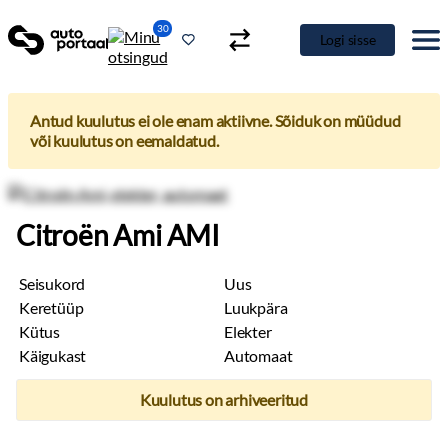
30
Logi sisse
Antud kuulutus ei ole enam aktiivne. Sõiduk on müüdud
või kuulutus on eemaldatud.
Citroën Ami AMI
Seisukord
Uus
Keretüüp
Luukpära
Kütus
Elekter
Käigukast
Automaat
Kuulutus on arhiveeritud