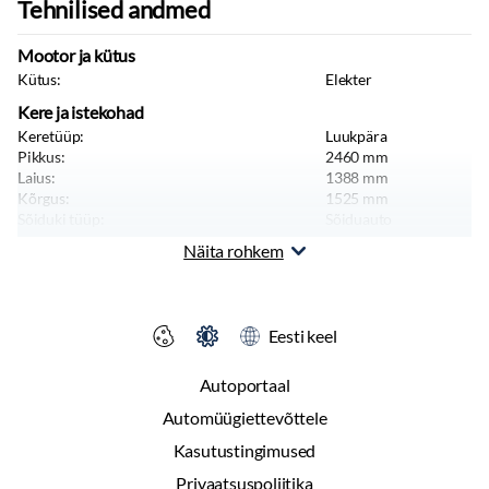
Tehnilised andmed
Mootor ja kütus
Kütus:
Elekter
Kere ja istekohad
Keretüüp:
Luukpära
Pikkus:
2460
mm
Laius:
1388
mm
Kõrgus:
1525
mm
Sõiduki tüüp:
Sõiduauto
Näita rohkem
Massid, haagis, teljevahe
Täismass:
700
kg
Eesti keel
Autoportaal
Automüügiettevõttele
Kasutustingimused
Privaatsuspoliitika