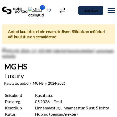
30
Logi sisse
Antud kuulutus ei ole enam aktiivne. Sõiduk on müüdud
või kuulutus on eemaldatud.
MG HS
Luxury
Kasutatud autod
»
MG HS
»
2024-2026
Seisukord
Kasutatud
Esmareg.
05.2026 · Eesti
Keretüüp
Linnamaastur, Linnamaastur, 5 ust, 5 kohta
Kütus
Hübriid (bensiin/elekter)