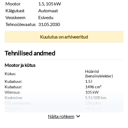
Mootor
1.5, 105 kW
Käigukast
Automaat
Veoskeem
Esivedu
Tehnoülevaatus
31.05.2030
Kuulutus on arhiveeritud
Tehnilised andmed
Mootor ja kütus
Hübriid
Kütus:
(bensiin/elekter)
Kubatuur:
1.5
l
Kubatuur:
1496
cm³
Võimsus:
105
kW
Keskmine:
5.5
l/100 km
CO₂ emissioon:
126
g/km
Tippkiirus:
190
km/h
Näita rohkem
Kere ja istekohad
Värv:
Punane