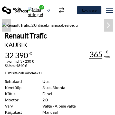
+2
Logi sisse
Renault Trafic
KAUBIK
€
365
32 390
€
kuus
Tavahind: 37 230 €
Säästa: 4840 €
Hind sisaldab käibemaksu
Seisukord
Uus
Keretüüp
3 ust, 3 kohta
Kütus
Diisel
Mootor
2.0
Värv
Valge - Alpine valge
Käigukast
Manuaal