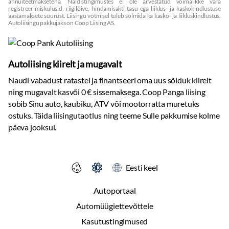
annuiteetmaksetena. Näidistingimustes ei ole arvestatud võimalikke vara
registreerimiskulusid, riigilõive, hindamisakti tasu ega liiklus- ja kaskokindlustuse
aastamaksete suurust. Liisingu võtmisel tuleb sõlmida ka kasko- ja liikluskindlustus.
Autoliisingu pakkujaks on Coop Liising AS.
Autoliising kiirelt ja mugavalt
Naudi vabadust ratastel ja finantseeri oma uus sõiduk kiirelt
ning mugavalt kasvõi 0 € sissemaksega. Coop Panga liising
sobib Sinu auto, kaubiku, ATV või mootorratta muretuks
ostuks. Täida liisingutaotlus ning teeme Sulle pakkumise kolme
päeva jooksul.
Eesti keel
Autoportaal
Automüügiettevõttele
Kasutustingimused