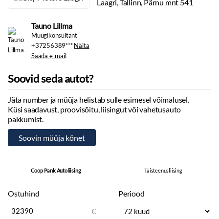
Laagri, Tallinn, Pärnu mnt 541
Kinnine eraldussein kabiini ja kaubaruumi vahel + kaassõitja iste
klappluugiga
Tauno Lillma
Aknata tagumine küljepaneel
Müügikonsultant
Koormakinnitusaasad kaubaruumi külgmistes seintes
+37256389***
Näita
Elektrilised, soojendusega, kokkuklapitavad küljepeeglid
Saada e-mail
Salongi leed-valgustus
Suletav laegas armatuuris, kroomitud disainielemendid
Soovid seda autot?
12V lisapistik kaubaruumis
Jäta number ja müüja helistab sulle esimesel võimalusel.
EASY LIFE liikuv kindalaegas
Küsi saadavust, proovisõitu, liisingut või vahetusauto
Mehaaniline kliimaseade salongi esiosas
pakkumist.
Must-hall kangas polster
Suletav panipaik armatuurlaual
Tehniline nõue
Musta kroomiga armatuurlaud
Coop Pank Autoliising
Täisteenusliising
VÄLIMUS & VELJED
DECO MEDIUM pakett: kroomitud esivõre, kere värvi taganurgad,
Ostuhind
Periood
kahevärviline põrkeraud
€
Aknata vasakpoolne kesmine küljepaneel