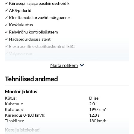
Kiirusepiirajaga püsikiirusehoidik
ABS-pidurid
Kinnitamata turvavöö märguanne
Kesklukustus
Rehvirõhu kontrollsüsteem
Hädapidurdusassistent
Elektrooniline stabiilsuskontroll ESC
Valgussensor
Reguleeritava kõrguse ja eelpingutitega turvavööd
Näita rohkem
Sõidukiiruse hoiatussüsteem koos liiklusmärkide
tuvastussüsteemiga, intelligentne kiiruse muutmise abisüsteem
Tehnilised andmed
(OSP/TSR/ISA)
Aktiivne hädapidurdussüsteem
Mootor ja kütus
Sõiduraja hoidmise abisüsteem
Kütus:
Diisel
Juhi väsimuse ja tähelepanu hoiatussüsteem
Kubatuur:
2.0
l
Kubatuur:
1997
cm³
MUU VARUSTUS
Kiirendus 0-100 km/h:
12.8
s
Varuratas
Tippkiirus:
180
km/h
Veefilter
Kere ja istekohad