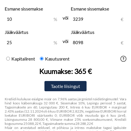
Soojenduseta tagaklaasid
Esmane sissemakse
Esmane sissemakse
Aknata parempoolne liuguks
180° avanevad akendeta tagauksed
või
%
€
17" terasveljed
Jääkväärtus
Jääkväärtus
või
%
€
Kapitalirent
Kasutusrent
Kuumakse:
365 €
Krediidi kulukuse esialgne määr on 7,96% aastas järgmistel näidistingimustel: Vara
hind koos käibemaksuga 32 000 €, Sissemakse 10%, Lepingu periood 5 aastat,
Tagasimaksete arv 60, Lepingutasu 200 €, Intress 6 kuu EURIBOR + marginaal
2,43% aastas (12.11.2024 oli 6 kuu EURIBOR 2,822%, negatiivse EURIBORI korral
loetakse EURIBORI väärtuseks 0; EURIBOR võib muutuda iga 6 kuu järel),
Liisingusumma 28 800,00 €, Viimane makse 25% soetusmaksumusest, Krediidi
kogusumma 25 088,22 €, Tagasimaksete summa 28 288,22 €
Määr on arvestatud eeldusel, et põhiosa ja intress makstakse tagasi igakuiste