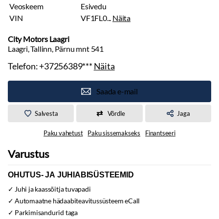
Veoskeem
Esivedu
VIN
VF1FL0...
Näita
City Motors Laagri
Laagri, Tallinn, Pärnu mnt 541
Telefon:
+37256389***
Näita
Saada e-mail
Salvesta
Võrdle
Jaga
Paku vahetust
Paku sissemakseks
Finantseeri
Varustus
OHUTUS- JA JUHIABISÜSTEEMID
Juhi ja kaassõitja tuvapadi
Automaatne hädaabiteavitussüsteem eCall
Parkimisandurid taga